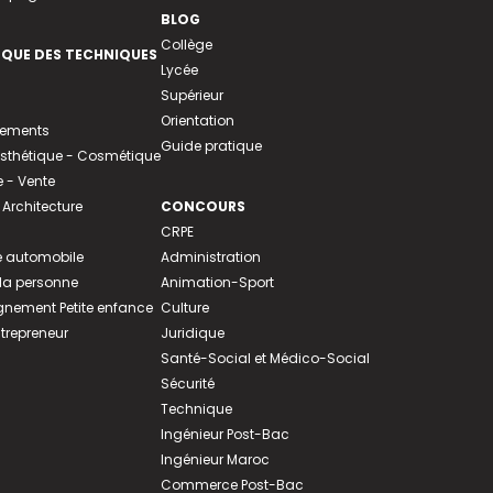
BLOG
Collège
EQUE DES TECHNIQUES
Lycée
Supérieur
Orientation
tements
Guide pratique
 Esthétique - Cosmétique
- Vente
 Architecture
CONCOURS
CRPE
 automobile
Administration
 la personne
Animation-Sport
ement Petite enfance
Culture
ntrepreneur
Juridique
Santé-Social et Médico-Social
Sécurité
Technique
Ingénieur Post-Bac
Ingénieur Maroc
Commerce Post-Bac