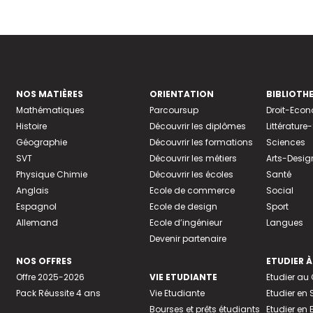
NOS MATIÈRES
ORIENTATION
BIBLIOTH
Mathématiques
Parcoursup
Droit-Eco
Histoire
Découvrir les diplômes
Littératur
Géographie
Découvrir les formations
Sciences
SVT
Découvrir les métiers
Arts-Desig
Physique Chimie
Découvrir les écoles
Santé
Anglais
Ecole de commerce
Social
Espagnol
Ecole de design
Sport
Allemand
Ecole d’ingénieur
Langues
Devenir partenaire
NOS OFFRES
ETUDIER À
Offre 2025-2026
VIE ETUDIANTE
Etudier a
Pack Réussite 4 ans
Vie Etudiante
Etudier en 
Bourses et prêts étudiants
Etudier en