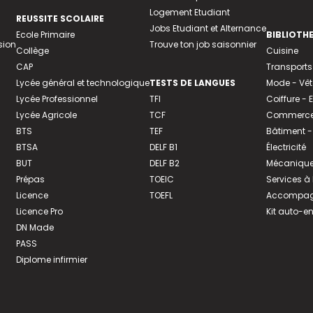
Logement Etudiant
REUSSITE SCOLAIRE
Jobs Etudiant et Alternance
Ecole Primaire
BIBLIOTH
sion
Trouve ton job saisonnier
Collège
Cuisine
CAP
Transports
Lycée général et technologique
TESTS DE LANGUES
Mode - Vê
Lycée Professionnel
TFI
Coiffure -
Lycée Agricole
TCF
Commerce 
BTS
TEF
Bâtiment -
BTSA
DELF B1
Électricité
BUT
DELF B2
Mécanique
Prépas
TOEIC
Services à
Licence
TOEFL
Accompagn
Licence Pro
Kit auto-e
DN Made
PASS
Diplome infirmier