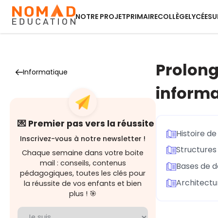
NOTRE PROJET
PRIMAIRE
COLLÈGE
LYCÉE
SU
Prolong
Informatique
informa
💌 Premier pas vers la réussite
Histoire de
Inscrivez-vous à notre newsletter !
Structures
Chaque semaine dans votre boite
mail : conseils, contenus
Bases de 
pédagogiques, toutes les clés pour
Architectu
la réussite de vos enfants et bien
plus ! 🎯