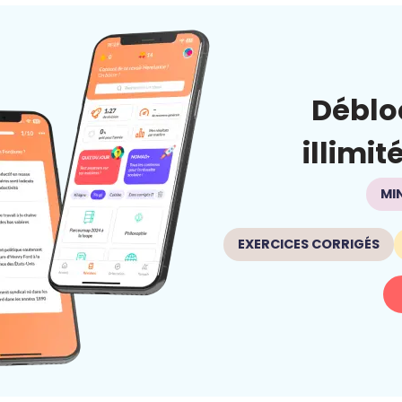
Déblo
illimit
MI
EXERCICES CORRIGÉS