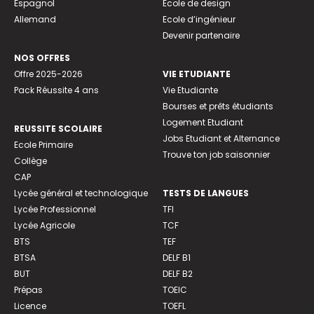
Espagnol
Ecole de design
Allemand
Ecole d’ingénieur
Devenir partenaire
NOS OFFRES
Offre 2025-2026
VIE ETUDIANTE
Pack Réussite 4 ans
Vie Etudiante
Bourses et prêts étudiants
Logement Etudiant
REUSSITE SCOLAIRE
Jobs Etudiant et Alternance
Ecole Primaire
Trouve ton job saisonnier
Collège
CAP
Lycée général et technologique
TESTS DE LANGUES
Lycée Professionnel
TFI
Lycée Agricole
TCF
BTS
TEF
BTSA
DELF B1
BUT
DELF B2
Prépas
TOEIC
Licence
TOEFL