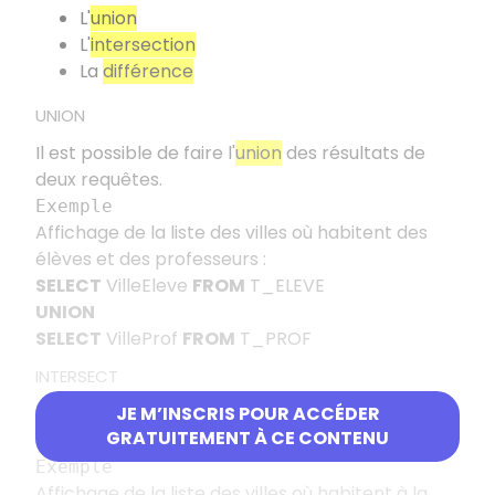
L'
union
L'
intersection
La
différence
UNION
Il est possible de faire l'
union
des résultats de
deux requêtes.
Exemple
Affichage de la liste des villes où habitent des
élèves et des professeurs :
SELECT
VilleEleve
FROM
T_ELEVE
UNION
SELECT
VilleProf
FROM
T_PROF
INTERSECT
Il est possible de faire l'
JE M’INSCRIS POUR ACCÉDER
intersection
des résultats
GRATUITEMENT À CE CONTENU
de deux requêtes.
Exemple
Affichage de la liste des villes où habitent à la