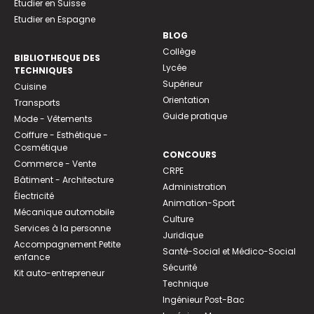
Etudier en Suisse
Etudier en Espagne
BLOG
Collège
BIBLIOTHEQUE DES
Lycée
TECHNIQUES
Supérieur
Cuisine
Orientation
Transports
Guide pratique
Mode - Vêtements
Coiffure - Esthétique -
Cosmétique
CONCOURS
Commerce - Vente
CRPE
Bâtiment - Architecture
Administration
Électricité
Animation-Sport
Mécanique automobile
Culture
Services à la personne
Juridique
Accompagnement Petite
Santé-Social et Médico-Social
enfance
Sécurité
Kit auto-entrepreneur
Technique
Ingénieur Post-Bac