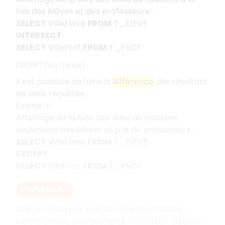
fois des élèves et des professeurs :
SELECT
VilleEleve
FROM
T_ELEVE
INTERSECT
SELECT
VilleProf
FROM
T_PROF
EXCEPT (ou minus)
Il est possible de faire la
différence
des résultats
de deux requêtes.
Exemple
Affichage de la liste des villes où habitent
seulement des élèves et pas de professeurs :
SELECT
VilleEleve
FROM
T_ELEVE
EXCEPT
SELECT
VilleProf
FROM
T_PROF
EN RÉSUMÉ
SQL permet trois opérations ensemblistes :
UNION (réunit les résultats), INTERSECT (trouve