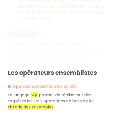
par ordre croissant (
ASC
- Ascendant) ou
décroissant (
DESC
- Descendant). L'option
ASC est prise par défaut pour chacune des
colonnes citées.
EN RÉSUMÉ
Le langage SQL d'interrogation utilise une
syntaxe déclarative simple avec les opérateurs
SELECT (colonnes), FROM (tables), WHERE
(conditions) et ORDER BY (tri ASC/DESC).
Les opérateurs ensemblistes
Opérations ensemblistes en SQL
Le langage
SQL
permet de réaliser sur des
requêtes les trois opérations de base de la
théorie des ensembles
: