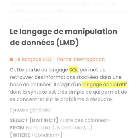
sécurité et le partage. Les SGBDR utilisent le
modèle relationnel développé par Edgar Franck
Codd dans les années 70.
Le langage de manipulation
de données (LMD)
Le langage SQL - Partie interrogation
Cette partie du langage
SQL
permet de
retrouver des informations stockées dans une
base de données. Il s'agit d'un
langage déclaratif
dont la syntaxe est très simple ce qui permet de
se concentrer sur le problème à résoudre.
Syntaxe générale
SELECT [DISTINCT]
<Liste des colonnes>
FROM
Nomtable1 [, NomTable2, …]
[WHERE
<Condition>]