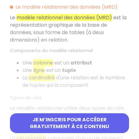
Le modèle relationnel des données (MRD)
Le
modèle relationnel des données (MRD)
est la
représentation graphique de la base de
données, sous forme de tables (à deux
dimensions) en relation.
Composants du modèle relationnel
Une
colonne
est un
attribut
Une
ligne
est un
tuple
La
cardinalité
d'une relation est le nombre
de tuples qui la composent
Types de clés
Le modèle relationnel utilise deux types de clés
principales pour assurer l'organisation et
JE M’INSCRIS POUR ACCÉDER
l'intégrité des données.
GRATUITEMENT À CE CONTENU
Clé primaire (Primary Key)
La
clé primaire
, composée d'un ou de plusieurs