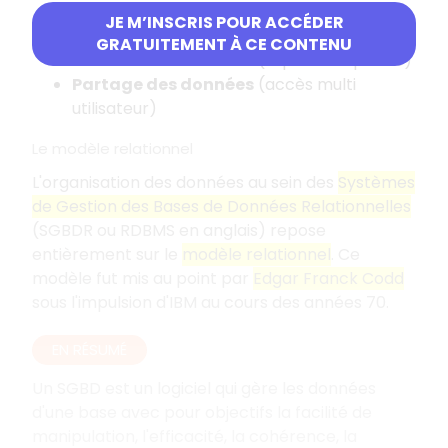
Cohérence des données
(règles
JE M’INSCRIS POUR ACCÉDER
d'intégrité)
GRATUITEMENT À CE CONTENU
Sécurité des données
(reprise sur panne)
Partage des données
(accès multi
utilisateur)
Le modèle relationnel
L'organisation des données au sein des
Systèmes
de Gestion des Bases de Données Relationnelles
(SGBDR ou RDBMS en anglais) repose
entièrement sur le
modèle relationnel
. Ce
modèle fut mis au point par
Edgar Franck Codd
sous l'impulsion d'IBM au cours des années 70.
EN RÉSUMÉ
Un SGBD est un logiciel qui gère les données
d'une base avec pour objectifs la facilité de
manipulation, l'efficacité, la cohérence, la