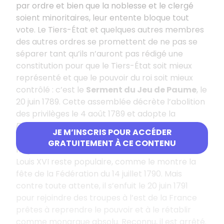
par ordre et bien que la noblesse et le clergé
soient minoritaires, leur entente bloque tout
vote. Le Tiers-État et quelques autres membres
des autres ordres se promettent de ne pas se
séparer tant qu’ils n’auront pas rédigé une
constitution pour que le Tiers-État soit mieux
représenté et que le pouvoir du roi soit mieux
contrôlé : c’est le
Serment du Jeu de Paume
, le
20 juin 1789. Cette assemblée décrète l’abolition
des privilèges le 4 août 1789 et adopte la
Déclaration des droits de l’Homme et du
JE M’INSCRIS POUR ACCÉDER
citoyen
le 26 août. C’est la fin de l’Ancien
GRATUITEMENT À CE CONTENU
Régime.
Louis XVI reste populaire, comme le montre la
fête de la Fédération du 14 juillet 1790. Mais
contre toute attente, il s’enfuit le 20 juin 1791
pour rejoindre des troupes à l’est de la France
prêtes à reprendre le pouvoir et à le rétablir
comme monarque absolu. Reconnu, il est arrêté.