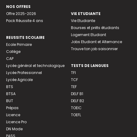
NOS OFFRES
Offre 2025-2026
VIE ETUDIANTE
Pack Réussite 4 ans
Vie Etudiante
Bourses et prêts étudiants
Logement Etudiant
REUSSITE SCOLAIRE
Jobs Etudiant et Alternance
Ecole Primaire
Trouve ton job saisonnier
Collège
CAP
Lycée général et technologique
TESTS DE LANGUES
Lycée Professionnel
TFI
Lycée Agricole
TCF
BTS
TEF
BTSA
DELF B1
BUT
DELF B2
Prépas
TOEIC
Licence
TOEFL
Licence Pro
DN Made
PASS