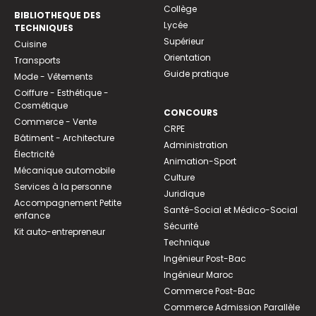
Collège
BIBLIOTHEQUE DES
Lycée
TECHNIQUES
Supérieur
Cuisine
Orientation
Transports
Guide pratique
Mode - Vêtements
Coiffure - Esthétique -
Cosmétique
CONCOURS
Commerce - Vente
CRPE
Bâtiment - Architecture
Administration
Électricité
Animation-Sport
Mécanique automobile
Culture
Services à la personne
Juridique
Accompagnement Petite
Santé-Social et Médico-Social
enfance
Sécurité
Kit auto-entrepreneur
Technique
Ingénieur Post-Bac
Ingénieur Maroc
Commerce Post-Bac
Commerce Admission Parallèle