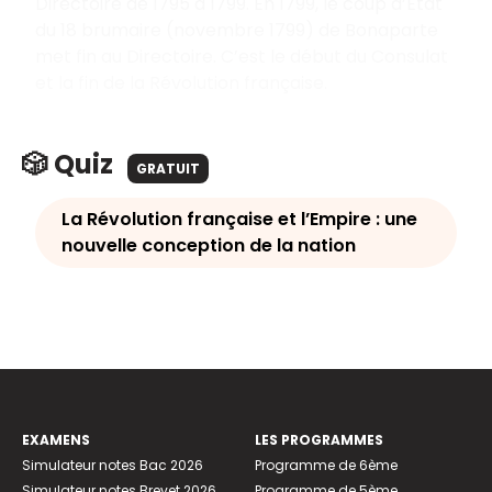
Directoire de 1795 à 1799. En 1799, le coup d’État
du 18 brumaire (novembre 1799) de Bonaparte
met fin au Directoire. C’est le début du Consulat
et la fin de la Révolution française.
🎲 Quiz
GRATUIT
La Révolution française et l’Empire : une
nouvelle conception de la nation
EXAMENS
LES PROGRAMMES
Simulateur notes Bac 2026
Programme de 6ème
Simulateur notes Brevet 2026
Programme de 5ème