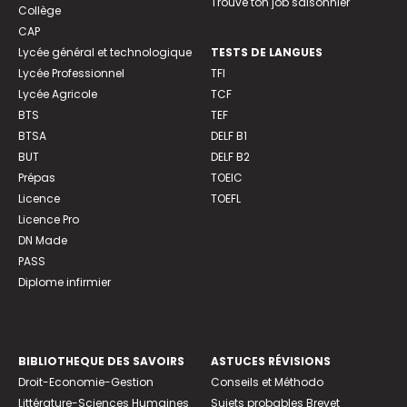
Trouve ton job saisonnier
Collège
CAP
Lycée général et technologique
TESTS DE LANGUES
Lycée Professionnel
TFI
Lycée Agricole
TCF
BTS
TEF
BTSA
DELF B1
BUT
DELF B2
Prépas
TOEIC
Licence
TOEFL
Licence Pro
DN Made
PASS
Diplome infirmier
BIBLIOTHEQUE DES SAVOIRS
ASTUCES RÉVISIONS
Droit-Economie-Gestion
Conseils et Méthodo
Littérature-Sciences Humaines
Sujets probables Brevet