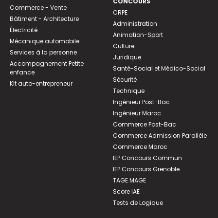
CONCOURS
Commerce - Vente
CRPE
Bâtiment - Architecture
Administration
Électricité
Animation-Sport
Mécanique automobile
Culture
Services à la personne
Juridique
Accompagnement Petite
Santé-Social et Médico-Social
enfance
Sécurité
Kit auto-entrepreneur
Technique
Ingénieur Post-Bac
Ingénieur Maroc
Commerce Post-Bac
Commerce Admission Parallèle
Commerce Maroc
IEP Concours Commun
IEP Concours Grenoble
TAGE MAGE
Score IAE
Tests de Logique