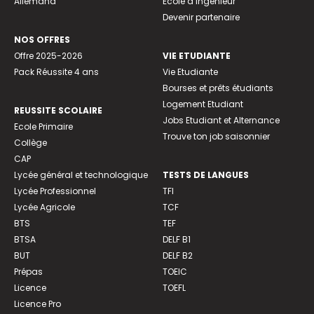
Allemand
Ecole d’ingénieur
Devenir partenaire
NOS OFFRES
Offre 2025-2026
VIE ETUDIANTE
Pack Réussite 4 ans
Vie Etudiante
Bourses et prêts étudiants
Logement Etudiant
REUSSITE SCOLAIRE
Jobs Etudiant et Alternance
Ecole Primaire
Trouve ton job saisonnier
Collège
CAP
Lycée général et technologique
TESTS DE LANGUES
Lycée Professionnel
TFI
Lycée Agricole
TCF
BTS
TEF
BTSA
DELF B1
BUT
DELF B2
Prépas
TOEIC
Licence
TOEFL
Licence Pro