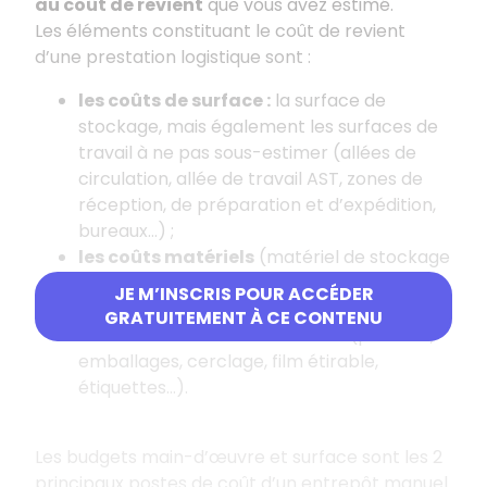
au coût de revient
que vous avez estimé.
Les éléments constituant le coût de revient
d’une prestation logistique sont
:
les coûts de surface
:
la surface de
stockage, mais également les surfaces de
travail à ne pas sous-estimer (allées de
circulation, allée de travail AST, zones de
réception, de préparation et d’expédition,
bureaux…)
;
les coûts matériels
(matériel de stockage
et de manutention)
;
JE M’INSCRIS POUR ACCÉDER
les coûts de main-d’œuvre
(MO)
;
GRATUITEMENT À CE CONTENU
les coûts des consommables
(palettes,
emballages, cerclage, film étirable,
étiquettes…).
Les budgets main-d’œuvre et surface sont les 2
principaux postes de coût d’un entrepôt manuel