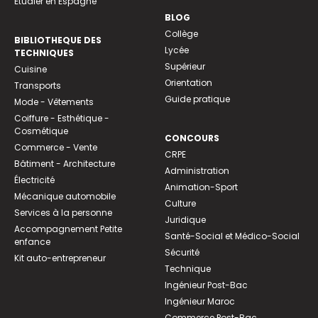
Etudier en Espagne
BLOG
Collège
BIBLIOTHEQUE DES
Lycée
TECHNIQUES
Supérieur
Cuisine
Orientation
Transports
Guide pratique
Mode - Vêtements
Coiffure - Esthétique -
Cosmétique
CONCOURS
Commerce - Vente
CRPE
Bâtiment - Architecture
Administration
Électricité
Animation-Sport
Mécanique automobile
Culture
Services à la personne
Juridique
Accompagnement Petite
Santé-Social et Médico-Social
enfance
Sécurité
Kit auto-entrepreneur
Technique
Ingénieur Post-Bac
Ingénieur Maroc
Commerce Post-Bac