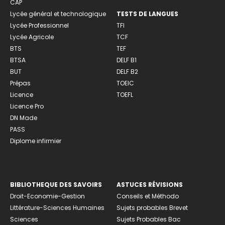
CAP
Lycée général et technologique
TESTS DE LANGUES
Lycée Professionnel
TFI
Lycée Agricole
TCF
BTS
TEF
BTSA
DELF B1
BUT
DELF B2
Prépas
TOEIC
Licence
TOEFL
Licence Pro
DN Made
PASS
Diplome infirmier
BIBLIOTHEQUE DES SAVOIRS
ASTUCES RÉVISIONS
Droit-Economie-Gestion
Conseils et Méthodo
Littérature-Sciences Humaines
Sujets probables Brevet
Sciences
Sujets Probables Bac