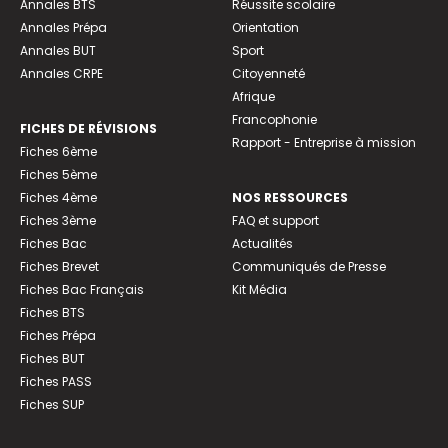
Annales BTS
Réussite scolaire
Annales Prépa
Orientation
Annales BUT
Sport
Annales CRPE
Citoyenneté
Afrique
Francophonie
FICHES DE RÉVISIONS
Rapport - Entreprise à mission
Fiches 6ème
Fiches 5ème
Fiches 4ème
NOS RESSOURCES
Fiches 3ème
FAQ et support
Fiches Bac
Actualités
Fiches Brevet
Communiqués de Presse
Fiches Bac Français
Kit Média
Fiches BTS
Fiches Prépa
Fiches BUT
Fiches PASS
Fiches SUP