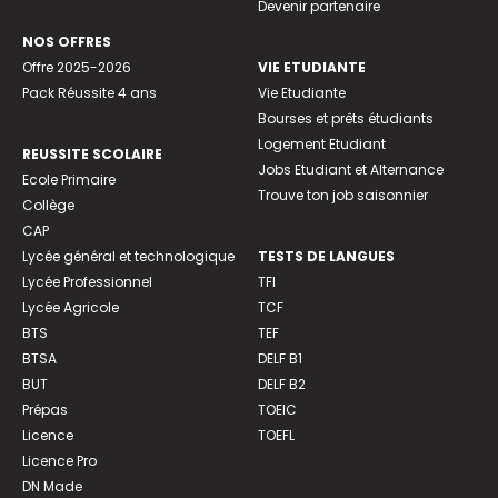
Devenir partenaire
NOS OFFRES
Offre 2025-2026
VIE ETUDIANTE
Pack Réussite 4 ans
Vie Etudiante
Bourses et prêts étudiants
Logement Etudiant
REUSSITE SCOLAIRE
Jobs Etudiant et Alternance
Ecole Primaire
Trouve ton job saisonnier
Collège
CAP
Lycée général et technologique
TESTS DE LANGUES
Lycée Professionnel
TFI
Lycée Agricole
TCF
BTS
TEF
BTSA
DELF B1
BUT
DELF B2
Prépas
TOEIC
Licence
TOEFL
Licence Pro
DN Made