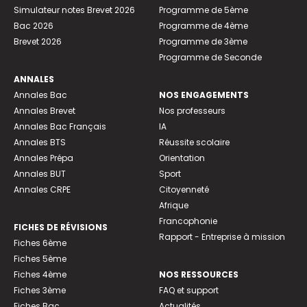
Simulateur notes Brevet 2026
Programme de 5ème
Bac 2026
Programme de 4ème
Brevet 2026
Programme de 3ème
Programme de Seconde
ANNALES
Annales Bac
NOS ENGAGEMENTS
Annales Brevet
Nos professeurs
Annales Bac Français
IA
Annales BTS
Réussite scolaire
Annales Prépa
Orientation
Annales BUT
Sport
Annales CRPE
Citoyenneté
Afrique
Francophonie
FICHES DE RÉVISIONS
Rapport - Entreprise à mission
Fiches 6ème
Fiches 5ème
Fiches 4ème
NOS RESSOURCES
Fiches 3ème
FAQ et support
Fiches Bac
Actualités