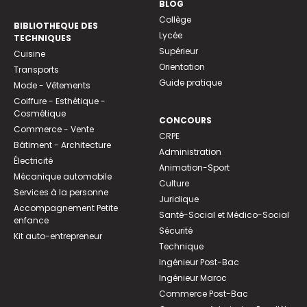
BLOG
Collège
BIBLIOTHEQUE DES
Lycée
TECHNIQUES
Supérieur
Cuisine
Orientation
Transports
Guide pratique
Mode - Vêtements
Coiffure - Esthétique -
Cosmétique
CONCOURS
Commerce - Vente
CRPE
Bâtiment - Architecture
Administration
Électricité
Animation-Sport
Mécanique automobile
Culture
Services à la personne
Juridique
Accompagnement Petite
Santé-Social et Médico-Social
enfance
Sécurité
Kit auto-entrepreneur
Technique
Ingénieur Post-Bac
Ingénieur Maroc
Commerce Post-Bac