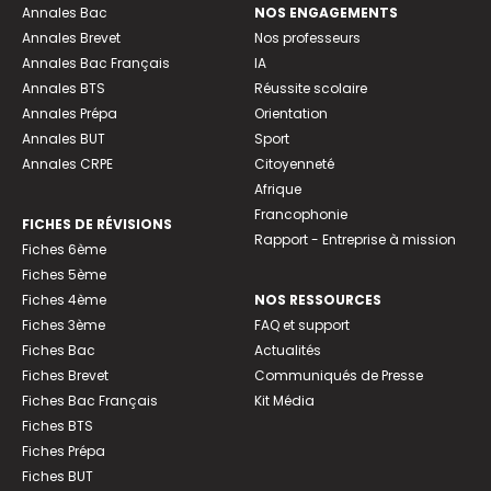
Annales Bac
NOS ENGAGEMENTS
Annales Brevet
Nos professeurs
Annales Bac Français
IA
Annales BTS
Réussite scolaire
Annales Prépa
Orientation
Annales BUT
Sport
Annales CRPE
Citoyenneté
Afrique
Francophonie
FICHES DE RÉVISIONS
Rapport - Entreprise à mission
Fiches 6ème
Fiches 5ème
Fiches 4ème
NOS RESSOURCES
Fiches 3ème
FAQ et support
Fiches Bac
Actualités
Fiches Brevet
Communiqués de Presse
Fiches Bac Français
Kit Média
Fiches BTS
Fiches Prépa
Fiches BUT