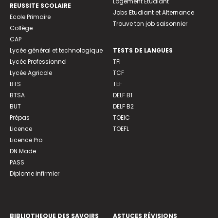
Logement Etudiant
REUSSITE SCOLAIRE
Jobs Etudiant et Alternance
Ecole Primaire
Trouve ton job saisonnier
Collège
CAP
Lycée général et technologique
TESTS DE LANGUES
Lycée Professionnel
TFI
Lycée Agricole
TCF
BTS
TEF
BTSA
DELF B1
BUT
DELF B2
Prépas
TOEIC
Licence
TOEFL
Licence Pro
DN Made
PASS
Diplome infirmier
BIBLIOTHEQUE DES SAVOIRS
ASTUCES RÉVISIONS