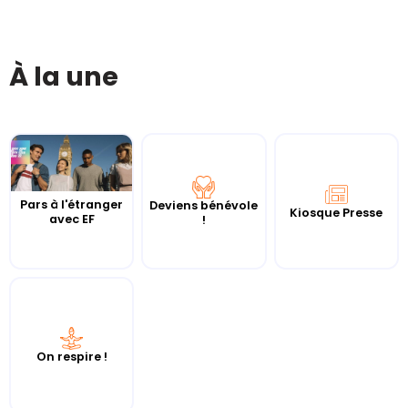
À la une
Pars à l'étranger
Deviens bénévole
Kiosque Presse
avec EF
!
On respire !