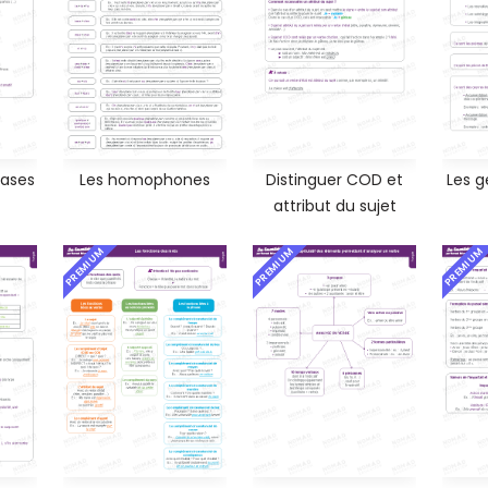
rases
Les homophones
Distinguer COD et
Les g
attribut du sujet
PREMIUM
PREMIUM
PREMIUM