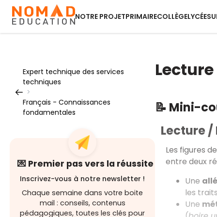
NOTRE PROJET
PRIMAIRE
COLLÈGE
LYCÉE
SU
Lecture 
Expert technique des services
techniques
>
Français - Connaissances
📝 Mini-c
fondamentales
Lecture / 
Les figures d
entre deux réa
💌 Premier pas vers la réussite
Inscrivez-vous à notre newsletter !
Une
all
les trai
Chaque semaine dans votre boite
mail : conseils, contenus
Une
mé
pédagogiques, toutes les clés pour
(
boire u