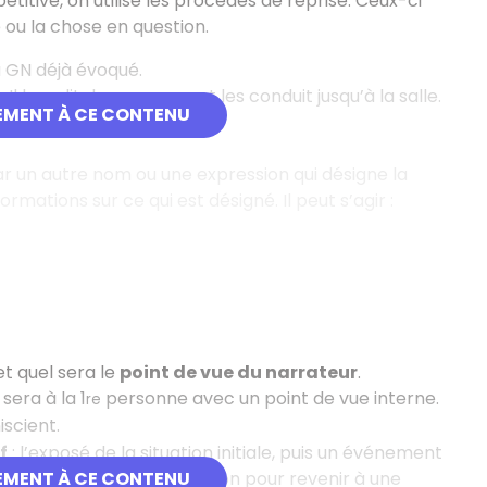
titive, on utilise les procédés de reprise. Ceux-ci
ou la chose en question.
 GN déjà évoqué.
Il leur dit de se ranger et les conduit jusqu’à la salle.
EMENT À CE CONTENU
lèves ».
r un autre nom ou une expression qui désigne la
ations sur ce qui est désigné. Il peut s’agir :
et quel sera le
point de vue du narrateur
.
sera à la 1
personne avec un point de vue interne.
re
scient.
f
: l’exposé de la situation initiale, puis un événement
fin un élément de résolution pour revenir à une
EMENT À CE CONTENU