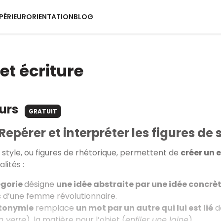
PÉRIEUR
ORIENTATION
BLOG
et écriture
ours
GRATUIT
Repérer et interpréter les figures de 
e style, ou figures de rhétorique, permettent de
créer un e
lités :
égorie
désigne
une idée abstraite par une idée concrè
ts d’une femme révolutionnaire.
tonymie
remplace
un mot par un autre qui lui est lié
de
n verre
), la matière pour l’objet (
enfiler une laine
).