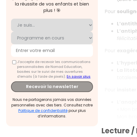
la réussite de vos enfants et bien
plus ! 🎯
Pour
soulign
L’antit
L’antip
félicitati
Pour
exagér
J'accepte de recevoir les communications
L’hyper
personnalisées de Nomad Education,
La litot
basées sur le suivi de mes ouvertures
d'emails (à l’aide de pixels).
En savoir plus
totalem
Recevoir la newsletter
Pour
insister 
Nous ne partagerons jamais vos données
L’anap
personnelles avec des tiers. Consultez notre
« Mon br
Politique de confidentialité
pour plus
Mon bras
d’informations.
Lecture /