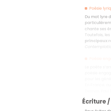
Poésie lyri
Du mot lyre d
particulièrem
chante ses ém
Toutefois, l
principaux 
Contemplati
Poésie eng
Le poète s’a
poésie engag
pour les géné
En France, au
Desnos, Paul 
Écriture 