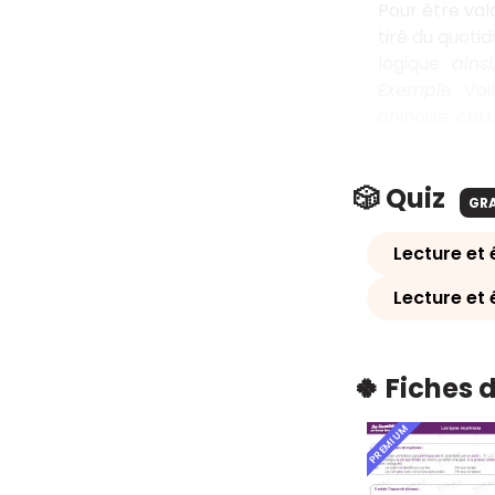
Pour être val
tiré du quotid
logique :
ainsi
Exemple
: Voi
chinoise, cet
🎲 Quiz
GR
Lecture et 
Lecture et 
🍀 Fiches 
PREMIUM