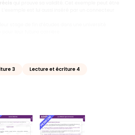
récis
qui prouve sa validité. Cet exemple peut être
ité… L’exemple est lui aussi inséré par un connecteur
leur stage de fin d’études dans une université
pour leur future carrière.
iture 3
Lecture et écriture 4
PREMIUM