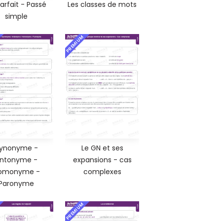
arfait - Passé
Les classes de mots
simple
PREMIUM
ynonyme -
Le GN et ses
ntonyme -
expansions - cas
omonyme -
complexes
Paronyme
PREMIUM