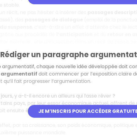
le stable.
un récit, ne pas hésiter à insérer des
passages descripti
passé), des
passages de dialogue
(emploi de la ponctuat
 du suspense
, c’est-à-dire un effet d’attente chez le lec
grâce aux procédés de
l’anticipation
et du
retour en a
Par exemple : une anticipation, dans un récit au passé, se
 / Rédiger un paragraphe argumentat
e argumentatif, chaque nouvelle idée développée doit c
 argumentatif
doit commencer par l’exposition claire de 
et qu’il fait progresser l’argumentation.
 jours, y a-t-il encore un ailleurs qui fasse rêver ?
rtains pays, par leur essor économique actuel, offrent d
oit ensuite
être expliqué
. Ces explications sont insérée
JE M’INSCRIS POUR ACCÉDER GRATUIT
effet, par sa croissance, son poids économique, politique e
xième puissance mondiale.