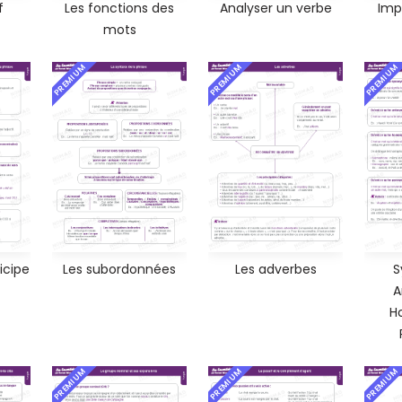
f
Les fonctions des
Analyser un verbe
Imp
mots
PREMIUM
PREMIUM
PREMIUM
icipe
Les subordonnées
Les adverbes
S
A
H
PREMIUM
PREMIUM
PREMIUM