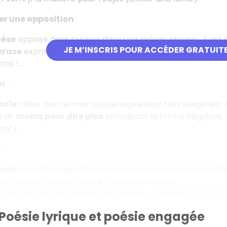
er une opposition
:
hèse
oppose deux termes dans une même phrase :
Il est
JE M’INSCRIS POUR ACCÉDER GRATUIT
hrase
exprime le contraire de ce que l’on pense (principe 
ons !...
er
:
bole
utilise des termes ou une expression très exagérés :
e
dit
moins pour dire plus
en utilisant la forme négative :
ent).
:
hore
consiste à répéter un mot ou une expression en débu
as, qu’avec respect toute l’Espagne admire,
, qui tant de fois a sauvé cet empire », Corneille,
Le Cid.
 Poésie lyrique et poésie engagée