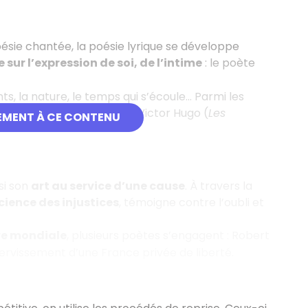
ésie chantée, la poésie lyrique se développe
 sur l’expression de soi, de l’intime
: le poète
ts, la nature, le temps qui s’écoule… Parmi les
e Ronsard, Alfred de Vigny, Victor Hugo (
Les
EMENT À CE CONTENU
si son
art au service d’une cause
. À travers la
ience des injustices
, témoigne contre l’oubli et
re mondiale
, plusieurs poètes s’engagent : Robert
servissement d’une France privée de liberté.