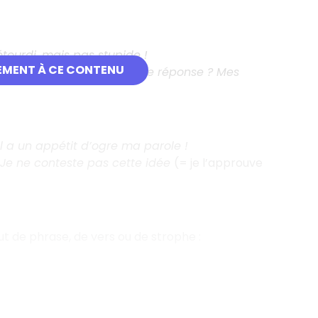
 étourdi, mais pas stupide !
EMENT À CE CONTENU
de l’ironie) :
Aucune bonne réponse ? Mes
Il a un appétit d’ogre ma parole !
Je ne conteste pas cette idée
(= je l’approuve
t de phrase, de vers ou de strophe :