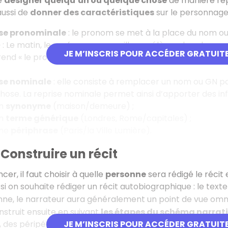
e
désigner quelqu’un ou quelque chose
de manière répé
ussi de
donner des caractéristiques
sur le personnage 
ise pronominale
: le pronom se met à la place du nom ou
e
: Le matin, le professeur accueille ses élèves dans la cour. 
JE M’INSCRIS POUR ACCÉDER GRATUIT
prend « le professeur » ; « leur » et « les » reprennent « ses é
ise nominale
: elle consiste à remplacer un nom ou GN pa
se. La reprise nominale permet ainsi d’apporter des inform
un
synonyme
(maison/demeure) ;
un
terme générique
(Londres, Rome/capitales) ;
une
périphrase
(Paris/la Ville Lumière).
 Construire un récit
r, il faut choisir à quelle
personne
sera rédigé le récit 
i on souhaite rédiger un récit autobiographique : le texte 
ne, le narrateur aura généralement un point de vue omni
nstruit ensuite en suivant
les étapes du schéma narrati
 des péripéties qui s’enchaînent de manière logique et en
JE M’INSCRIS POUR ACCÉDER GRATUIT