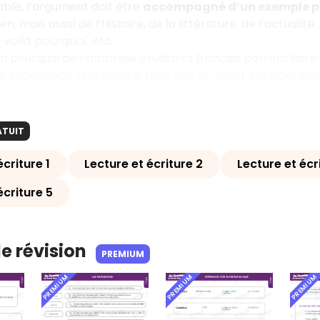
able, l’argument doit être
accompagné d’un exemple p
ien, mais aussi de l’Histoire, de la littérature, de l’actual
, voilà pourquoi,
etc.
là pourquoi de nombreux étudiants français partent faire 
te expérience représente, pour eux, un atout considérable 
ATUIT
écriture 1
Lecture et écriture 2
Lecture et écr
écriture 5
de révision
PREMIUM
PREMIUM
PREMIUM
PREMIUM