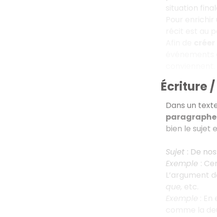
situation fina
Pour enrichir 
récit est au 
Afin de
créer
événements 
conviennent. 
Écriture
Dans un text
paragraphe
bien le sujet 
Sujet
: De nos
Exemple
: Ce
L’argument d
que,
etc.
Exemple
: En 
comme la deu