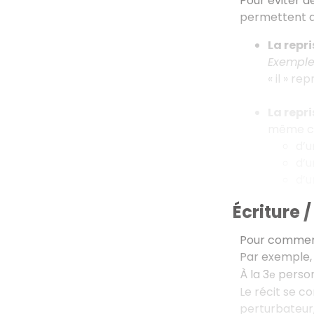
Pour éviter d
permettent a
La repr
Exempl
« il » re
La repr
même cho
d’
d’
d’
Écriture /
Pour commence
Par exemple, s
À la 3
person
e
Le récit se co
perturbateur,