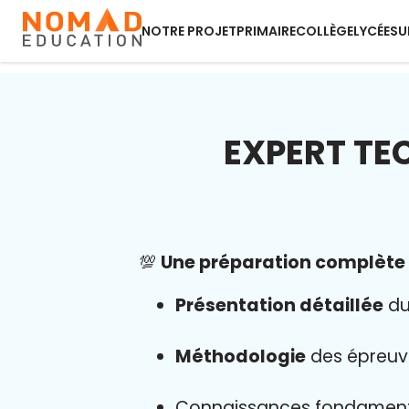
NOTRE PROJET
PRIMAIRE
COLLÈGE
LYCÉE
SU
EXPERT TE
💯
Une préparation complète a
Présentation détaillée
du
Méthodologie
des épreuv
Connaissances fondamen