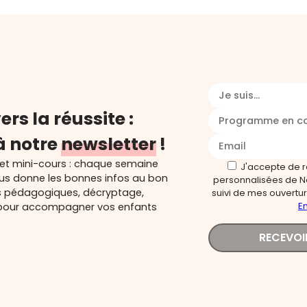
Je suis...
ers la réussite :
Programme en c
à notre
newsletter
!
 et mini-cours : chaque semaine
J'accepte de 
ous donne les bonnes infos au bon
personnalisées de N
s pédagogiques, décryptage,
suivi de mes ouverture
En
és pour accompagner vos enfants
RECEVOI