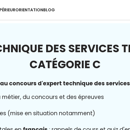
PÉRIEUR
ORIENTATION
BLOG
CHNIQUE DES SERVICES 
CATÉGORIE C
u concours d'expert technique des services
 métier, du concours et des épreuves
es (mise en situation notamment)
tales en
français
: rappels de cours et quiz d'