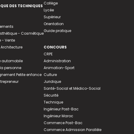
Collège
EQUE DES TECHNIQUES
Lycée
Supérieur
Orientation
tements
Guide pratique
 Esthétique - Cosmétique
- Vente
 Architecture
CONCOURS
CRPE
 automobile
Administration
 la personne
Animation-Sport
ement Petite enfance
Culture
ntrepreneur
Juridique
Santé-Social et Médico-Social
Sécurité
Technique
Ingénieur Post-Bac
Ingénieur Maroc
Commerce Post-Bac
Commerce Admission Parallèle