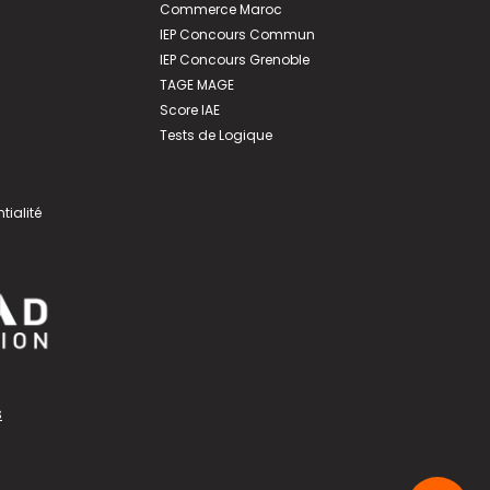
Commerce Maroc
IEP Concours Commun
IEP Concours Grenoble
TAGE MAGE
Score IAE
Tests de Logique
tialité
s