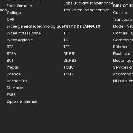
Jobs Etudiant et Alternance
Ecole Primaire
BIBLIOTH
sion
Trouve ton job saisonnier
Collège
Cuisine
CAP
Transports
Lycée général et technologique
TESTS DE LANGUES
Mode - Vê
Lycée Professionnel
TFI
Coiffure -
Lycée Agricole
TCF
Commerce 
BTS
TEF
Bâtiment -
BTSA
DELF B1
Électricité
BUT
DELF B2
Mécanique
Prépas
TOEIC
Services à
Licence
TOEFL
Accompagn
Licence Pro
Kit auto-e
DN Made
PASS
Diplome infirmier