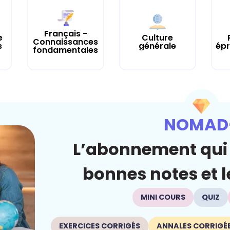
Français -
e
Culture
Connaissances
s
générale
épr
fondamentales
NOMAD
L’abonnement qui 
bonnes notes et le
MINI COURS
QUIZ
EXERCICES CORRIGÉS
ANNALES CORRIGÉ