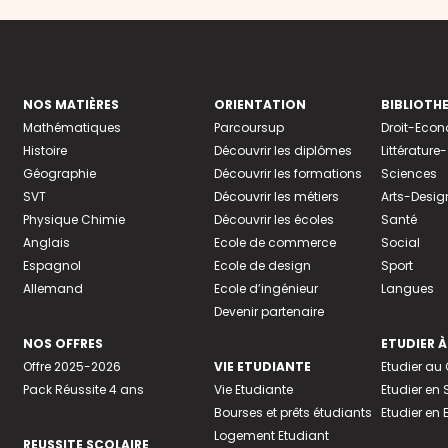
NOS MATIÈRES
ORIENTATION
BIBLIOTH
Mathématiques
Parcoursup
Droit-Eco
Histoire
Découvrir les diplômes
Littératur
Géographie
Découvrir les formations
Sciences
SVT
Découvrir les métiers
Arts-Desig
Physique Chimie
Découvrir les écoles
Santé
Anglais
Ecole de commerce
Social
Espagnol
Ecole de design
Sport
Allemand
Ecole d’ingénieur
Langues
Devenir partenaire
NOS OFFRES
ETUDIER À
Offre 2025-2026
VIE ETUDIANTE
Etudier a
Pack Réussite 4 ans
Vie Etudiante
Etudier en 
Bourses et prêts étudiants
Etudier en
Logement Etudiant
REUSSITE SCOLAIRE