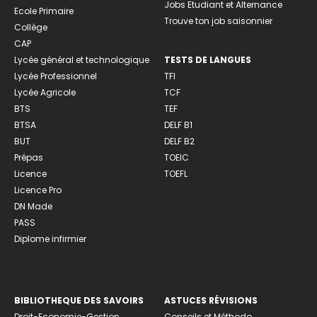
Jobs Etudiant et Alternance
Ecole Primaire
Trouve ton job saisonnier
Collège
CAP
Lycée général et technologique
TESTS DE LANGUES
Lycée Professionnel
TFI
Lycée Agricole
TCF
BTS
TEF
BTSA
DELF B1
BUT
DELF B2
Prépas
TOEIC
Licence
TOEFL
Licence Pro
DN Made
PASS
Diplome infirmier
BIBLIOTHEQUE DES SAVOIRS
ASTUCES RÉVISIONS
Droit-Economie-Gestion
Conseils et Méthodo