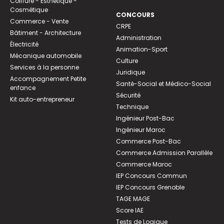
Coiffure - Esthétique -
Cosmétique
CONCOURS
Commerce - Vente
CRPE
Bâtiment - Architecture
Administration
Électricité
Animation-Sport
Mécanique automobile
Culture
Services à la personne
Juridique
Accompagnement Petite
Santé-Social et Médico-Social
enfance
Sécurité
Kit auto-entrepreneur
Technique
Ingénieur Post-Bac
Ingénieur Maroc
Commerce Post-Bac
Commerce Admission Parallèle
Commerce Maroc
IEP Concours Commun
IEP Concours Grenoble
TAGE MAGE
Score IAE
Tests de Logique