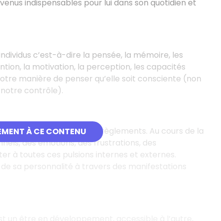
devenus indispensables pour lui dans son quotidien et
individus c’est-à-dire la pensée, la mémoire, les
tion, la motivation, la perception, les capacités
 notre manière de penser qu’elle soit consciente (non
notre contrôle).
 psyché humaine et ses dérèglements. Au cours de la
EMENT À CE CONTENU
onnels, des émotions, des frustrations, des
ter à toutes ces pulsions internes et externes.
re de sa personnalité à travers des manifestations
t un être en développement, accessible à l’autre,