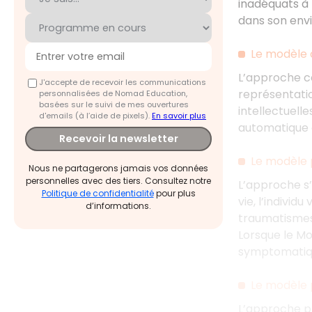
inadéquats à l
dans son env
Le modèle c
L’approche co
J'accepte de recevoir les communications
représentatio
personnalisées de Nomad Education,
basées sur le suivi de mes ouvertures
intellectuell
d'emails (à l’aide de pixels).
En savoir plus
automatique e
Recevoir la newsletter
Le modèle 
Nous ne partagerons jamais vos données
personnelles avec des tiers. Consultez notre
L’approche s’
Politique de confidentialité
pour plus
vie, l’individ
d’informations.
traumatismes 
Lorsque le Mo
symptomatiqu
Le modèle 
L’approche ph