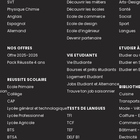
SVT
Découvrir les métiers
Arts-Desig
Physique Chimie
Découvrir les écoles
Santé
Anglais
Ecole de commerce
Social
Espagnol
Ecole de design
Sport
Allemand
Ecole d’ingénieur
Langues
Devenir partenaire
NOS OFFRES
ETUDIER À
Offre 2025-2026
VIE ETUDIANTE
Etudier a
Pack Réussite 4 ans
Vie Etudiante
Etudier en 
Bourses et prêts étudiants
Etudier en
Logement Etudiant
REUSSITE SCOLAIRE
Jobs Etudiant et Alternance
Ecole Primaire
BIBLIOTH
sion
Trouve ton job saisonnier
Collège
Cuisine
CAP
Transports
Lycée général et technologique
TESTS DE LANGUES
Mode - Vê
Lycée Professionnel
TFI
Coiffure -
Lycée Agricole
TCF
Commerce 
BTS
TEF
Bâtiment -
BTSA
DELF B1
Électricité