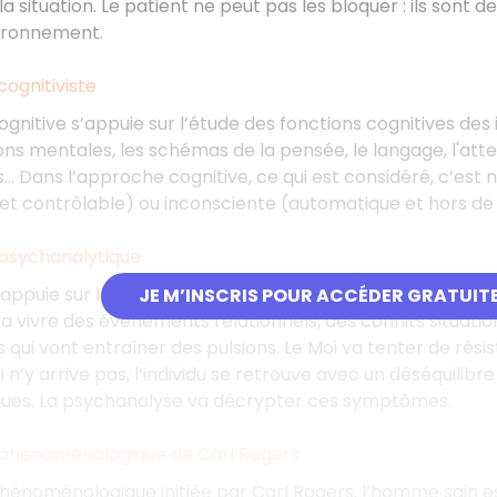
a situation. Le patient ne peut pas les bloquer : ils sont 
ironnement.
ognitiviste
gnitive s’appuie sur l’étude des fonctions cognitives des 
ns mentales, les schémas de la pensée, le langage, l'atten
es… Dans l’approche cognitive, ce qui est considéré, c’est
t contrôlable) ou inconsciente (automatique et hors de 
psychanalytique
appuie sur la psychanalyse qui va aider à comprendre la
JE M’INSCRIS POUR ACCÉDER GRATUIT
u va vivre des événements relationnels, des conflits situati
qui vont entraîner des pulsions. Le Moi va tenter de résis
i n’y arrive pas, l’individu se retrouve avec un déséquilib
es. La psychanalyse va décrypter ces symptômes.
phénoménologique de Carl Rogers
énoménologique initiée par Carl Rogers, l’homme sain es