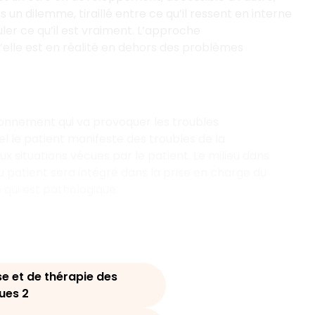
 un dilemme, tiraillé entre ce qu’il ressent en interne
uler ce qu’il est vraiment. L’approche
’elle est en réalité en dehors des problèmes
ronnement qui va provoquer les troubles
el le patient manifeste des troubles de la
ituations vécues par le patient. Le milieu dans
 du patient sera intégré dans la prise en charge du
e qui est pathologique.
e et de thérapie des
ues 2