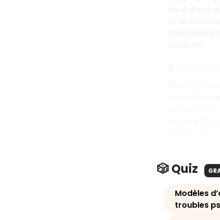
doué d’une au
et l’environn
phénoménologi
ressentis.
Le modèle 
Dans l’approc
psychiatrique
personnalité
lequel le pati
patient. Ce n’
🎲 Quiz
GR
Modèles d’
troubles p