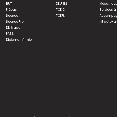
BUT
DELF B2
Mécanique
Prépas
TOEIC
Services à
Licence
TOEFL
Accompagn
Licence Pro
Kit auto-e
DN Made
PASS
Diplome infirmier