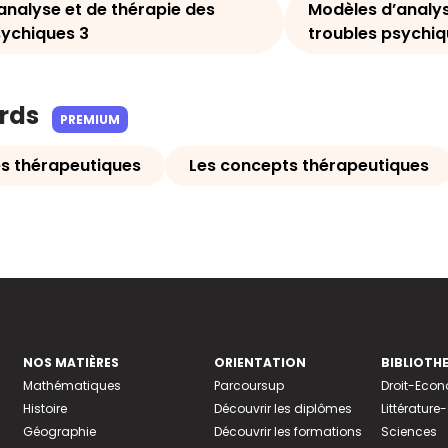
analyse et de thérapie des
Modèles d’analys
sychiques 3
troubles psychiq
ards
PREMIUM
s thérapeutiques
Les concepts thérapeutiques
NOS MATIÈRES
ORIENTATION
BIBLIOTH
Mathématiques
Parcoursup
Droit-Eco
Histoire
Découvrir les diplômes
Littératur
Géographie
Découvrir les formations
Sciences