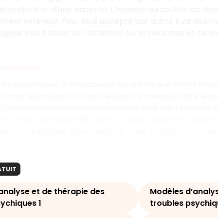
thenticité et d’une sincérité. L’homme qui souffre est dans
ement extérieur. Pour être accepté par autrui, il va dissim
que vise à cibler son attention sur la personne et ce qu
systémique
he systémique, le thérapeute considère que c’est l’envi
s chez le patient. Il va donc étudier le contexte dans lequ
. Ces symptômes comportementaux sont des réponses aux s
ent évolue est sa famille. Donc le milieu familial et social
est pas le patient qui est malade, c’est la sphère familial
ATUIT
analyse et de thérapie des
Modèles d’analys
sychiques 1
troubles psychiq