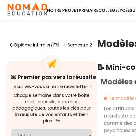
NOTRE PROJET
PRIMAIRE
COLLÈGE
LYCÉE
SU
Modèles
Diplôme infirmier/IFSI
>
Semestre 2
📝 Mini-c
💌 Premier pas vers la réussite
Modèles d
Inscrivez-vous à notre newsletter !
Chaque semaine dans votre boite
Le modèle 
mail : conseils, contenus
pédagogiques, toutes les clés pour
Les attitudes
la réussite de vos enfants et bien
manifeste co
plus ! 🎯
comme des co
psychiques so