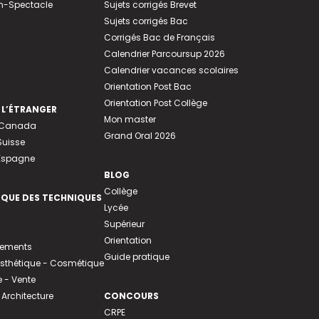
n-Spectacle
Sujets corrigés Brevet
Sujets corrigés Bac
Corrigés Bac de Français
Calendrier Parcoursup 2026
Calendrier vacances scolaires
Orientation Post Bac
Orientation Post Collège
 L’ÉTRANGER
Mon master
u Canada
Grand Oral 2026
Suisse
 Espagne
BLOG
Collège
EQUE DES TECHNIQUES
Lycée
Supérieur
Orientation
tements
Guide pratique
 Esthétique - Cosmétique
- Vente
 Architecture
CONCOURS
CRPE