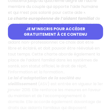
collatéral jusqu’au quatrième degré de l’autre
membre du couple qui apporte l’aide humaine
et qui n’est pas salarié pour cette aide ».
La charte européenne de l’aidant familial
de
mars 2009 définit le terme d’aidant familial ainsi
JE M’INSCRIS POUR ACCÉDER
que le choix du patient en situation de handicap
GRATUITEMENT À CE CONTENU
et/ou de dépendance, de choisir lui-même son
aidant non-professionnel. Ce choix doit être
libre et éclairé, et doit pouvoir être réévalué en
tout temps. Cette charte aborde également la
place de l’aidant familial dans les systèmes de
santé, son statut officiel, le droit de répit,
l’information et la formation...
La loi d’adaptation de la société au
vieillissement
(ASV) est entrée en vigueur le 1er
janvier 2016. Elle renforce les mesures en faveur
du maintien et de l’accompagnement à
domicile. Elle accorde également davantage de
droits aux aidants familiaux qui disposent