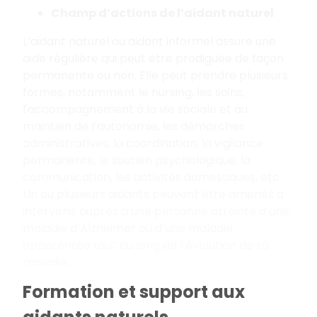
Champ d’actions de l’aidant naturel
L’aidant naturel ou aidant informel assure une
aide régulière qui peut être prodiguée de façon
permanente ou non. Elle peut prendre plusieurs
formes, notamment le nursing, les soins,
l'accompagnement à la vie sociale et au
maintien de l’autonomie, les démarches
administratives, la coordination, la vigilance
permanente, le soutien psychologique, la
communication, les activités domestiques, etc.
Un ou plusieurs aidants peuvent être amenés à
intervenir auprès d’une personne atteinte d’une
maladie d’Alzheimer ou d’une maladie
apparentée tout au long de l’évolution de sa
maladie.
Formation et support aux