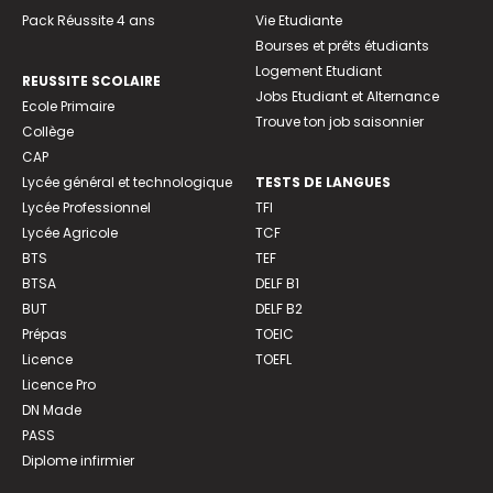
Pack Réussite 4 ans
Vie Etudiante
Bourses et prêts étudiants
Logement Etudiant
REUSSITE SCOLAIRE
Jobs Etudiant et Alternance
Ecole Primaire
Trouve ton job saisonnier
Collège
CAP
Lycée général et technologique
TESTS DE LANGUES
Lycée Professionnel
TFI
Lycée Agricole
TCF
BTS
TEF
BTSA
DELF B1
BUT
DELF B2
Prépas
TOEIC
Licence
TOEFL
Licence Pro
DN Made
PASS
Diplome infirmier