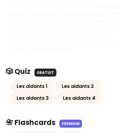
l’ensemble de la carrière professionnelle. Il peut
être pris de manière fractionnée ou sous forme
de temps partiel. Pendant cette période, l’aidant
familial bénéficie gratuitement de l'assurance
vieillesse des parents au foyer (AVPF) qui lui
permet d'acquérir des trimestres d'assurance
retraite au régime général.
🎲 Quiz
GRATUIT
Les aidants 1
Les aidants 2
Les aidants 3
Les aidants 4
📇 Flashcards
PREMIUM