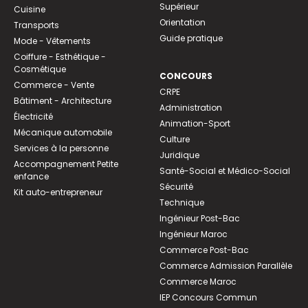
Supérieur
Cuisine
Orientation
Transports
Guide pratique
Mode - Vêtements
Coiffure - Esthétique -
Cosmétique
CONCOURS
Commerce - Vente
CRPE
Bâtiment - Architecture
Administration
Électricité
Animation-Sport
Mécanique automobile
Culture
Services à la personne
Juridique
Accompagnement Petite
Santé-Social et Médico-Social
enfance
Sécurité
Kit auto-entrepreneur
Technique
Ingénieur Post-Bac
Ingénieur Maroc
Commerce Post-Bac
Commerce Admission Parallèle
Commerce Maroc
IEP Concours Commun