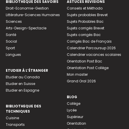
BIBLIOTHEQUE DES SAVOIRS
ASTUCES RÉVISIONS
Droit-Economie-Gestion
Conseils et Méthodo
Littérature-Sciences Humaines
Sujets probables Brevet
Sciences
Sujets Probables Bac
Arts-Design-Spectacle
Sujets corrigés Brevet
Santé
Sujets corrigés Bac
Social
Corrigés Bac de Français
Sport
Calendrier Parcoursup 2026
Langues
Calendrier vacances scolaires
Orientation Post Bac
Orientation Post Collège
ETUDIER À L’ÉTRANGER
Mon master
Etudier au Canada
Grand Oral 2026
Etudier en Suisse
Etudier en Espagne
BLOG
Collège
BIBLIOTHEQUE DES
Lycée
TECHNIQUES
Supérieur
Cuisine
Orientation
Transports