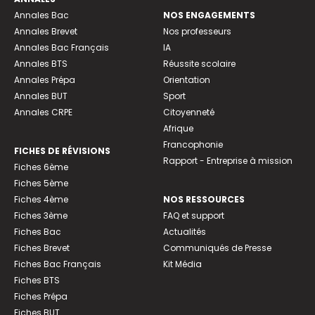
Annales Bac
NOS ENGAGEMENTS
Annales Brevet
Nos professeurs
Annales Bac Français
IA
Annales BTS
Réussite scolaire
Annales Prépa
Orientation
Annales BUT
Sport
Annales CRPE
Citoyenneté
Afrique
Francophonie
FICHES DE RÉVISIONS
Rapport - Entreprise à mission
Fiches 6ème
Fiches 5ème
Fiches 4ème
NOS RESSOURCES
Fiches 3ème
FAQ et support
Fiches Bac
Actualités
Fiches Brevet
Communiqués de Presse
Fiches Bac Français
Kit Média
Fiches BTS
Fiches Prépa
Fiches BUT