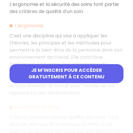
L’ergonomie et la sécurité des soins font partie
des critères de qualité d’un soin.
L’ergonomie
C’est une discipline qui vise à appliquer les
théories, les principes et les méthodes pour
permettre le bien-être de la personne dans son
environnement de travail. Elle contribue
également à favoriser la performance de
JE M’INSCRIS POUR ACCÉDER
l’organisation.
GRATUITEMENT À CE CONTENU
L’ergonomie a comme objectif de comprendre
et appréhender le travail pour l’améliorer en
agissant sur ses déterminants.
La sécurité de soins
C’est un principe dans la qualité des soins. Tout
acte de soin doit être anticipé et réfléchi. La
culture de sécurité des soins est une démarche