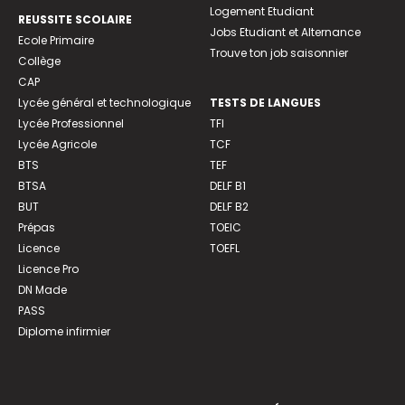
Logement Etudiant
REUSSITE SCOLAIRE
Jobs Etudiant et Alternance
Ecole Primaire
Trouve ton job saisonnier
Collège
CAP
Lycée général et technologique
TESTS DE LANGUES
Lycée Professionnel
TFI
Lycée Agricole
TCF
BTS
TEF
BTSA
DELF B1
BUT
DELF B2
Prépas
TOEIC
Licence
TOEFL
Licence Pro
DN Made
PASS
Diplome infirmier