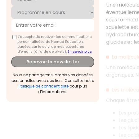
Une molécule 
éventuelleme
sous forme d'
squelette est
hydrocarbures
J'accepte de recevoir les communications
glucides et les
personnalisées de Nomad Education,
basées sur le suivi de mes ouvertures
d'emails (à l’aide de pixels).
En savoir plus
La molécul
Recevoir la newsletter
Une molécule
organiques. N
Nous ne partagerons jamais vos données
personnelles avec des tiers. Consultez notre
Politique de confidentialité
pour plus
Les molécu
d’informations.
Chaque être v
Les prot
Les gluc
Les lipid
Les acid