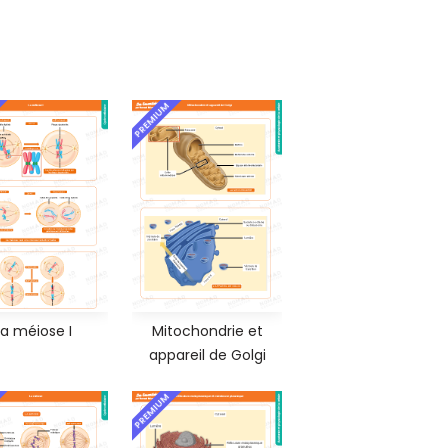
PREMIUM
La méiose I
Mitochondrie et
appareil de Golgi
PREMIUM