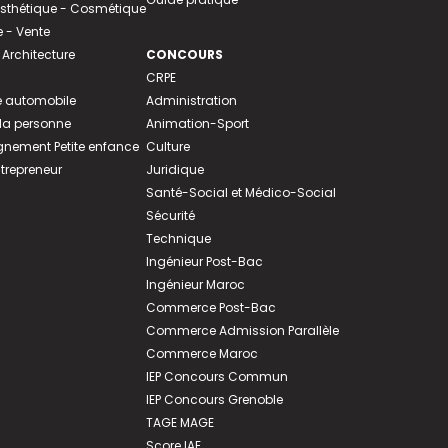
 Esthétique - Cosmétique
- Vente
 Architecture
CONCOURS
CRPE
 automobile
Administration
 la personne
Animation-Sport
ement Petite enfance
Culture
ntrepreneur
Juridique
Santé-Social et Médico-Social
Sécurité
Technique
Ingénieur Post-Bac
Ingénieur Maroc
Commerce Post-Bac
Commerce Admission Parallèle
Commerce Maroc
IEP Concours Commun
IEP Concours Grenoble
TAGE MAGE
Score IAE