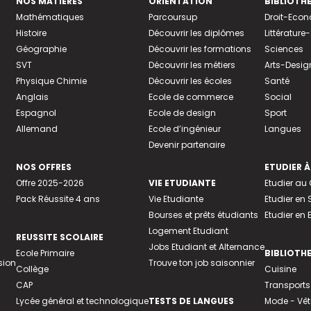
NOS MATIÈRES
ORIENTATION
BIBLIOTH
Mathématiques
Parcoursup
Droit-Eco
Histoire
Découvrir les diplômes
Littératur
Géographie
Découvrir les formations
Sciences
SVT
Découvrir les métiers
Arts-Desig
Physique Chimie
Découvrir les écoles
Santé
Anglais
Ecole de commerce
Social
Espagnol
Ecole de design
Sport
Allemand
Ecole d’ingénieur
Langues
Devenir partenaire
NOS OFFRES
ETUDIER À
Offre 2025-2026
VIE ETUDIANTE
Etudier a
Pack Réussite 4 ans
Vie Etudiante
Etudier en 
Bourses et prêts étudiants
Etudier en
Logement Etudiant
REUSSITE SCOLAIRE
Jobs Etudiant et Alternance
Ecole Primaire
BIBLIOTH
sion
Trouve ton job saisonnier
Collège
Cuisine
CAP
Transports
Lycée général et technologique
TESTS DE LANGUES
Mode - Vê