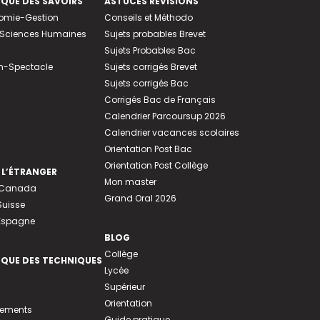
EQUE DES SAVOIRS
ASTUCES RÉVISIONS
nomie-Gestion
Conseils et Méthodo
e-Sciences Humaines
Sujets probables Brevet
Sujets Probables Bac
n-Spectacle
Sujets corrigés Brevet
Sujets corrigés Bac
Corrigés Bac de Français
Calendrier Parcoursup 2026
Calendrier vacances scolaires
Orientation Post Bac
Orientation Post Collège
 L’ÉTRANGER
Mon master
u Canada
Grand Oral 2026
Suisse
 Espagne
BLOG
Collège
EQUE DES TECHNIQUES
Lycée
Supérieur
Orientation
tements
Guide pratique