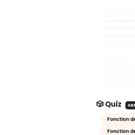
Le métabo
Le métabolism
sa vie. Le mé
Ces actions c
se fait selon 
Les hormo
Les processu
composés chi
effets spécifi
🎲 Quiz
GR
Fonction d
Fonction d