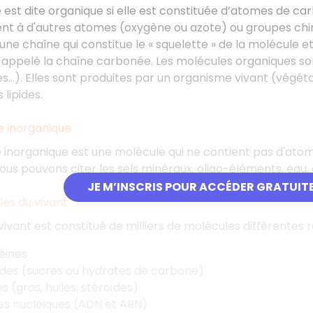
est dite organique si elle est constituée d’atomes de car
nt à d'autres atomes (oxygène ou azote) ou groupes chim
une chaîne qui constitue le « squelette » de la molécule et
 appelé la chaîne carbonée. Les molécules organiques son
…). Elles sont produites par un organisme vivant (végétal
 lipides.
e inorganique
 inorganique est une molécule qui ne contient pas d'ato
ous pouvons citer les sels minéraux, oligo-éléments, eau, a
JE M’INSCRIS POUR ACCÉDER GRATUIT
les du vivant
ivant est constitué de milliers de molécules différentes r
éines
ides (sucres ou hydrates de carbone)
es (gras, huiles, stéroïdes)
es nucléiques (ADN et ARN)