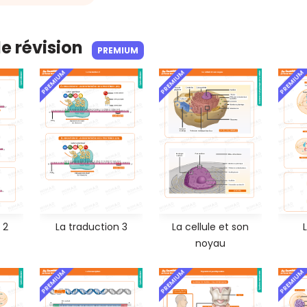
de révision
PREMIUM
PREMIUM
PREMIUM
PREMIUM
 2
La traduction 3
La cellule et son
noyau
PREMIUM
PREMIUM
PREMIUM