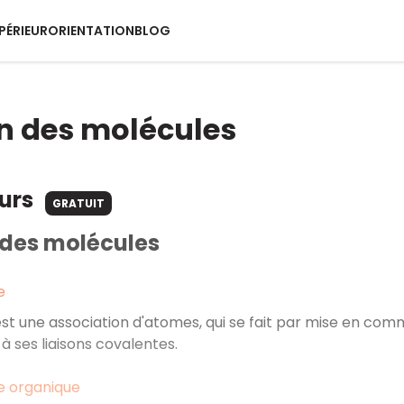
PÉRIEUR
ORIENTATION
BLOG
n des molécules
ours
GRATUIT
 des molécules
e
st une association d'atomes, qui se fait par mise en commu
 ses liaisons covalentes.
e organique