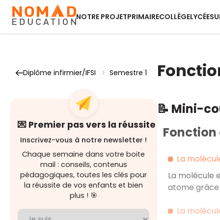
NOTRE PROJET
PRIMAIRE
COLLÈGE
LYCÉE
SU
Fonctio
Diplôme infirmier/IFSI
>
Semestre 1
📝 Mini-c
💌 Premier pas vers la réussite
Fonction
Inscrivez-vous à notre newsletter !
Chaque semaine dans votre boite
La molécul
mail : conseils, contenus
pédagogiques, toutes les clés pour
La molécule e
la réussite de vos enfants et bien
atome grâce à
plus ! 🎯
La molécul