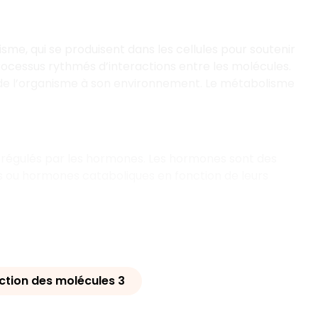
sme, qui se produisent dans les cellules pour soutenir
rocessus rythmés d’interactions entre les molécules.
n de l’organisme à son environnement. Le métabolisme
 régulés par les hormones. Les hormones sont des
ou hormones cataboliques en fonction de leurs
ction des molécules 3