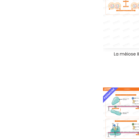
La méiose II
PREMIUM