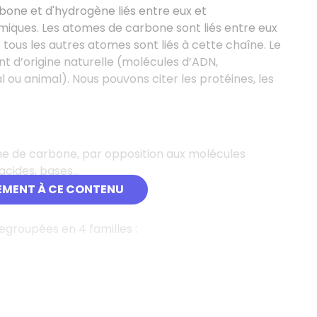
bone et d'hydrogène liés entre eux et
iques. Les atomes de carbone sont liés entre eux
 tous les autres atomes sont liés à cette chaîne. Le
t d’origine naturelle (molécules d’ADN,
 ou animal). Nous pouvons citer les protéines, les
me de carbone, par opposition aux molécules
cides, bases...
EMENT À CE CONTENU
egroupées en 4 familles :