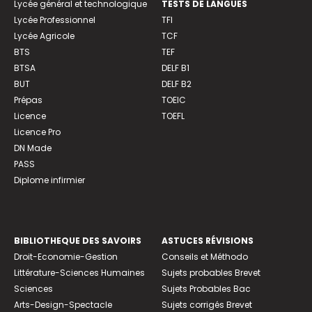
Lycée général et technologique
TESTS DE LANGUES
Lycée Professionnel
TFI
Lycée Agricole
TCF
BTS
TEF
BTSA
DELF B1
BUT
DELF B2
Prépas
TOEIC
Licence
TOEFL
Licence Pro
DN Made
PASS
Diplome infirmier
BIBLIOTHEQUE DES SAVOIRS
ASTUCES RÉVISIONS
Droit-Economie-Gestion
Conseils et Méthodo
Littérature-Sciences Humaines
Sujets probables Brevet
Sciences
Sujets Probables Bac
Arts-Design-Spectacle
Sujets corrigés Brevet