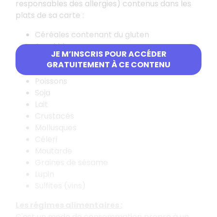
responsables des allergies) contenus dans les
plats de sa carte :
Céréales contenant du gluten
Arachides
JE M’INSCRIS POUR ACCÉDER
Fruits à coque
GRATUITEMENT À CE CONTENU
Oeufs
Poissons
Soja
Lait
Crustacés
Mollusques
Céleri
Moutarde
Graines de sésame
Lupin
Sulfites (vins)
Les régimes alimentaires :
C'est un mode de consommation propre à un