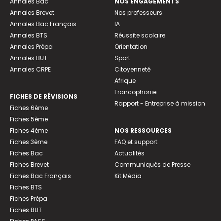
Annales Bac
NOS ENGAGEMENTS
Annales Brevet
Nos professeurs
Annales Bac Français
IA
Annales BTS
Réussite scolaire
Annales Prépa
Orientation
Annales BUT
Sport
Annales CRPE
Citoyenneté
Afrique
Francophonie
FICHES DE RÉVISIONS
Rapport - Entreprise à mission
Fiches 6ème
Fiches 5ème
Fiches 4ème
NOS RESSOURCES
Fiches 3ème
FAQ et support
Fiches Bac
Actualités
Fiches Brevet
Communiqués de Presse
Fiches Bac Français
Kit Média
Fiches BTS
Fiches Prépa
Fiches BUT