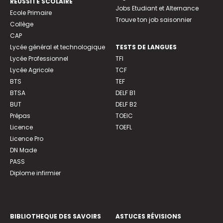
REUSSITE SCOLAIRE
Jobs Etudiant et Alternance
Ecole Primaire
Trouve ton job saisonnier
Collège
CAP
Lycée général et technologique
TESTS DE LANGUES
Lycée Professionnel
TFI
Lycée Agricole
TCF
BTS
TEF
BTSA
DELF B1
BUT
DELF B2
Prépas
TOEIC
Licence
TOEFL
Licence Pro
DN Made
PASS
Diplome infirmier
BIBLIOTHEQUE DES SAVOIRS
ASTUCES RÉVISIONS