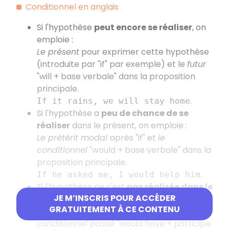
Conditionnel en anglais
Si l'hypothèse
peut encore se réaliser
, on
emploie :
Le présent
pour exprimer cette hypothèse
(introduite par "if" par exemple) et le
futur
"will + base verbale" dans la proposition
principale.
.
If it rains, we will stay home
Si l'hypothèse a
peu de chance de se
réaliser
dans le présent, on emploie :
Le prétérit modal
après "if" et
le
conditionnel
"would + base verbale" dans la
proposition principale.
.
If he asked me, I would help him
Si l'hypothèse ne s'est
pas réalisée dans le
JE M’INSCRIS POUR ACCÉDER
passé
, on emploie :
GRATUITEMENT À CE CONTENU
Le plus-que-parfait
après "if" et
le
conditionnel passé
"would have + participe