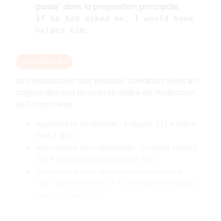
passé" dans la proposition principale.
If he had asked me, I would have
.
helped him
EN RÉSUMÉ
La construction des phrases conditionnelles en
anglais dépend de la probabilité de réalisation
de l'hypothèse :
Hypothèse réalisable : Présent (if) + Futur
(will + BV)
Hypothèse peu réalisable : Prétérit modal
(if) + Conditionnel (would + BV)
Hypothèse non réalisée dans le passé :
Plus-que-parfait (if) + Conditionnel passé
(would have + PP)