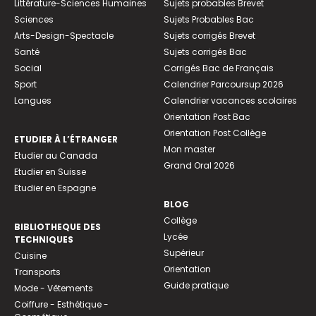
Littérature-Sciences Humaines
Sujets probables Brevet
Sciences
Sujets Probables Bac
Arts-Design-Spectacle
Sujets corrigés Brevet
Santé
Sujets corrigés Bac
Social
Corrigés Bac de Français
Sport
Calendrier Parcoursup 2026
Langues
Calendrier vacances scolaires
Orientation Post Bac
Orientation Post Collège
ETUDIER À L’ÉTRANGER
Mon master
Etudier au Canada
Grand Oral 2026
Etudier en Suisse
Etudier en Espagne
BLOG
Collège
BIBLIOTHEQUE DES
Lycée
TECHNIQUES
Supérieur
Cuisine
Orientation
Transports
Guide pratique
Mode - Vêtements
Coiffure - Esthétique -