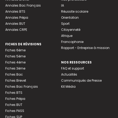
Annales Bac Français
IA
Annales BTS
Réussite scolaire
Annales Prépa
Orientation
Annales BUT
Sport
Annales CRPE
Citoyenneté
Afrique
Francophonie
FICHES DE RÉVISIONS
Rapport - Entreprise à mission
Fiches 6ème
Fiches 5ème
Fiches 4ème
NOS RESSOURCES
Fiches 3ème
FAQ et support
Fiches Bac
Actualités
Fiches Brevet
Communiqués de Presse
Fiches Bac Français
Kit Média
Fiches BTS
Fiches Prépa
Fiches BUT
Fiches PASS
Fiches SUP