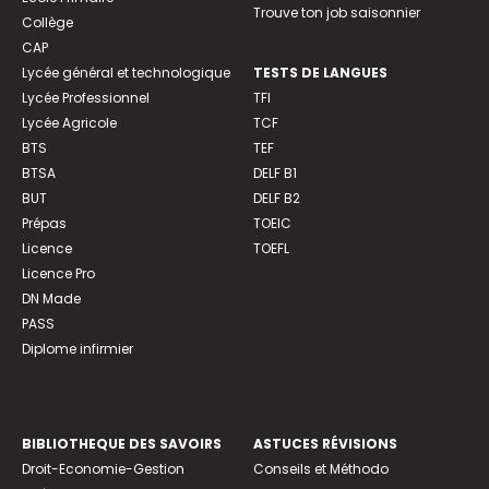
Trouve ton job saisonnier
Collège
CAP
Lycée général et technologique
TESTS DE LANGUES
Lycée Professionnel
TFI
Lycée Agricole
TCF
BTS
TEF
BTSA
DELF B1
BUT
DELF B2
Prépas
TOEIC
Licence
TOEFL
Licence Pro
DN Made
PASS
Diplome infirmier
BIBLIOTHEQUE DES SAVOIRS
ASTUCES RÉVISIONS
Droit-Economie-Gestion
Conseils et Méthodo