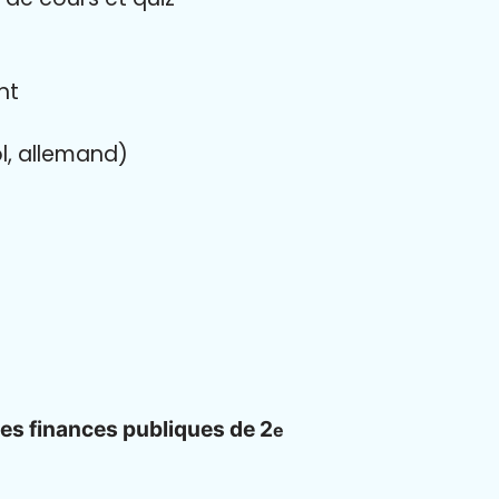
nt
l, allemand)
des finances publiques de 2
e