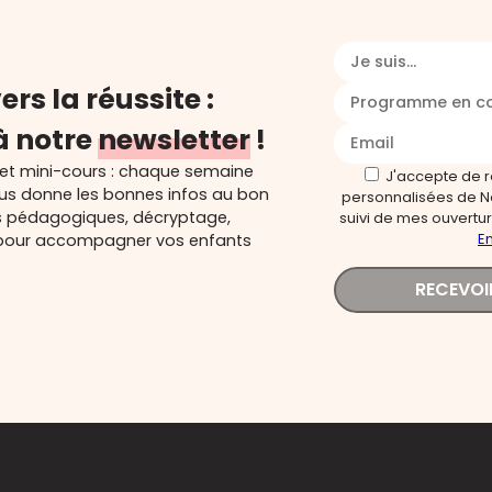
Je suis...
ers la réussite :
Programme en c
à notre
newsletter
!
 et mini-cours : chaque semaine
J'accepte de 
ous donne les bonnes infos au bon
personnalisées de N
s pédagogiques, décryptage,
suivi de mes ouverture
En
és pour accompagner vos enfants
RECEVOI