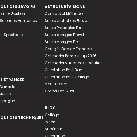
EQUE DES SAVOIRS
ASTUCES RÉVISIONS
nomie-Gestion
Conseils et Méthodo
e-Sciences Humaines
Sujets probables Brevet
Sujets Probables Bac
n-Spectacle
Sujets corrigés Brevet
Sujets corrigés Bac
Corrigés Bac de Français
Calendrier Parcoursup 2026
Calendrier vacances scolaires
Orientation Post Bac
Orientation Post Collège
 L’ÉTRANGER
Mon master
u Canada
Grand Oral 2026
Suisse
 Espagne
BLOG
Collège
EQUE DES TECHNIQUES
Lycée
Supérieur
Orientation