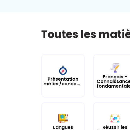
Toutes les mati
Français -
Présentation
Connaissanc
métier/concours
fondamental
Langues
Réussir les