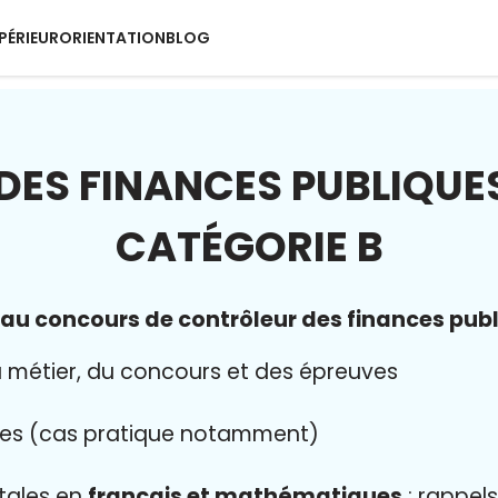
PÉRIEUR
ORIENTATION
BLOG
ES FINANCES PUBLIQUES
CATÉGORIE B
au concours de contrôleur des finances publ
 métier, du concours et des épreuves
es (cas pratique notamment)
tales en
français et mathématiques
: rappels