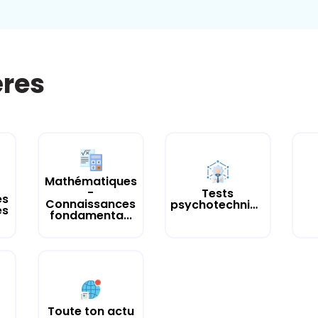
ères
Mathématiques
-
Tests
es
Connaissances
psychotechniques
es
fondamenta...
Toute ton actu