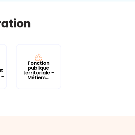
ration
Fonction
publique
at
territoriale -
..
Métiers...