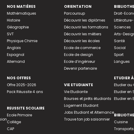
NOS MATIÈRES
ORIENTATION
BIBLIOTH
Mathématiques
Parcoursup
Droit-Eco
Histoire
Découvrir les diplômes
Littératur
Géographie
Découvrir les formations
Sciences
SVT
Découvrir les métiers
Arts-Desig
Physique Chimie
Découvrir les écoles
Santé
Anglais
Ecole de commerce
Social
Espagnol
Ecole de design
Sport
Allemand
Ecole d’ingénieur
Langues
Devenir partenaire
NOS OFFRES
ETUDIER À
Offre 2025-2026
VIE ETUDIANTE
Etudier a
Pack Réussite 4 ans
Vie Etudiante
Etudier en 
Bourses et prêts étudiants
Etudier en
Logement Etudiant
REUSSITE SCOLAIRE
Jobs Etudiant et Alternance
Ecole Primaire
BIBLIOTH
sion
Trouve ton job saisonnier
Collège
Cuisine
CAP
Transports