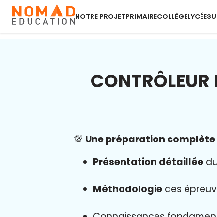
NOTRE PROJET
PRIMAIRE
COLLÈGE
LYCÉE
SU
CONTRÔLEUR D
💯
Une préparation complète 
Présentation détaillée
du
Méthodologie
des épreuv
Connaissances fondamen