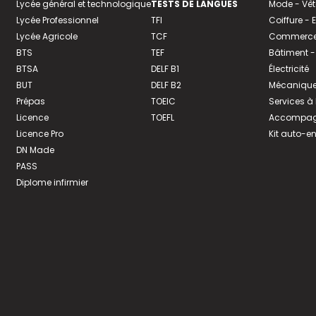
Lycée général et technologique
TESTS DE LANGUES
Mode - Vê
Lycée Professionnel
TFI
Coiffure -
Lycée Agricole
TCF
Commerce 
BTS
TEF
Bâtiment -
BTSA
DELF B1
Électricité
BUT
DELF B2
Mécanique
Prépas
TOEIC
Services à
Licence
TOEFL
Accompagn
Licence Pro
Kit auto-e
DN Made
PASS
Diplome infirmier