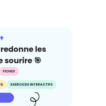
+
redonne les
 sourire 🎯
FICHES
ES
EXERCICES INTERACTIFS