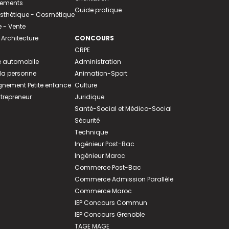
tements
Guide pratique
 Esthétique - Cosmétique
- Vente
 Architecture
CONCOURS
CRPE
 automobile
Administration
 la personne
Animation-Sport
ement Petite enfance
Culture
ntrepreneur
Juridique
Santé-Social et Médico-Social
Sécurité
Technique
Ingénieur Post-Bac
Ingénieur Maroc
Commerce Post-Bac
Commerce Admission Parallèle
Commerce Maroc
IEP Concours Commun
IEP Concours Grenoble
TAGE MAGE