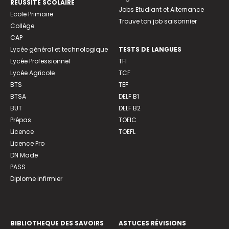
REUSSITE SCOLAIRE
Jobs Etudiant et Alternance
Ecole Primaire
Trouve ton job saisonnier
Collège
CAP
Lycée général et technologique
TESTS DE LANGUES
Lycée Professionnel
TFI
Lycée Agricole
TCF
BTS
TEF
BTSA
DELF B1
BUT
DELF B2
Prépas
TOEIC
Licence
TOEFL
Licence Pro
DN Made
PASS
Diplome infirmier
BIBLIOTHEQUE DES SAVOIRS
ASTUCES RÉVISIONS