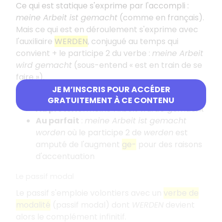
Ce qui est statique s'exprime par l'accompli :
meine Arbeit ist gemacht
(comme en français).
Mais ce qui est en déroulement s'exprime avec
l'auxiliaire
WERDEN
, conjugué au temps qui
convient + le participe 2 du verbe :
meine Arbeit
wird gemacht
(sous-entend « est en train de se
faire »).
JE M’INSCRIS POUR ACCÉDER
Conjugaison aux différents temps
GRATUITEMENT À CE CONTENU
Au prétérit
:
meine Arbeit wurde gemacht
Au parfait
:
meine Arbeit ist gemacht
worden
où le participe 2 de
werden
est
amputé de l'augment
ge-
pour des raisons
d'accentuation
Le passif modal
Le passif s'emploie volontiers avec un
verbe de
modalité
(passif modal) dont
WERDEN
devient
alors le complément infinitif.