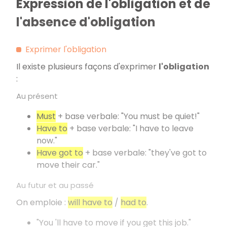
Expression de l'obligation et de
l'absence d'obligation
Exprimer l'obligation
Il existe plusieurs façons d'exprimer
l'obligation
:
Au présent
Must
+ base verbale: "You must be quiet!"
Have to
+ base verbale: "I have to leave
now."
Have got to
+ base verbale: "they've got to
move their car."
Au futur et au passé
On emploie :
will have to
/
had to
.
"You 'll have to move if you get this job."