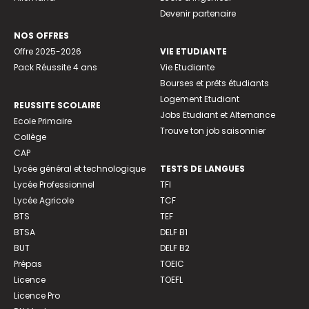
Devenir partenaire
NOS OFFRES
Offre 2025-2026
VIE ETUDIANTE
Pack Réussite 4 ans
Vie Etudiante
Bourses et prêts étudiants
Logement Etudiant
REUSSITE SCOLAIRE
Jobs Etudiant et Alternance
Ecole Primaire
Trouve ton job saisonnier
Collège
CAP
Lycée général et technologique
TESTS DE LANGUES
Lycée Professionnel
TFI
Lycée Agricole
TCF
BTS
TEF
BTSA
DELF B1
BUT
DELF B2
Prépas
TOEIC
Licence
TOEFL
Licence Pro