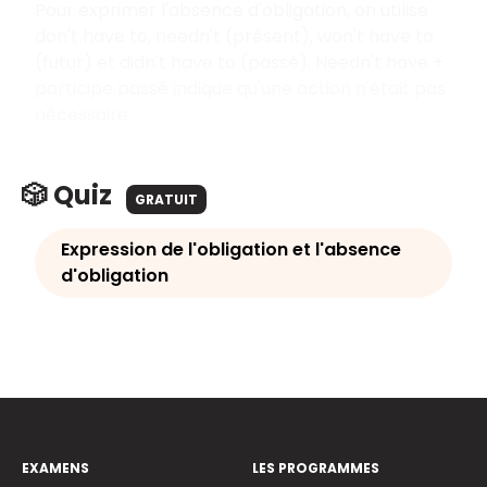
Pour exprimer l'absence d'obligation, on utilise
don't have to, needn't (présent), won't have to
(futur) et didn't have to (passé). Needn't have +
participe passé indique qu'une action n'était pas
nécessaire.
🎲 Quiz
GRATUIT
Expression de l'obligation et l'absence
d'obligation
EXAMENS
LES PROGRAMMES