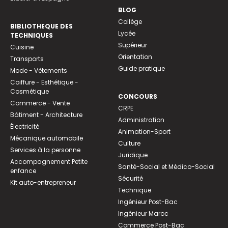
BLOG
Collège
BIBLIOTHEQUE DES
Lycée
TECHNIQUES
Supérieur
Cuisine
Orientation
Transports
Guide pratique
Mode - Vêtements
Coiffure - Esthétique -
Cosmétique
CONCOURS
Commerce - Vente
CRPE
Bâtiment - Architecture
Administration
Électricité
Animation-Sport
Mécanique automobile
Culture
Services à la personne
Juridique
Accompagnement Petite
Santé-Social et Médico-Social
enfance
Sécurité
Kit auto-entrepreneur
Technique
Ingénieur Post-Bac
Ingénieur Maroc
Commerce Post-Bac