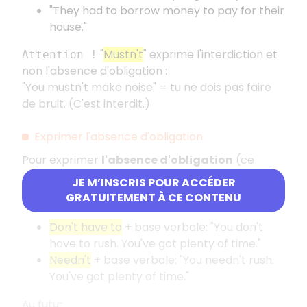
"They had to borrow money to pay for their
house."
"
Mustn't
" exprime l'interdiction et
Attention !
non l'absence d'obligation :
"You mustn't make noise" = tu ne dois pas faire
de bruit. (C'est interdit.)
Exprimer l'absence d'obligation
Pour exprimer
l'absence d'obligation
(ce
qu'on n'est pas obligé de faire), on utilise :
JE M’INSCRIS POUR ACCÉDER
GRATUITEMENT À CE CONTENU
Au présent
Don't have to
+ base verbale: "You don't
have to rush. You've got plenty of time."
Needn't
+ base verbale: "You needn't rush.
You've got plenty of time."
Au futur