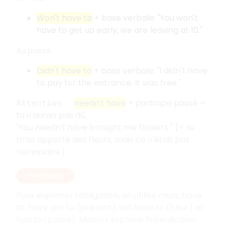
Won't have to
+ base verbale: "You won't
have to get up early, we are leaving at 10."
Au passé
Didn't have to
+ base verbale: "I didn't have
to pay for the entrance. It was free."
needn't have
+ participe passé =
Attention :
tu n'aurais pas dû.
"You needn't have brought me flowers " (= tu
m'as apporté des fleurs, mais ce n'était pas
nécessaire.)
EN RÉSUMÉ
Pour exprimer l'obligation, on utilise must, have
to, have got to (présent), will have to (futur) et
had to (passé). Mustn't exprime l'interdiction.