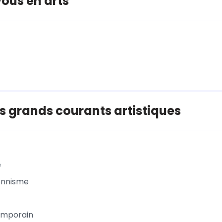
ous en arts
 grands courants artistiques
e
onnisme
emporain