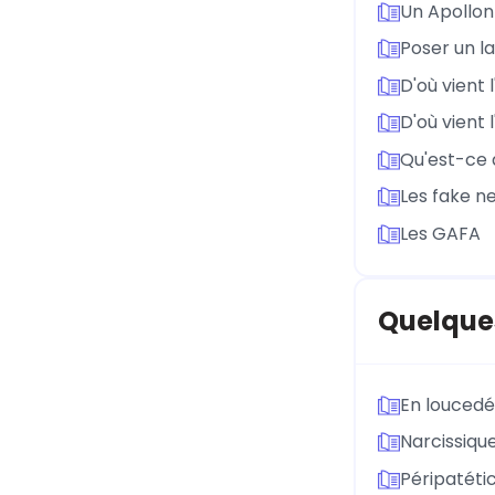
Un Apollon
Poser un l
D'où vient 
D'où vient 
Qu'est-ce q
Les fake n
Les GAFA
Quelques
En loucedé
Narcissiqu
Péripatéti