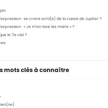
apin
l'expression : se croire sorti(e) de la cuisse de Jupiter ?
l'expression : « Je m'en lave les mains » ?
ue le 7e ciel ?
ews
 mots clés à connaître
e
cien(ne)