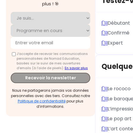
Testez-v
plus ! 🎯
Débutant
Confirmé
Expert
J'accepte de recevoir les communications
personnalisées de Nomad Education,
basées sur le suivi de mes ouvertures
Quelques
d'emails (à l’aide de pixels).
En savoir plus
Recevoir la newsletter
Le rococo
Nous ne partagerons jamais vos données
personnelles avec des tiers. Consultez notre
Le baroqu
Politique de confidentialité
pour plus
d’informations.
L’impressi
Le pop art
L’art cont