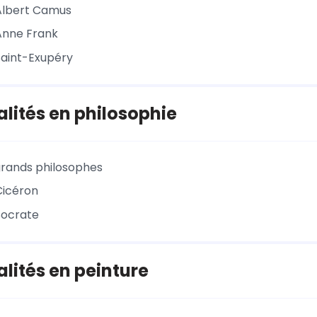
Albert Camus
Anne Frank
Saint-Exupéry
lités en philosophie
rands philosophes
Cicéron
Socrate
lités en peinture