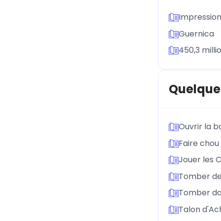
Impression,
Guernica
450,3 milli
Quelque
Ouvrir la 
Faire chou
Jouer les 
Tomber de
Tomber da
Talon d'Ach