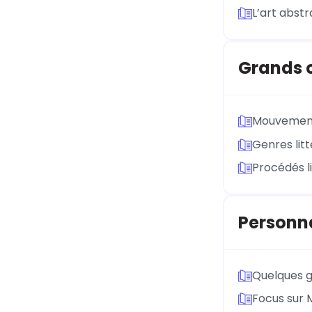
L’art abstr
Grands c
Mouvements
Genres litt
Procédés li
Personna
Quelques g
Focus sur 