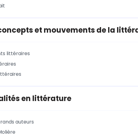
ait
oncepts et mouvements de la littér
 littéraires
éraires
ttéraires
lités en littérature
rands auteurs
Molière