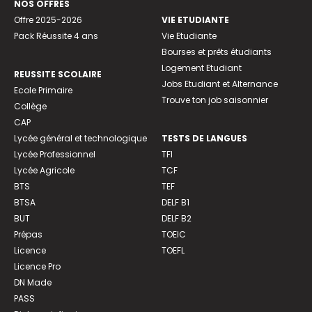
NOS OFFRES
Offre 2025-2026
VIE ETUDIANTE
Pack Réussite 4 ans
Vie Etudiante
Bourses et prêts étudiants
Logement Etudiant
REUSSITE SCOLAIRE
Jobs Etudiant et Alternance
Ecole Primaire
Trouve ton job saisonnier
Collège
CAP
Lycée général et technologique
TESTS DE LANGUES
Lycée Professionnel
TFI
Lycée Agricole
TCF
BTS
TEF
BTSA
DELF B1
BUT
DELF B2
Prépas
TOEIC
Licence
TOEFL
Licence Pro
DN Made
PASS