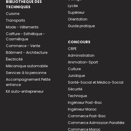
BIBLIOTHEQUE DES
Lycée
TECHNIQUES
Supérieur
Cuisine
Orientation
Transports
Guide pratique
Mode - Vêtements
Coiffure - Esthétique -
Cosmétique
CONCOURS
Commerce - Vente
CRPE
Bâtiment - Architecture
Administration
Électricité
Animation-Sport
Mécanique automobile
Culture
Services à la personne
Juridique
Accompagnement Petite
Santé-Social et Médico-Social
enfance
Sécurité
Kit auto-entrepreneur
Technique
Ingénieur Post-Bac
Ingénieur Maroc
Commerce Post-Bac
Commerce Admission Parallèle
Commerce Maroc