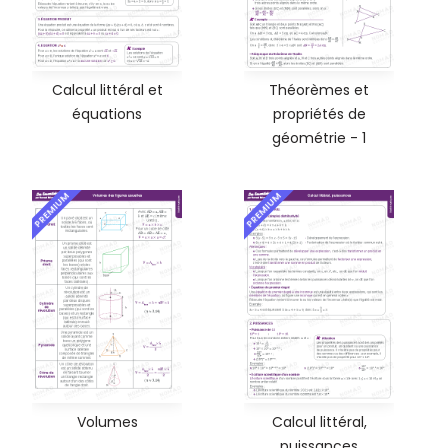
Calcul littéral et
Théorèmes et
équations
propriétés de
géométrie - 1
PREMIUM
PREMIUM
Volumes
Calcul littéral,
puissances