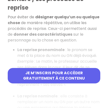
reprise
Pour éviter de
désigner quelqu’un ou quelque
chose
de manière répétitive, on utilise les
procédés de reprise. Ceux-ci permettent aussi
de
donner des caractéristiques
sur le
personnage ou la chose en question.
La reprise pronominale
: le pronom se
met à la place du nom ou GN déjà évoqué.
Exemple
: Le matin, le professeur accueille
ses élèves dans la cour. Il leur dit de se
ranger et les conduit jusqu’à la salle. « il »
JE M’INSCRIS POUR ACCÉDER
GRATUITEMENT À CE CONTENU
reprend « le professeur » ; « leur » et « les »
reprennent « ses élèves ».
La reprise nominale
: elle consiste à
remplacer un nom ou GN par un autre nom
ou une expression qui désigne la même