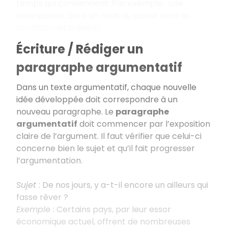
temps qui conviennent. Par exemple : une
anticipation, dans un récit au passé, sera au
conditionnel présent.
Écriture / Rédiger un
paragraphe argumentatif
Dans un texte argumentatif, chaque nouvelle
idée développée doit correspondre à un
nouveau paragraphe. Le
paragraphe
argumentatif
doit commencer par l’exposition
claire de l’argument. Il faut vérifier que celui-ci
concerne bien le sujet et qu’il fait progresser
l’argumentation.
Sujet
: De nos jours, y a-t-il encore un ailleurs qui
fasse rêver ?
Exemple
: Certains pays, par leur essor
économique actuel, offrent de nombreuses