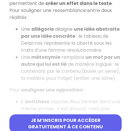
permettent de
créer un effet dans le texte
.
Pour souligner une ressemblance entre deux
réalités :
Une
allégorie
désigne
une idée abstraite
par une idée concrète
: le tableau de
Delacroix représente la Liberté sous les
traits d’une femme révolutionnaire.
Une
métonymie
remplace
un mot par un
autre qui lui est lié
de manière logique : le
contenant par le contenu (
boire un verre
),
la matière pour l’objet (
enfiler une laine
).
Pour
souligner une opposition
:
L’antithèse
oppose deux termes dans une
même phrase :
Il est étourdi, mais pas
stupide !
JE M’INSCRIS POUR ACCÉDER
L’antiphrase
exprime le contraire de ce
GRATUITEMENT À CE CONTENU
que l’on pense (principe de l’ironie) :