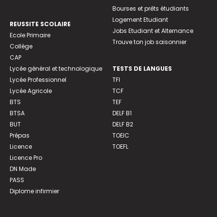
Bourses et prêts étudiants
Logement Etudiant
REUSSITE SCOLAIRE
Jobs Etudiant et Alternance
Ecole Primaire
Trouve ton job saisonnier
Collège
CAP
Lycée général et technologique
TESTS DE LANGUES
Lycée Professionnel
TFI
Lycée Agricole
TCF
BTS
TEF
BTSA
DELF B1
BUT
DELF B2
Prépas
TOEIC
Licence
TOEFL
Licence Pro
DN Made
PASS
Diplome infirmier