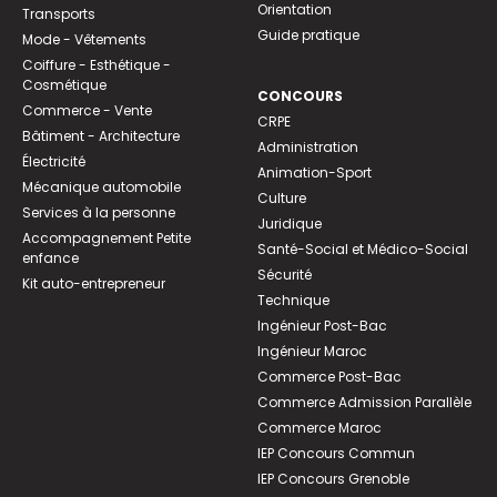
Orientation
Transports
Guide pratique
Mode - Vêtements
Coiffure - Esthétique -
Cosmétique
CONCOURS
Commerce - Vente
CRPE
Bâtiment - Architecture
Administration
Électricité
Animation-Sport
Mécanique automobile
Culture
Services à la personne
Juridique
Accompagnement Petite
Santé-Social et Médico-Social
enfance
Sécurité
Kit auto-entrepreneur
Technique
Ingénieur Post-Bac
Ingénieur Maroc
Commerce Post-Bac
Commerce Admission Parallèle
Commerce Maroc
IEP Concours Commun
IEP Concours Grenoble