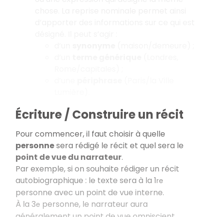
chose. La reprise nominale permet ainsi
d’apporter des informations sur ce qui est
désigné. Il peut s’agir :
d’un
synonyme
(maison/demeure) ;
d’un
terme générique
(Londres,
Rome/capitales) ;
d’une
périphrase
(Paris/la Ville
Lumière).
Écriture / Construire un récit
Pour commencer, il faut choisir à quelle
personne
sera rédigé le récit et quel sera le
point de vue du narrateur
.
Par exemple, si on souhaite rédiger un récit
autobiographique : le texte sera à la 1
re
personne avec un point de vue interne.
À la 3
personne, le narrateur aura
e
généralement un point de vue omniscient.