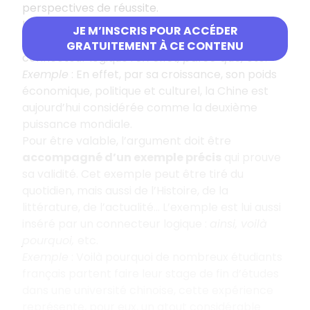
perspectives de réussite.
L’argument doit ensuite
être expliqué
. Ces
JE M’INSCRIS POUR ACCÉDER
explications sont insérées au moyen d’un
GRATUITEMENT À CE CONTENU
connecteur logique :
en effet, parce que,
etc.
Exemple
: En effet, par sa croissance, son poids
économique, politique et culturel, la Chine est
aujourd’hui considérée comme la deuxième
puissance mondiale.
Pour être valable, l’argument doit être
accompagné d’un exemple précis
qui prouve
sa validité. Cet exemple peut être tiré du
quotidien, mais aussi de l’Histoire, de la
littérature, de l’actualité… L’exemple est lui aussi
inséré par un connecteur logique :
ainsi, voilà
pourquoi,
etc.
Exemple
: Voilà pourquoi de nombreux étudiants
français partent faire leur stage de fin d’études
dans une université chinoise, cette expérience
représente, pour eux, un atout considérable