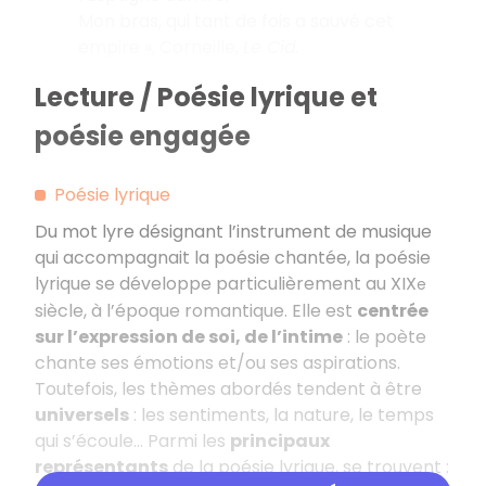
Mon bras, qui tant de fois a sauvé cet
empire », Corneille,
Le Cid.
Lecture / Poésie lyrique et
poésie engagée
Poésie lyrique
Du mot lyre désignant l’instrument de musique
qui accompagnait la poésie chantée, la poésie
lyrique se développe particulièrement au XIX
e
siècle, à l’époque romantique. Elle est
centrée
sur l’expression de soi, de l’intime
: le poète
chante ses émotions et/ou ses aspirations.
Toutefois, les thèmes abordés tendent à être
universels
: les sentiments, la nature, le temps
qui s’écoule… Parmi les
principaux
représentants
de la poésie lyrique, se trouvent :