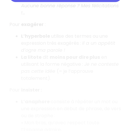
Aucune bonne réponse ? Mes félicitations
!...
Pour
exagérer
:
L’hyperbole
utilise des termes ou une
expression très exagérés :
Il a un appétit
d’ogre ma parole !
La litote
dit
moins pour dire plus
en
utilisant la forme négative :
Je ne conteste
pas cette idée
(= je l’approuve
totalement).
Pour
insister :
L’anaphore
consiste à répéter un mot ou
une expression en début de phrase, de vers
ou de strophe :
« Mon bras, qu’avec respect toute
l’Espagne admire,