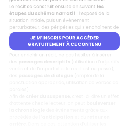
Le récit se construit ensuite en suivant
les
étapes du schéma narratif
: l’exposé de la
situation initiale, puis un événement
perturbateur, des péripéties qui s’enchaînent de
manière logique et enfin un élément de
JE M’INSCRIS POUR ACCÉDER
résolution pour revenir à une situation finale
GRATUITEMENT À CE CONTENU
stable.
Pour enrichir un récit, ne pas hésiter à insérer
des
passages descriptifs
(utilisation d’adjectifs
variés et de l’imparfait si le récit est au passé),
des
passages de dialogue
(emploi de la
ponctuation appropriée, utilisation de verbes de
paroles).
Afin de
créer du suspense
, c’est-à-dire un effet
d’attente chez le lecteur, on peut
bouleverser
la chronologie
des événements grâce aux
procédés de
l’anticipation
et du
retour en
arrière
. Dans ce cas, attention d’utiliser les