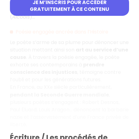
Pierre de Ronsard, Alfred de Vigny, Victor Hugo
JE M’INSCRIS POUR ACCÉDER
GRATUITEMENT À CE CONTENU
(
Les Contemplations
), Guillaume Apollinaire
(
Alcools
)…
Poésie engagée ancrée dans l’Histoire
Le poète s’arme de sa plume pour dénoncer une
situation mettant ainsi son
art au service d’une
cause
. À travers la poésie engagée, le poète
exhorte ses contemporains à
prendre
conscience des injustices
, témoigne contre
l’oubli et pour les générations futures.
En France, au XX
siècle particulièrement,
e
pendant la Seconde Guerre mondiale
,
plusieurs poètes s’engagent : Robert Desnos,
Paul Éluard, Louis Aragon… dénoncent la barbarie
nazie et l’asservissement d’une France privée de
liberté.
Écriture / Les procédés de