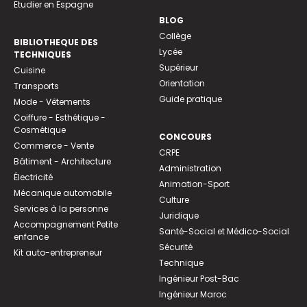
Etudier en Espagne
BLOG
Collège
BIBLIOTHEQUE DES
Lycée
TECHNIQUES
Supérieur
Cuisine
Orientation
Transports
Guide pratique
Mode - Vêtements
Coiffure - Esthétique -
Cosmétique
CONCOURS
Commerce - Vente
CRPE
Bâtiment - Architecture
Administration
Électricité
Animation-Sport
Mécanique automobile
Culture
Services à la personne
Juridique
Accompagnement Petite
Santé-Social et Médico-Social
enfance
Sécurité
Kit auto-entrepreneur
Technique
Ingénieur Post-Bac
Ingénieur Maroc