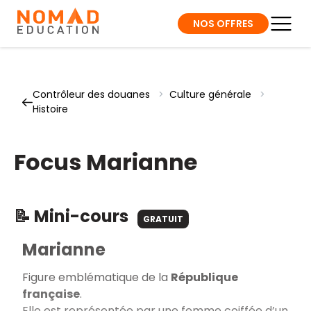
NOS OFFRES
Contrôleur des douanes
>
Culture générale
>
Histoire
Focus Marianne
📝 Mini-cours
GRATUIT
Marianne
Figure emblématique de la
République
française
.
Elle est représentée par une femme coiffée d’un