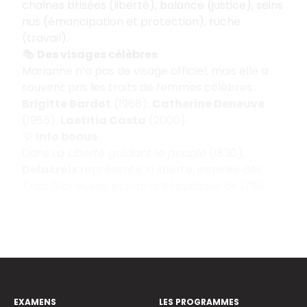
chaînes brisées (liberté), balance (justice), seins
nus (émancipation et protection), ruche
(travail).
🎭
Des visages célèbres
Marianne n’a pas de visage officiel, mais elle a
souvent pris les traits de femmes célèbres :
Brigitte Bardot
(1968),
Catherine Deneuve
(1985),
Laetitia Casta
(2000).
💡
Info bonus
Dans
La Liberté guidant le peuple
(1830),
Delacroix
représente la liberté, inspirée des
Trois Glorieuses, et non la République de 1789.
EXAMENS
LES PROGRAMMES