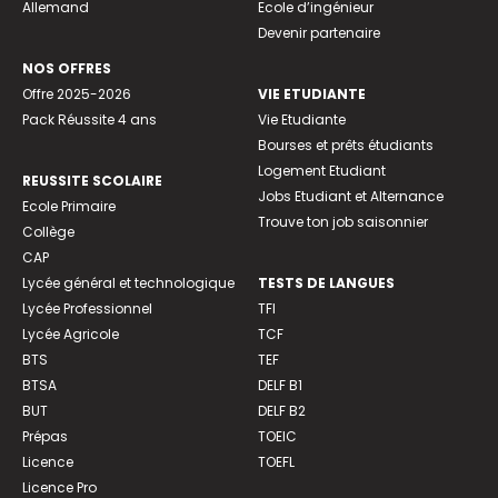
Allemand
Ecole d’ingénieur
Devenir partenaire
NOS OFFRES
Offre 2025-2026
VIE ETUDIANTE
Pack Réussite 4 ans
Vie Etudiante
Bourses et prêts étudiants
Logement Etudiant
REUSSITE SCOLAIRE
Jobs Etudiant et Alternance
Ecole Primaire
Trouve ton job saisonnier
Collège
CAP
Lycée général et technologique
TESTS DE LANGUES
Lycée Professionnel
TFI
Lycée Agricole
TCF
BTS
TEF
BTSA
DELF B1
BUT
DELF B2
Prépas
TOEIC
Licence
TOEFL
Licence Pro