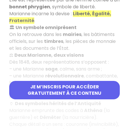
bonnet phrygien
, symbole de liberté.
Marianne incarne la devise :
Liberté, Égalité,
Fraternité
.
🏛️
Un symbole omniprésent
On la retrouve dans les
mairies
, les bâtiments
officiels, sur les
timbres
, les pièces de monnaie
et les documents de l’État.
⚖️
Deux Marianne, deux visions
Dès 1848, deux représentations s’opposent :
– une Marianne
sage
, calme, sans arme ;
– une Marianne
révolutionnaire
, combattante,
bonnet phrygien et poitrine découverte.
JE M’INSCRIS POUR ACCÉDER
Sous la
Troisième République
, la version
GRATUITEMENT À CE CONTENU
révolutionnaire s’impose.
🏺
Des symboles hérités de l’Antiquité
Marianne emprunte des codes à
Athéna
(la
guerrière) et
Déméter
(la nourricière).
Chaque détail a un sens : couronne (invincibilité),