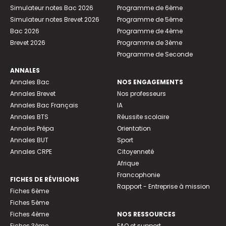
Simulateur notes Bac 2026
Programme de 6ème
Simulateur notes Brevet 2026
Programme de 5ème
Bac 2026
Programme de 4ème
Brevet 2026
Programme de 3ème
Programme de Seconde
ANNALES
Annales Bac
NOS ENGAGEMENTS
Annales Brevet
Nos professeurs
Annales Bac Français
IA
Annales BTS
Réussite scolaire
Annales Prépa
Orientation
Annales BUT
Sport
Annales CRPE
Citoyenneté
Afrique
Francophonie
FICHES DE RÉVISIONS
Rapport - Entreprise à mission
Fiches 6ème
Fiches 5ème
Fiches 4ème
NOS RESSOURCES
Fiches 3ème
FAQ et support