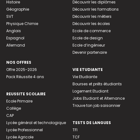
Histoire
Découvrir les diplômes
Géographie
Découvrir les formations
SVT
Découvrir les métiers
Physique Chimie
Découvrir les écoles
Anglais
Ecole de commerce
Espagnol
Ecole de design
Allemand
Ecole d’ingénieur
Devenir partenaire
NOS OFFRES
Offre 2025-2026
VIE ETUDIANTE
Pack Réussite 4 ans
Vie Etudiante
Bourses et prêts étudiants
Logement Etudiant
REUSSITE SCOLAIRE
Jobs Etudiant et Alternance
Ecole Primaire
Trouve ton job saisonnier
Collège
CAP
Lycée général et technologique
TESTS DE LANGUES
Lycée Professionnel
TFI
Lycée Agricole
TCF