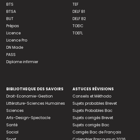
BTS
TEF
BTSA
DELF B1
BUT
DELF B2
Prépas
TOEIC
Licence
TOEFL
Licence Pro
DN Made
PASS
Diplome infirmier
BIBLIOTHEQUE DES SAVOIRS
ASTUCES RÉVISIONS
Droit-Economie-Gestion
Conseils et Méthodo
Littérature-Sciences Humaines
Sujets probables Brevet
Sciences
Sujets Probables Bac
Arts-Design-Spectacle
Sujets corrigés Brevet
Santé
Sujets corrigés Bac
Social
Corrigés Bac de Français
Sport
Calendrier Parcoursup 2026