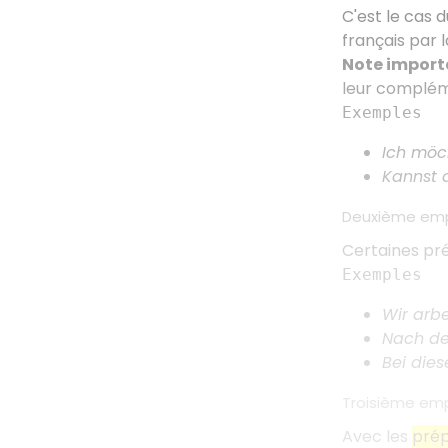
C'est le cas 
français par 
Note import
leur complé
Exemples
Ich möch
Kannst d
Deuxième emplo
Certaines pré
Exemples
Wir arbe
Nach dem
Bei dies
Troisième empl
Avec les
prép