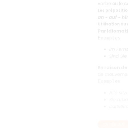
verbe ou le con
Les prépositi
an - auf - hi
Utilisation du
Par idiomat
Exemples
Im Ferns
Sind Sie
En raison d
de mouvement
Exemples
Alle sit
Sie arbe
Dunkelr
EN RÉSUMÉ