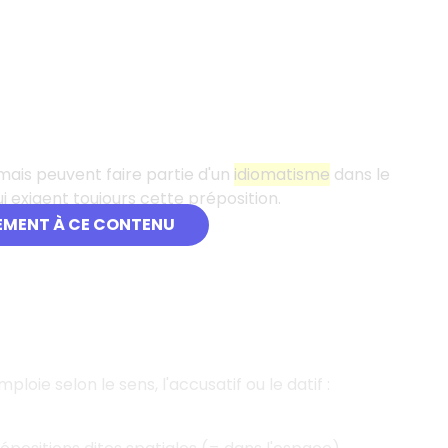
mais peuvent faire partie d'un
idiomatisme
dans le
i exigent toujours cette préposition.
EMENT À CE CONTENU
ploie selon le sens, l'accusatif ou le datif :