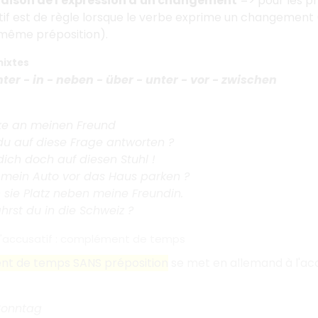
 raison de l'expression d'un changement
=> pour les pr
tif est de règle lorsque le verbe exprime un changement 
 même préposition).
mixtes
nter - in - neben - über - unter - vor - zwischen
ke an meinen Freund
du auf diese Frage antworten ?
dich doch auf diesen Stuhl !
h mein Auto vor das Haus parken ?
sie Platz neben meine Freundin.
rst du in die Schweiz ?
l'accusatif : complément de temps
t de temps SANS préposition
se met en allemand à l'acc
 Sonntag