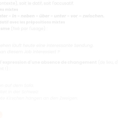
texte), soit le datif, soit l'accusatif.
ons mixtes
nter - in - neben - über - unter - vor – zwischen.
 datif avec les prépositions mixtes
isme
(fixé par l'usage) :
ehen läuft heute eine interessante Sendung.
 an diesem Job interessiert ?
e l'expression d'une absence de changement
(de lieu, 
 !) :
zen auf dem Sofa.
itet in der Schweiz.
ote Kirschen hängen an den Zweigen.