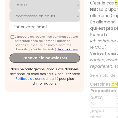
C'est le cas
d
NB :
La plupar
allemand (ra
En allemand, 
qui est plac
Exemple
J'accepte de recevoir les communications
Ich schreibe
personnalisées de Nomad Education,
basées sur le suivi de mes ouvertures
le COD).
d'emails (à l’aide de pixels).
En savoir plus
Verbes transit
Recevoir la newsletter
kaufen, essen
reparieren, s
Nous ne partagerons jamais vos données
personnelles avec des tiers. Consultez notre
2e emploi de l
Politique de confidentialité
pour plus
Certaines
pré
d’informations.
Préposition
durch
für
gegen
ohne