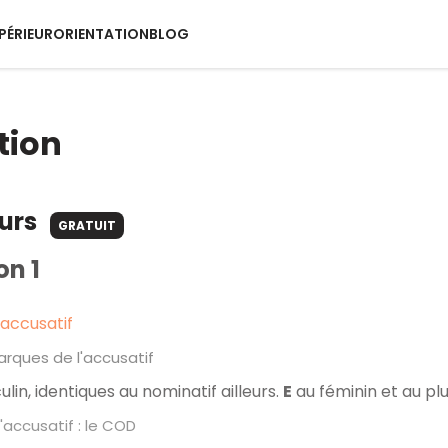
PÉRIEUR
ORIENTATION
BLOG
tion
ours
GRATUIT
on 1
'accusatif
rques de l'accusatif
in, identiques au nominatif ailleurs.
E
au féminin et au plu
l'accusatif : le COD