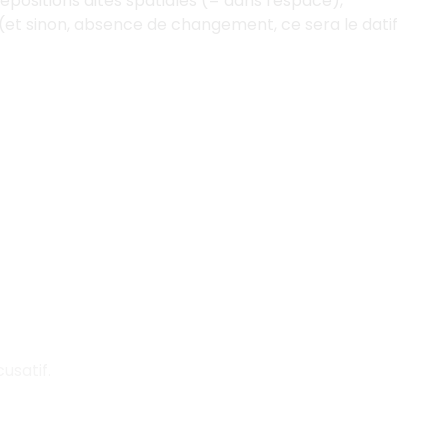
épositions dites spatiales (= dans l'espace),
(et sinon, absence de changement, ce sera le datif
usatif.