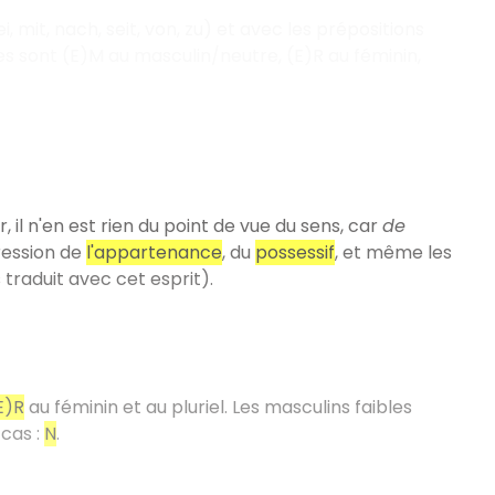
, mit, nach, seit, von, zu) et avec les prépositions
 sont (E)M au masculin/neutre, (E)R au féminin,
il n'en est rien du point de vue du sens, car
de
pression de
l'appartenance
, du
possessif
, et même les
 traduit avec cet esprit).
E)R
au féminin et au pluriel. Les masculins faibles
cas :
N
.