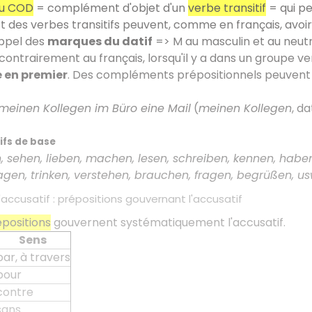
u COD
= complément d'objet d'un
verbe transitif
= qui pe
t des verbes transitifs peuvent, comme en français, avoi
ppel des
marques du datif
=> M au masculin et au neutre,
contrairement au français, lorsqu'il y a dans un groupe v
é en premier
. Des compléments prépositionnels peuvent 
 meinen Kollegen im Büro eine Mail
(
meinen Kollegen
, da
ifs de base
, sehen, lieben, machen, lesen, schreiben, kennen, haben
agen, trinken, verstehen, brauchen, fragen, begrüßen, us
'accusatif : prépositions gouvernant l'accusatif
positions
gouvernent systématiquement l'accusatif.
Sens
par, à travers
pour
contre
sans