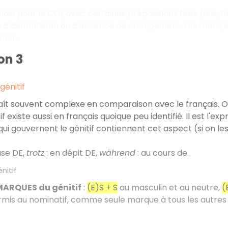
loie pour le COI, avec certaines prépositions fixes (aus, bei
s d'idiomatisme ou d'absence de changement. Les marques
uriel.
on 3
génitif
ît souvent complexe en comparaison avec le français. Or, 
tif existe aussi en français quoique peu identifié. Il est l'ex
qui gouvernent le génitif contiennent cet aspect (si on les
use DE,
trotz
: en dépit DE,
während
: au cours de.
nitif
MARQUES du génitif
:
(E)S + S
au masculin et au neutre,
(
mis au nominatif, comme seule marque à tous les autres 