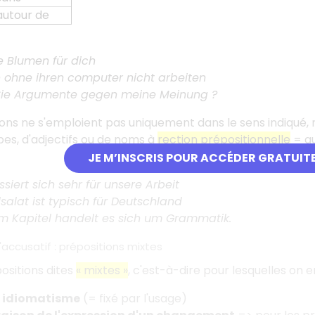
autour de
e Blumen für dich
n ohne ihren computer nicht arbeiten
ie Argumente gegen meine Meinung ?
ons ne s'emploient pas uniquement dans le sens indiqué, 
es, d'adjectifs ou de noms à
rection prépositionnelle
= qu
JE M’INSCRIS POUR ACCÉDER GRATUIT
essiert sich sehr für unsere Arbeit
lsalat ist typisch für Deutschland
em Kapitel handelt es sich um Grammatik.
'accusatif : prépositions mixtes
ositions dites
« mixtes »
, c'est-à-dire pour lesquelles on em
r idiomatisme
(= fixé par l'usage)