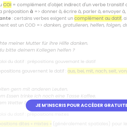
du
COI
= complément d'objet indirect d'un verbe transitif ou 
la préposition
à
=> donner à, écrire à, parler à, envoyer à,
ante
: certains verbes exigent un
complément au datif
, 
ment est un COD =>
danken, gratulieren, helfen, folgen, 
te meiner Mutter für ihre Hilfe danken.
u bitte deinem Kollegen helfen ?
i du datif : prépositions gouvernant le datif
positions gouvernent le datif :
aus, bei, mit, nach, seit, von
iten gern mit anderen Leuten.
 Essen trinke ich noch eine Tasse Kaffee.
em Wetter bleiben wir lieber zu Hause.
JE M’INSCRIS POUR ACCÉDER GRATUIT
oi du datif : prépositions mixtes
ositions dites « mixtes »
(généralement spatiales) pour les