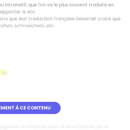
intransitif, que l'on va le plus souvent traduire en
 apporter à, etc.
alors que leur traduction française laisserait croire que
drohen, schmeicheln, etc.
, zu
.
EMENT À CE CONTENU
quelles on emploie, selon le sens (donné par le