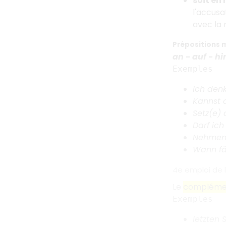
soit en
l'accusa
avec la
Prépositions 
an - auf - hi
Exemples
Ich den
Kannst 
Setz(e) 
Darf ic
Nehmen 
Wann fäh
4e emploi de 
Le
complémen
Exemples
letzten