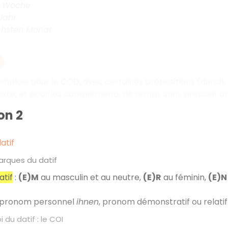
e Woche
Jahr
hsten Monat
'emploie pour le COD, avec certaines prépositions (durch, 
exte, et pour les compléments de temps sans préposition
on 2
atif
rques du datif
atif
:
(E)M
au masculin et au neutre,
(E)R
au féminin,
(E)N
 pronom personnel
ihnen
, pronom démonstratif ou relati
 du datif : le COI