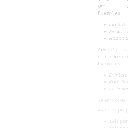
um
Exemples
Ich hab
Sie kan
Haben S
Ces prépositi
cadre de verb
Exemples
Er inter
Kartoffe
In dies
3e emploi de l
Avec les prép
soit pa