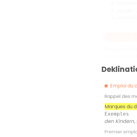
nächst
voriges 
übernäc
EN RÉSUMÉ
L'accusatif s
selon le cont
Deklinati
Emploi du d
Rappel des ma
Marques du d
Exemples
den Kindern
,
Premier emploi