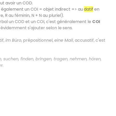
ut avoir un COD.
r également un COI = objet indirect => au
datif
en
 R au féminin, N + N au pluriel).
erbal un COD et un COI, c'est généralement le
COI
évidemment s'ajouter selon le sens.
tif,
im Büro
, prépositionnel,
eine Mail
, accusatif, c'est
, suchen, finden, bringen, tragen, nehmen, hören,
w.