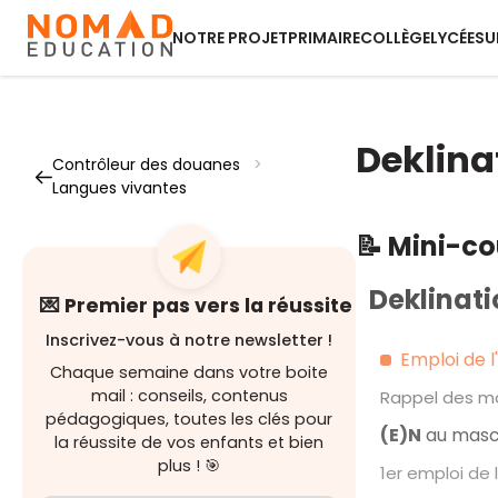
NOTRE PROJET
PRIMAIRE
COLLÈGE
LYCÉE
SU
Deklina
Contrôleur des douanes
>
Langues vivantes
📝 Mini-c
Deklinati
💌 Premier pas vers la réussite
Inscrivez-vous à notre newsletter !
Emploi de l
Chaque semaine dans votre boite
mail : conseils, contenus
Rappel des ma
pédagogiques, toutes les clés pour
(E)N
au mascul
la réussite de vos enfants et bien
plus ! 🎯
1er emploi de 