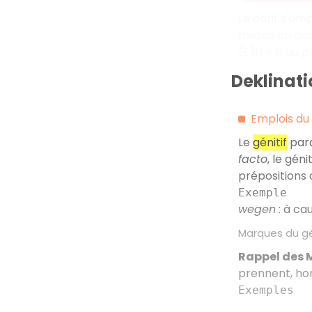
Le datif s'emp
mixtes en ca
(E)N + N au pl
Deklinati
Emplois du 
Le
génitif
para
facto
, le géni
prépositions 
Exemple
wegen
: à ca
Marques du gé
Rappel des 
prennent, hor
Exemples