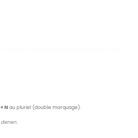
für, gegen, ohne, um), avec les prépositions mixtes
.
 + N
au pluriel (double marquage).
f
denen
.