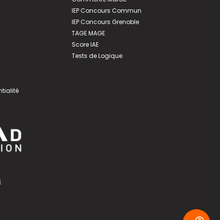
IEP Concours Commun
IEP Concours Grenoble
TAGE MAGE
Score IAE
Tests de Logique
tialité
s