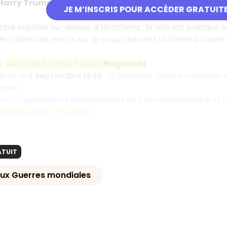
Harry Truman
choisit alors l’arme nucléaire pour forcer l
JE M’INSCRIS POUR ACCÉDER GRATUIT
ombe explose au-dessus d’Hiroshima : la ville est presque 
de milliers de morts sur le coup, puis des victimes à caus
ne
seconde bombe frappe
Nagasaki
.
tule le
2 septembre 1945
: la Seconde Guerre mondiale e
nces
èle la
puissance destructrice de l’arme nucléaire
et f
ys
possèdent la bombe
.
ATUIT
eux Guerres mondiales