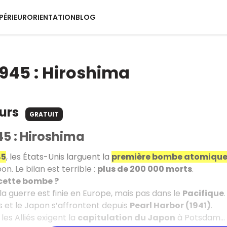
PÉRIEUR
ORIENTATION
BLOG
1945 : Hiroshima
ours
GRATUIT
45 : Hiroshima
45
, les États-Unis larguent la
première bombe atomique d
on. Le bilan est terrible :
plus de 200 000 morts
.
cette bombe ?
 la guerre est finie en Europe, mais pas dans le
Pacifique
.
s et le Japon s’affrontent depuis
Pearl Harbor (1941)
.
, les Alliés exigent la
capitulation du Japon
à Potsdam… 