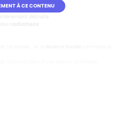
a fin de la guerre.
EMENT À CE CONTENU
entièrement détruite.
e des
radiations
.
st terminée… et la
Guerre froide
commence.
ait naître la peur d’une guerre atomique.