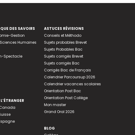
EQUE DES SAVOIRS
ASTUCES RÉVISIONS
nomie-Gestion
Conseils et Méthodo
e-Sciences Humaines
Sujets probables Brevet
Sujets Probables Bac
n-Spectacle
Sujets corrigés Brevet
Sujets corrigés Bac
Corrigés Bac de Français
Calendrier Parcoursup 2026
Calendrier vacances scolaires
Orientation Post Bac
Orientation Post Collège
 L’ÉTRANGER
Mon master
u Canada
Grand Oral 2026
Suisse
 Espagne
BLOG