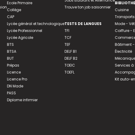
Jobs Etudiant et Alternance
Ecole Primaire
BIBLIOTH
sion
Trouve ton job saisonnier
Collège
Cuisine
CAP
Transports
Lycée général et technologique
TESTS DE LANGUES
Mode - Vê
Lycée Professionnel
TFI
Coiffure -
Lycée Agricole
TCF
Commerce 
BTS
TEF
Bâtiment -
BTSA
DELF B1
Électricité
BUT
DELF B2
Mécanique
Prépas
TOEIC
Services à
Licence
TOEFL
Accompagn
Licence Pro
Kit auto-e
DN Made
PASS
Diplome infirmier