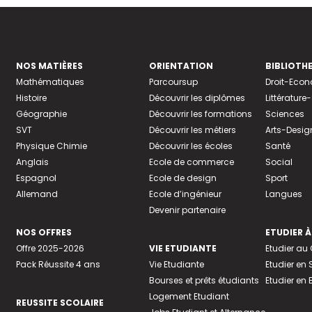
NOS MATIÈRES
ORIENTATION
BIBLIOTH
Mathématiques
Parcoursup
Droit-Eco
Histoire
Découvrir les diplômes
Littératur
Géographie
Découvrir les formations
Sciences
SVT
Découvrir les métiers
Arts-Desig
Physique Chimie
Découvrir les écoles
Santé
Anglais
Ecole de commerce
Social
Espagnol
Ecole de design
Sport
Allemand
Ecole d’ingénieur
Langues
Devenir partenaire
NOS OFFRES
ETUDIER À
Offre 2025-2026
VIE ETUDIANTE
Etudier a
Pack Réussite 4 ans
Vie Etudiante
Etudier en 
Bourses et prêts étudiants
Etudier en
Logement Etudiant
REUSSITE SCOLAIRE