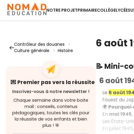
NOTRE PROJET
PRIMAIRE
COLLÈGE
LYCÉE
SU
6 août 
Contrôleur des douanes
>
Culture générale
>
Histoire
📝 Mini-c
6 août 19
💌 Premier pas vers la réussite
Inscrivez-vous à notre newsletter !
Le
6 août 19
l’ouest du Jap
Chaque semaine dans votre boite
🌍
Pourquoi 
mail : conseils, contenus
pédagogiques, toutes les clés pour
En
mai 1945
,
la réussite de vos enfants et bien
Les États-Uni
plus ! 🎯
En juillet 1945