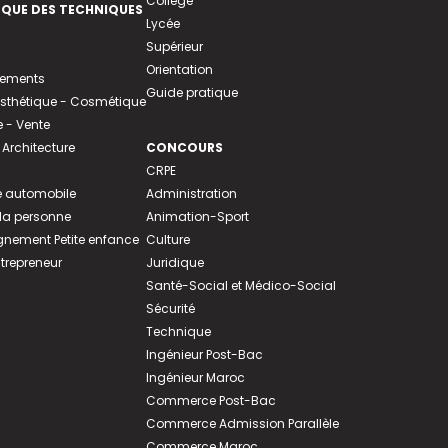
Collège
EQUE DES TECHNIQUES
Lycée
Supérieur
Orientation
tements
Guide pratique
 Esthétique - Cosmétique
- Vente
 Architecture
CONCOURS
CRPE
 automobile
Administration
 la personne
Animation-Sport
ement Petite enfance
Culture
ntrepreneur
Juridique
Santé-Social et Médico-Social
Sécurité
Technique
Ingénieur Post-Bac
Ingénieur Maroc
Commerce Post-Bac
Commerce Admission Parallèle
Commerce Maroc