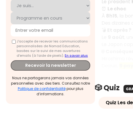
Le président
⏰
Le choc
À
8h15
, la b
Des dizaines 
💣
Et après ?
Le
9 août
, u
J'accepte de recevoir les communications
Le Japon capi
personnalisées de Nomad Education,
🌐
Conséque
basées sur le suivi de mes ouvertures
d'emails (à l’aide de pixels).
En savoir plus
Hiroshima rév
Depuis,
9 pa
Recevoir la newsletter
Nous ne partagerons jamais vos données
personnelles avec des tiers. Consultez notre
🎲 Quiz
Politique de confidentialité
pour plus
GR
d’informations.
Quiz Les d