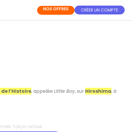
NOS OFFRES
CRÉER UN COMPTE
e l’Histoire
, appelée
Little Boy
, sur
Hiroshima
, à
mais Tokyo refuse.