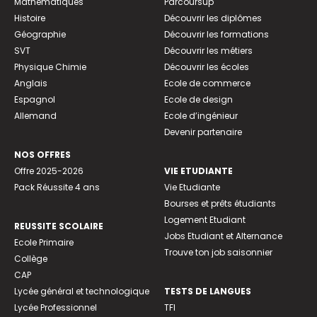
Mathématiques
Parcoursup
Histoire
Découvrir les diplômes
Géographie
Découvrir les formations
SVT
Découvrir les métiers
Physique Chimie
Découvrir les écoles
Anglais
Ecole de commerce
Espagnol
Ecole de design
Allemand
Ecole d’ingénieur
Devenir partenaire
NOS OFFRES
Offre 2025-2026
VIE ETUDIANTE
Pack Réussite 4 ans
Vie Etudiante
Bourses et prêts étudiants
Logement Etudiant
REUSSITE SCOLAIRE
Jobs Etudiant et Alternance
Ecole Primaire
Trouve ton job saisonnier
Collège
CAP
Lycée général et technologique
TESTS DE LANGUES
Lycée Professionnel
TFI