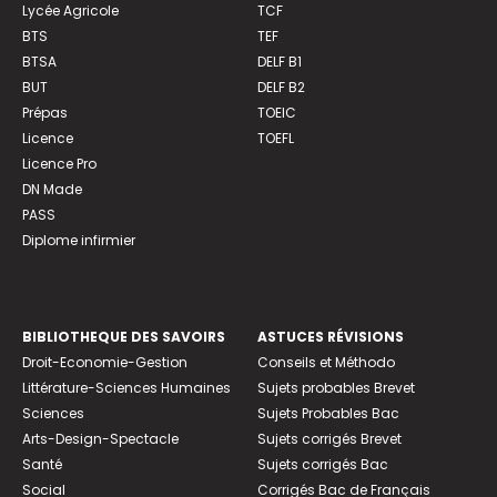
Lycée Agricole
TCF
BTS
TEF
BTSA
DELF B1
BUT
DELF B2
Prépas
TOEIC
Licence
TOEFL
Licence Pro
DN Made
PASS
Diplome infirmier
BIBLIOTHEQUE DES SAVOIRS
ASTUCES RÉVISIONS
Droit-Economie-Gestion
Conseils et Méthodo
Littérature-Sciences Humaines
Sujets probables Brevet
Sciences
Sujets Probables Bac
Arts-Design-Spectacle
Sujets corrigés Brevet
Santé
Sujets corrigés Bac
Social
Corrigés Bac de Français