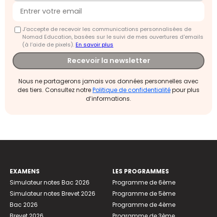
J'accepte de recevoir les communications personnalisées de
Nomad Education, basées sur le suivi de mes ouvertures d'emails
(à l’aide de pixels).
En savoir plus
Recevoir la newsletter
Nous ne partagerons jamais vos données personnelles avec
des tiers. Consultez notre
Politique de confidentialité
pour plus
d’informations.
EXAMENS
LES PROGRAMMES
Simulateur notes Bac 2026
Programme de 6ème
Simulateur notes Brevet 2026
Programme de 5ème
Bac 2026
Programme de 4ème
Brevet 2026
Programme de 3ème