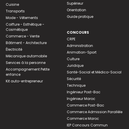
Supérieur
Cuisine
Orientation
Transports
Guide pratique
Mode - Vêtements
Coiffure - Esthétique -
Cosmétique
CONCOURS
Commerce - Vente
CRPE
Bâtiment - Architecture
Administration
Électricité
Animation-Sport
Mécanique automobile
Culture
Services à la personne
Juridique
Accompagnement Petite
Santé-Social et Médico-Social
enfance
Sécurité
Kit auto-entrepreneur
Technique
Ingénieur Post-Bac
Ingénieur Maroc
Commerce Post-Bac
Commerce Admission Parallèle
Commerce Maroc
IEP Concours Commun