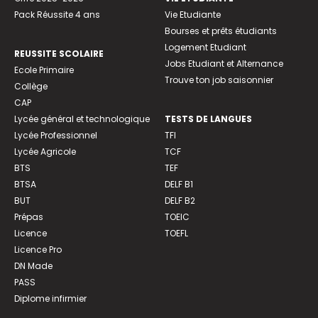
Pack Réussite 4 ans
Vie Etudiante
Bourses et prêts étudiants
Logement Etudiant
REUSSITE SCOLAIRE
Jobs Etudiant et Alternance
Ecole Primaire
Trouve ton job saisonnier
Collège
CAP
Lycée général et technologique
TESTS DE LANGUES
Lycée Professionnel
TFI
Lycée Agricole
TCF
BTS
TEF
BTSA
DELF B1
BUT
DELF B2
Prépas
TOEIC
Licence
TOEFL
Licence Pro
DN Made
PASS
Diplome infirmier