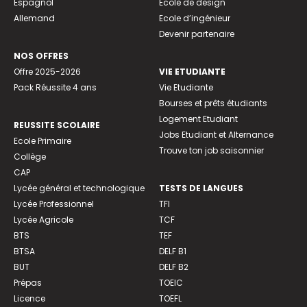
Espagnol
Ecole de design
Allemand
Ecole d’ingénieur
Devenir partenaire
NOS OFFRES
Offre 2025-2026
VIE ETUDIANTE
Pack Réussite 4 ans
Vie Etudiante
Bourses et prêts étudiants
Logement Etudiant
REUSSITE SCOLAIRE
Jobs Etudiant et Alternance
Ecole Primaire
Trouve ton job saisonnier
Collège
CAP
Lycée général et technologique
TESTS DE LANGUES
Lycée Professionnel
TFI
Lycée Agricole
TCF
BTS
TEF
BTSA
DELF B1
BUT
DELF B2
Prépas
TOEIC
Licence
TOEFL