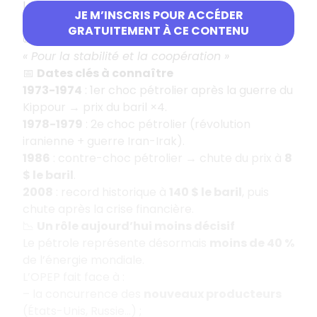
Les grands pays producteurs s’unissent pour
JE M’INSCRIS POUR ACCÉDER
reprendre le contrôle
de leurs ressources.
GRATUITEMENT À CE CONTENU
📜
La devise
« Pour la stabilité et la coopération »
📅
Dates clés à connaître
1973-1974
: 1er choc pétrolier après la guerre du
Kippour → prix du baril ×4.
1978-1979
: 2e choc pétrolier (révolution
iranienne + guerre Iran-Irak).
1986
: contre-choc pétrolier → chute du prix à
8
$ le baril
.
2008
: record historique à
140 $ le baril
, puis
chute après la crise financière.
📉
Un rôle aujourd’hui moins décisif
Le pétrole représente désormais
moins de 40 %
de l’énergie mondiale.
L’OPEP fait face à :
– la concurrence des
nouveaux producteurs
(États-Unis, Russie…) ;