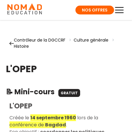
NOS OFFRES
Contrôleur de la DGCCRF
>
Culture générale
>
Histoire
L'OPEP
📝 Mini-cours
GRATUIT
L'OPEP
Créée le
14 septembre 1960
lors de la
conférence de
Bagdad
.
Son objectif :
coordonner les politiques