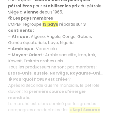
pétrolières
pour
stabiliser les prix
du pétrole.
Siège à
Vienne
depuis 1965.
🌍
Les pays membres
L’OPEP regroupe
13 pays
répartis sur
3
continents
:
–
Afrique
: Algérie, Angola, Congo, Gabon,
Guinée équatoriale, Libye, Nigeria
–
Amérique
: Venezuela
–
Moyen-Orient
: Arabie saoudite, Iran, Irak,
Koweït, Émirats arabes unis
Tous les producteurs ne sont pas membres :
États-Unis, Russie, Norvège, Royaume-Uni…
🧠
Pourquoi l’OPEP est créée ?
Après la Seconde Guerre mondiale, le pétrole
devient la
première source d’énergie
mondiale
.
Le marché est alors dominé par les grandes
compagnies occidentales : les
« Sept Sœurs »
.