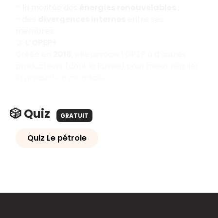
– la montée des
énergies renouvelables
;
– des
divergences internes
entre ses
membres.
🤝
L’OPEP+
Créée en
2016
, elle associe l’OPEP à d’autres
producteurs (dont la Russie) pour mieux réguler
la production mondiale.
🎲 Quiz
GRATUIT
Quiz Le pétrole