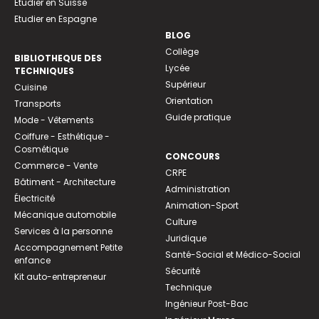
Etudier en Suisse
Etudier en Espagne
BLOG
Collège
BIBLIOTHEQUE DES
Lycée
TECHNIQUES
Supérieur
Cuisine
Orientation
Transports
Guide pratique
Mode - Vêtements
Coiffure - Esthétique -
Cosmétique
CONCOURS
Commerce - Vente
CRPE
Bâtiment - Architecture
Administration
Électricité
Animation-Sport
Mécanique automobile
Culture
Services à la personne
Juridique
Accompagnement Petite
Santé-Social et Médico-Social
enfance
Sécurité
Kit auto-entrepreneur
Technique
Ingénieur Post-Bac