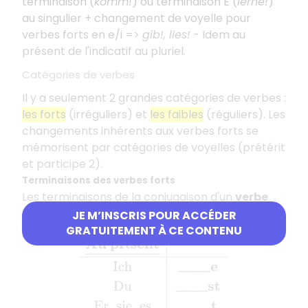
terminaison (
komm!
) ou terminaison E (
lerne!
)
au singulier + changement de voyelle pour
verbes forts en e/i =>
gib!, lies!
- Idem au
présent de l'indicatif au pluriel.
Catégories de verbes
Il y a seulement 2 grandes catégories de verbes :
les forts
(irréguliers) et
les faibles
(réguliers). Les
changements inhérents aux verbes forts se
mémorisent par catégories de voyelles (prétérit
et participe 2).
Terminaisons des verbes forts
Les terminaisons de la conjugaison d'un
verbe
fort
(à part de rares exceptions) :
JE M’INSCRIS POUR ACCÉDER
GRATUITEMENT À CE CONTENU
Au présent
_
Ich
____e
Du
____st
Er, sie, 
é