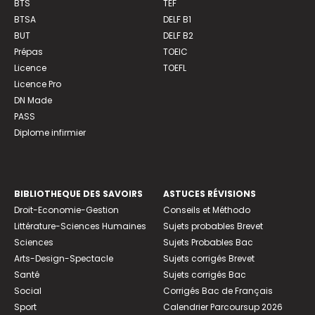
BTS
TEF
BTSA
DELF B1
BUT
DELF B2
Prépas
TOEIC
Licence
TOEFL
Licence Pro
DN Made
PASS
Diplome infirmier
BIBLIOTHEQUE DES SAVOIRS
ASTUCES RÉVISIONS
Droit-Economie-Gestion
Conseils et Méthodo
Littérature-Sciences Humaines
Sujets probables Brevet
Sciences
Sujets Probables Bac
Arts-Design-Spectacle
Sujets corrigés Brevet
Santé
Sujets corrigés Bac
Social
Corrigés Bac de Français
Sport
Calendrier Parcoursup 2026