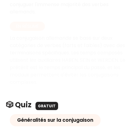
conjuguer l'immense majorité des verbes
allemands.
EN RÉSUMÉ
La conjugaison allemande se base sur deux
catégories de verbes (forts et faibles) avec des
terminaisons spécifiques. Les temps composés
utilisent les auxiliaires HABEN, SEIN et WERDEN. Le
prétérit est le temps principal du passé, et les
modaux permettent d'éviter les conjugaisons
complexes.
🎲 Quiz
GRATUIT
Généralités sur la conjugaison