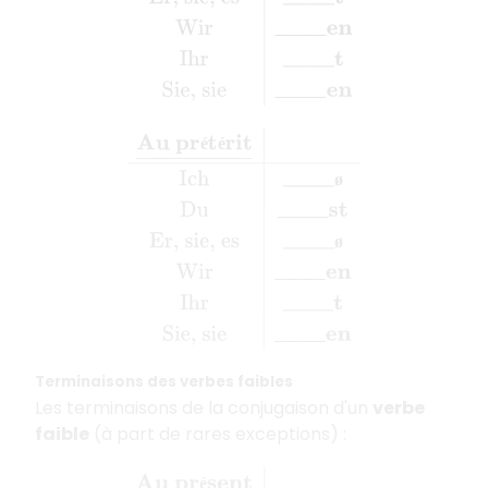
Au prétérit
_
Ich
____ø
Du
____st
Er, sie, 
é
é
ø
ø
Terminaisons des verbes faibles
Les terminaisons de la conjugaison d'un
verbe
faible
(à part de rares exceptions) :
Au présent
_
Ich
____e
Du
____st
Er, sie, 
é