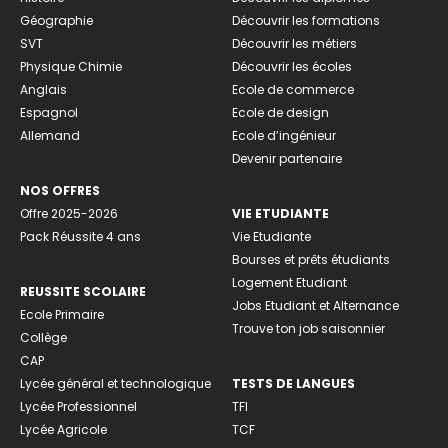
Géographie
Découvrir les formations
SVT
Découvrir les métiers
Physique Chimie
Découvrir les écoles
Anglais
Ecole de commerce
Espagnol
Ecole de design
Allemand
Ecole d’ingénieur
Devenir partenaire
NOS OFFRES
Offre 2025-2026
VIE ETUDIANTE
Pack Réussite 4 ans
Vie Etudiante
Bourses et prêts étudiants
Logement Etudiant
REUSSITE SCOLAIRE
Jobs Etudiant et Alternance
Ecole Primaire
Trouve ton job saisonnier
Collège
CAP
Lycée général et technologique
TESTS DE LANGUES
Lycée Professionnel
TFI
Lycée Agricole
TCF