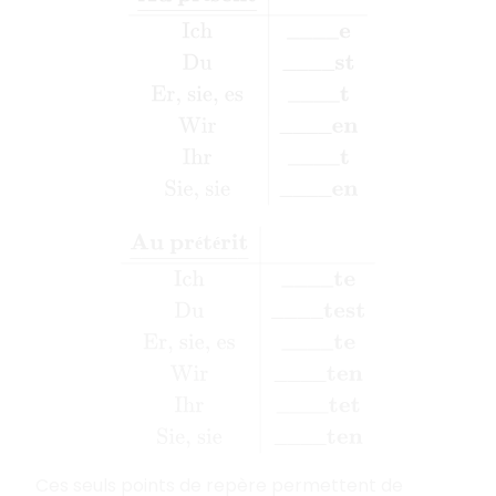
Au prétérit
_
Ich
____te
Du
____test
Er, sie
é
é
Ces seuls points de repère permettent de