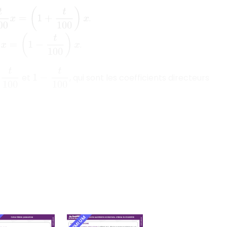
(
1
+
t
100
)
x
.
t
100
)
x
.
00
1
−
t
100
et
, qui sont les coefficients directeurs
PREMIUM