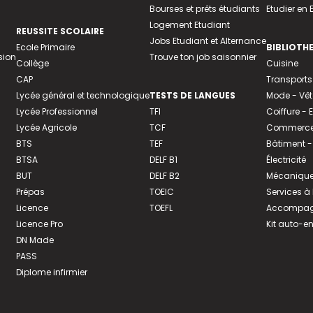
Bourses et prêts étudiants
Etudier en
Logement Etudiant
REUSSITE SCOLAIRE
Jobs Etudiant et Alternance
Ecole Primaire
BIBLIOTH
sion
Trouve ton job saisonnier
Collège
Cuisine
CAP
Transports
Lycée général et technologique
TESTS DE LANGUES
Mode - Vê
Lycée Professionnel
TFI
Coiffure -
Lycée Agricole
TCF
Commerce 
BTS
TEF
Bâtiment -
BTSA
DELF B1
Électricité
BUT
DELF B2
Mécanique
Prépas
TOEIC
Services à
Licence
TOEFL
Accompagn
Licence Pro
Kit auto-e
DN Made
PASS
Diplome infirmier