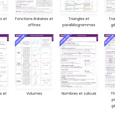
s et
Fonctions linéaires et
Triangles et
Tra
affines
parallélogrammes
gé
PREMIUM
PREMIUM
PREMIUM
s et
Volumes
Nombres et calculs
Th
p
g