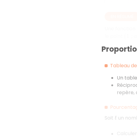
EN RÉSUMÉ
Une fonction 
le point
(
1
;
a
)
Proporti
Tableau de 
Un table
Réciproq
repère, 
Pourcentage
Soit
un nombr
t
Calcule