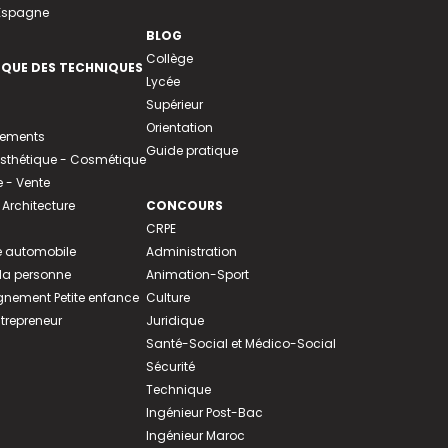
 Espagne
BLOG
Collège
EQUE DES TECHNIQUES
Lycée
Supérieur
Orientation
tements
Guide pratique
 Esthétique - Cosmétique
- Vente
 Architecture
CONCOURS
CRPE
 automobile
Administration
 la personne
Animation-Sport
ement Petite enfance
Culture
ntrepreneur
Juridique
Santé-Social et Médico-Social
Sécurité
Technique
Ingénieur Post-Bac
Ingénieur Maroc