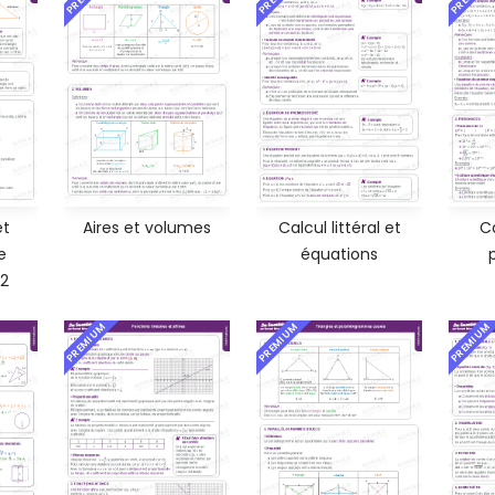
et
Aires et volumes
Calcul littéral et
Ca
e
équations
 2
PREMIUM
PREMIUM
PREMIUM