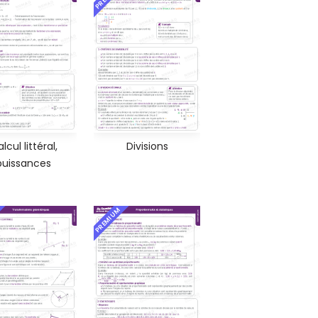
lcul littéral,
Divisions
puissances
PREMIUM