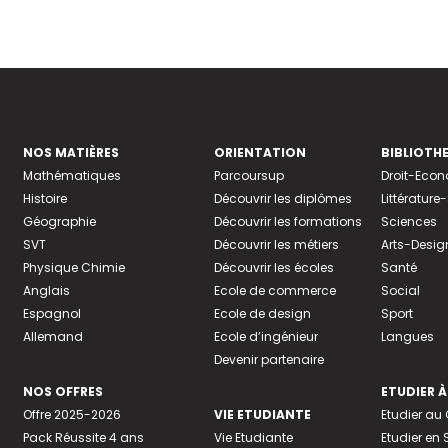
NOS MATIÈRES
ORIENTATION
BIBLIOTH
Mathématiques
Parcoursup
Droit-Eco
Histoire
Découvrir les diplômes
Littératur
Géographie
Découvrir les formations
Sciences
SVT
Découvrir les métiers
Arts-Desig
Physique Chimie
Découvrir les écoles
Santé
Anglais
Ecole de commerce
Social
Espagnol
Ecole de design
Sport
Allemand
Ecole d’ingénieur
Langues
Devenir partenaire
NOS OFFRES
ETUDIER À
Offre 2025-2026
VIE ETUDIANTE
Etudier a
Pack Réussite 4 ans
Vie Etudiante
Etudier en 