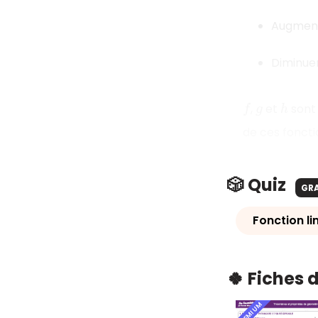
Augmen
Diminue
,
et
sont 
f
g
h
de ces fonctio
🎲 Quiz
GR
Fonction li
🍀 Fiches 
PREMIUM