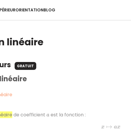
PÉRIEUR
ORIENTATION
BLOG
n linéaire
ours
GRATUIT
linéaire
néaire
néaire
de coefficient
est la fonction :
a
x
↦
a
x