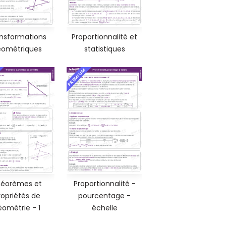
nsformations
Proportionnalité et
ométriques
statistiques
PREMIUM
éorèmes et
Proportionnalité -
ropriétés de
pourcentage -
éométrie - 1
échelle