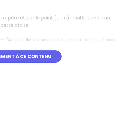
 repère et par le point
. Il suffit donc d'un
(
1
;
a
)
cette droite.
car elle passe par l'origine du repère et son
2
x
EMENT À CE CONTENU