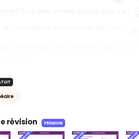
g
(
x
)
=
x
+
t
100
x
=
ter de
une valeur
revient à calculer
t
%
x
h
(
x
)
=
x
−
t
100
x
=
(
1
−
r de
une valeur
revient à calculer
t
%
x
t
100
1
+
t
1
des fonctions linéaires car
est fixé donc aussi
,
t
ns linéaires.
ATUIT
néaire
de révision
PREMIUM
PREMIUM
PREMIUM
PREMIUM