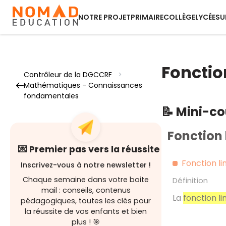
NOTRE PROJET
PRIMAIRE
COLLÈGE
LYCÉE
SU
Fonctio
Contrôleur de la DGCCRF
>
Mathématiques - Connaissances
fondamentales
📝 Mini-c
Fonction 
💌 Premier pas vers la réussite
Fonction li
Inscrivez-vous à notre newsletter !
Chaque semaine dans votre boite
Définition
mail : conseils, contenus
La
fonction li
pédagogiques, toutes les clés pour
la réussite de vos enfants et bien
plus ! 🎯