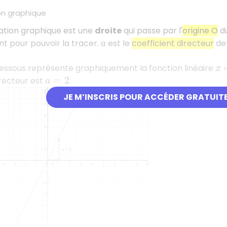
on graphique
ation graphique est une
droite
qui passe par l'
origine O
du
t pour pouvoir la tracer.
est le
coefficient directeur
de 
a
dessous représente graphiquement la fonction linéaire
x
↦
irecteur est
.
a
=
2
JE M’INSCRIS POUR ACCÉDER GRATUIT