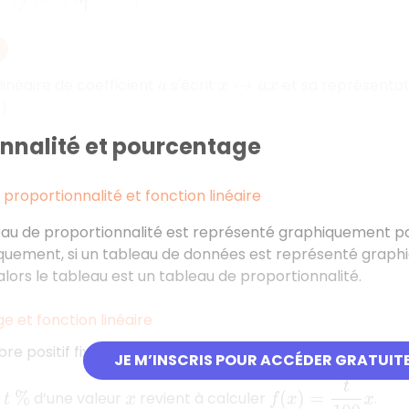
linéaire de coefficient
s'écrit
et sa représentati
a
x
↦
a
x
.
onnalité et pourcentage
proportionnalité et fonction linéaire
au de proportionnalité est représenté graphiquement par 
uement, si un tableau de données est représenté graphiq
alors le tableau est un tableau de proportionnalité.
 et fonction linéaire
e positif fixé.
JE M’INSCRIS POUR ACCÉDER GRATUIT
f
(
x
)
=
t
100
x
r
d’une valeur
revient à calculer
.
t
%
x