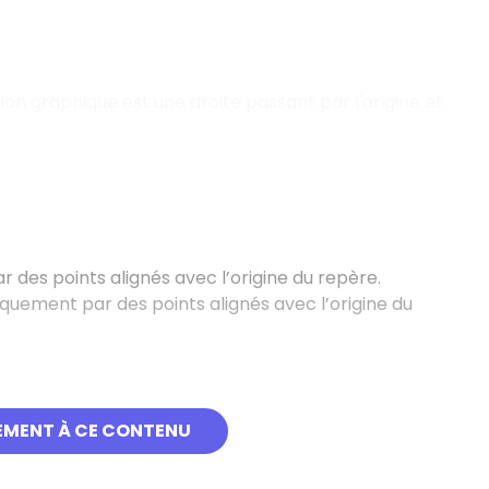
on graphique est une droite passant par l'origine et
des points alignés avec l’origine du repère.
uement par des points alignés avec l’origine du
EMENT À CE CONTENU