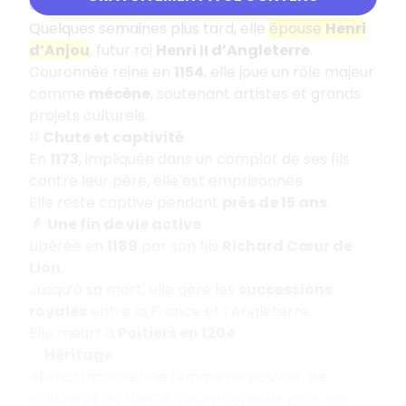
👑
Reine d’Angleterre
Quelques semaines plus tard, elle
épouse
Henri
d’Anjou
, futur roi
Henri II d’Angleterre
.
Couronnée reine en
1154
, elle joue un rôle majeur
comme
mécène
, soutenant artistes et grands
projets culturels.
⛓️
Chute et captivité
En
1173
, impliquée dans un complot de ses fils
contre leur père, elle est emprisonnée.
Elle reste captive pendant
près de 15 ans
.
👵
Une fin de vie active
Libérée en
1189
par son fils
Richard Cœur de
Lion
.
Jusqu’à sa mort, elle gère les
successions
royales
entre la France et l’Angleterre.
Elle meurt à
Poitiers en 1204
.
✨
Héritage
Aliénor incarne une femme de pouvoir, de
culture et de liberté, exceptionnelle pour son