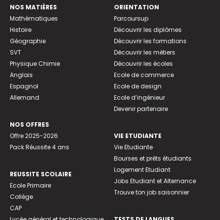
NOS MATIÈRES
ORIENTATION
Mathématiques
Parcoursup
Histoire
Découvrir les diplômes
Géographie
Découvrir les formations
SVT
Découvrir les métiers
Physique Chimie
Découvrir les écoles
Anglais
Ecole de commerce
Espagnol
Ecole de design
Allemand
Ecole d’ingénieur
Devenir partenaire
NOS OFFRES
Offre 2025-2026
VIE ETUDIANTE
Pack Réussite 4 ans
Vie Etudiante
Bourses et prêts étudiants
Logement Etudiant
REUSSITE SCOLAIRE
Jobs Etudiant et Alternance
Ecole Primaire
Trouve ton job saisonnier
Collège
CAP
Lycée général et technologique
TESTS DE LANGUES