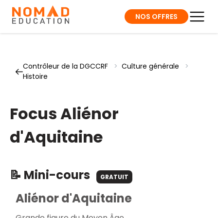
NOS OFFRES
Contrôleur de la DGCCRF
>
Culture générale
>
Histoire
Focus Aliénor
d'Aquitaine
📝 Mini-cours
GRATUIT
Aliénor d'Aquitaine
Grande figure du Moyen Âge.