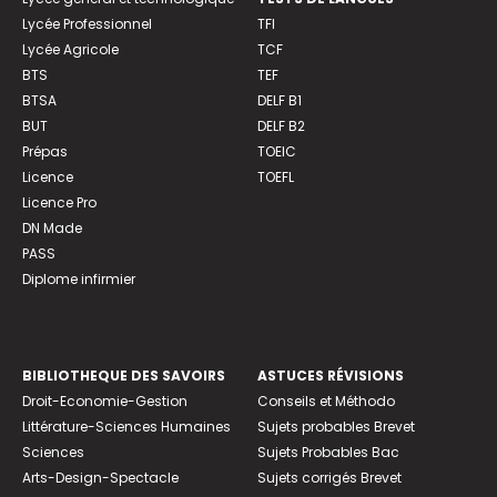
Lycée Professionnel
TFI
Lycée Agricole
TCF
BTS
TEF
BTSA
DELF B1
BUT
DELF B2
Prépas
TOEIC
Licence
TOEFL
Licence Pro
DN Made
PASS
Diplome infirmier
BIBLIOTHEQUE DES SAVOIRS
ASTUCES RÉVISIONS
Droit-Economie-Gestion
Conseils et Méthodo
Littérature-Sciences Humaines
Sujets probables Brevet
Sciences
Sujets Probables Bac
Arts-Design-Spectacle
Sujets corrigés Brevet