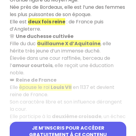
Née près de Bordeaux, elle est l’une des femmes
les plus puissantes de son époque.
Elle est
deux fois reine
: de France puis
d’Angleterre.
🌸
Une duchesse cultivée
Fille du duc
Guillaume X d’Aquitaine
, elle
hérite très jeune d’un immense duché.
Élevée dans une cour raffinée, berceau de
l’
amour courtois
, elle reçoit une éducation
noble.
👑
Reine de France
Elle
épouse le roi
Louis VII
en 1137 et devient
reine de France.
Son caractère libre et son influence dérangent
la cour.
Elle participe à la
deuxième croisade
, un échec
qui fragilise le couple ⚔️.
JE M’INSCRIS POUR ACCÉDER
Le mariage est annulé en
1152
.
GRATUITEMENT À CE CONTENU