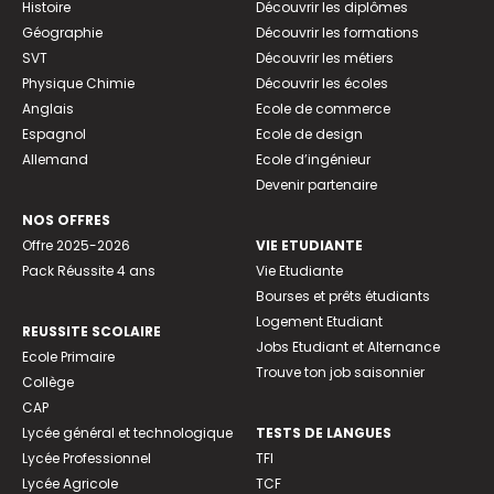
Histoire
Découvrir les diplômes
Géographie
Découvrir les formations
SVT
Découvrir les métiers
Physique Chimie
Découvrir les écoles
Anglais
Ecole de commerce
Espagnol
Ecole de design
Allemand
Ecole d’ingénieur
Devenir partenaire
NOS OFFRES
Offre 2025-2026
VIE ETUDIANTE
Pack Réussite 4 ans
Vie Etudiante
Bourses et prêts étudiants
Logement Etudiant
REUSSITE SCOLAIRE
Jobs Etudiant et Alternance
Ecole Primaire
Trouve ton job saisonnier
Collège
CAP
Lycée général et technologique
TESTS DE LANGUES
Lycée Professionnel
TFI
Lycée Agricole
TCF