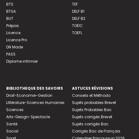
BTS
TEF
BTSA
DELF B1
BUT
DELF B2
Prépas
TOEIC
Licence
TOEFL
Licence Pro
DN Made
PASS
Diplome infirmier
BIBLIOTHEQUE DES SAVOIRS
ASTUCES RÉVISIONS
Droit-Economie-Gestion
Conseils et Méthodo
Littérature-Sciences Humaines
Sujets probables Brevet
Sciences
Sujets Probables Bac
Arts-Design-Spectacle
Sujets corrigés Brevet
Santé
Sujets corrigés Bac
Social
Corrigés Bac de Français
Sport
Calendrier Parcoursup 2026