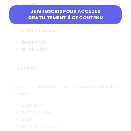
ensuite,
JE M’INSCRIS POUR ACCÉDER
enfin,
GRATUITEMENT À CE CONTENU
pour finir...
c. La surenchère :
de surcroît,
qui plus est...
Le but
Le but consiste à exprimer ce que l'on cherche à
atteindre :
pour que,
de façon que,
pour,
de manière que,