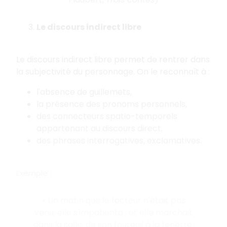
Le discours indirect libre
Le discours indirect libre permet de rentrer dans
la subjectivité du personnage. On le reconnaît à :
l'absence de guillemets,
la présence des pronoms personnels,
des connecteurs spatio-temporels
appartenant au discours direct,
des phrases interrogatives,
exclamatives.
Exemple :
« Un matin que le facteur n'était pas
venu, elle s'impatienta ; et elle marchait
dans la salle, de son fauteuil à la fenêtre.