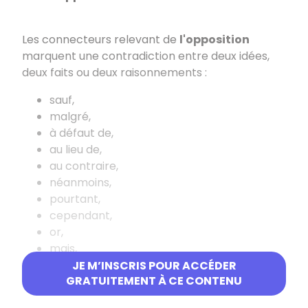
Les connecteurs relevant de
l'opposition
marquent une contradiction entre deux idées,
deux faits ou deux raisonnements :
sauf,
malgré,
à défaut de,
au lieu de,
au contraire,
néanmoins,
pourtant,
cependant,
or,
mais,
alors que,
JE M’INSCRIS POUR ACCÉDER
GRATUITEMENT À CE CONTENU
tandis que...