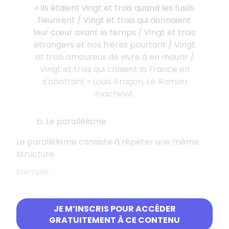
« Ils étaient vingt et trois quand les fusils
fleurirent / Vingt et trois qui donnaient
leur cœur avant le temps / Vingt et trois
étrangers et nos frères pourtant / Vingt
et trois amoureux de vivre à en mourir /
Vingt et trois qui criaient la France en
s'abattant » Louis Aragon,
Le Roman
inachevé
.
b. Le parallélisme
Le parallélisme consiste à répéter une même
structure.
Exemple :
« Guerre entre les couvents, guerre
JE M’INSCRIS POUR ACCÉDER
entre les provinces. » Victor Hugo,
Ruy
GRATUITEMENT À CE CONTENU
Blas
.