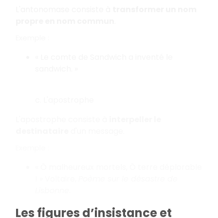
L'antonomase consiste à
transformer un nom
propre en nom commun
.
Exemple :
« Le comte de Sandwich a inventé le
sandwich. »
c. L'apostrophe
L'apostrophe consiste à
interpeller le
destinataire
d'un message.
Exemple :
« Ô malheureux mortels, Ô terre déplorable
! » Voltaire,
Poème sur le désastre de
Lisbonne
.
Les figures d’insistance et