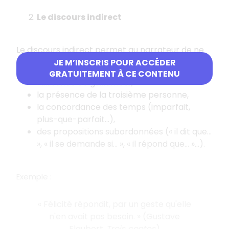
Le discours indirect
Le discours indirect permet au narrateur de ne
pas interrompre le récit. On le reconnaît à :
JE M’INSCRIS POUR ACCÉDER
GRATUITEMENT À CE CONTENU
l'absence de guillemets,
la présence de la troisième personne,
la concordance des temps (imparfait,
plus-que-parfait...),
des propositions subordonnées (« il dit que…
», « il se demande si… », « il répond que… »...).
Exemple :
« Félicité répondit, par un geste qu'elle
n'en avait pas besoin. » (Gustave
Flaubert,
Trois contes
)