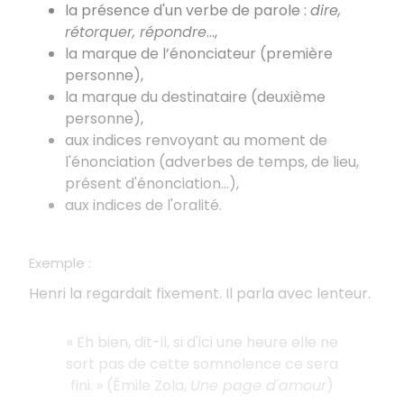
la présence d'un verbe de parole :
dire,
rétorquer, répondre
...,
la marque de l’énonciateur (première
personne),
la marque du destinataire (deuxième
personne),
aux indices renvoyant au moment de
l'énonciation (adverbes de temps, de lieu,
présent d'énonciation...),
aux indices de l'oralité.
Exemple :
Henri la regardait fixement. Il parla avec lenteur.
« Eh bien, dit-il, si d'ici une heure elle ne
sort pas de cette somnolence ce sera
fini. » (Émile Zola,
Une page d'amour
)