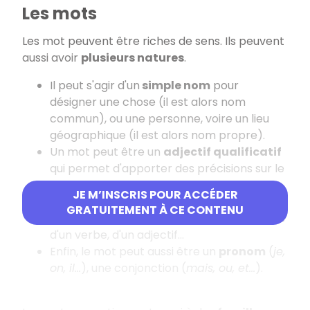
Les mots
Les mot peuvent être riches de sens. Ils peuvent
aussi avoir
plusieurs natures
.
Il peut s'agir d'un
simple nom
pour
désigner une chose (il est alors nom
commun), ou une personne, voire un lieu
géographique (il est alors nom propre).
Un mot peut être un
adjectif qualificatif
qui permet d'apporter des précisions sur le
nom auquel il se rapporte.
JE M’INSCRIS POUR ACCÉDER
Un mot peut être un
verbe
pour évoquer
GRATUITEMENT À CE CONTENU
une action, un
adverbe
pour affiner le sens
d'un verbe, d'un adjectif...
Enfin, le mot peut aussi être un
pronom
(
je,
on, il...
), une conjonction (
mais, ou, et...
).