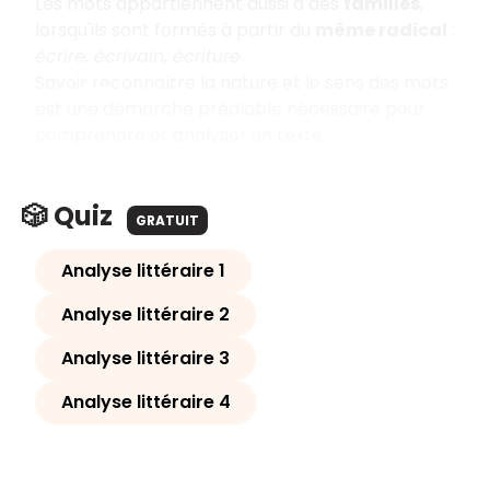
Les mots appartiennent aussi à des
familles
,
lorsqu'ils sont formés à partir du
même radical
:
écrire, écrivain, écriture
...
Savoir reconnaître la nature et le sens des mots
est une démarche préalable nécessaire pour
comprendre et analyser un texte.
🎲 Quiz
GRATUIT
Analyse littéraire 1
Analyse littéraire 2
Analyse littéraire 3
Analyse littéraire 4