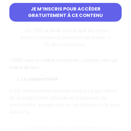
L'énonciation est aussi définie par les
JE M’INSCRIS POUR ACCÉDER
connecteurs spatio-temporels.
GRATUITEMENT À CE CONTENU
« En 1593, le bruit courut que les dents
étant tombées à un enfant de Silésie... »
(B. de Fontenelle).
« 1593 » est un indice temporel ; « Silésie » est un
indice de lieu.
La subjectivité
Enfin, l'énonciation renvoie aussi à ce qui relève
de la subjectivité. Les indices traduisent les
sentiments, le jugement ou les émotions de celui
qui parle.
« Ce malheur arriva si plaisamment à la