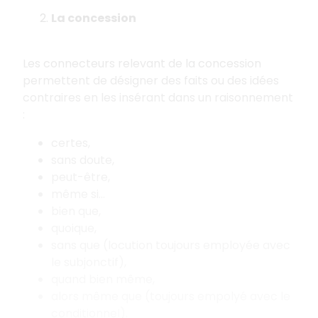
La concession
Les connecteurs relevant de la concession
permettent de désigner des faits ou des idées
contraires en les insérant dans un raisonnement
:
certes,
sans doute,
peut-être,
même si...
bien que,
quoique,
sans que (locution toujours employée avec
le subjonctif),
quand bien même,
alors même que (toujours empolyé avec le
conditionnel).