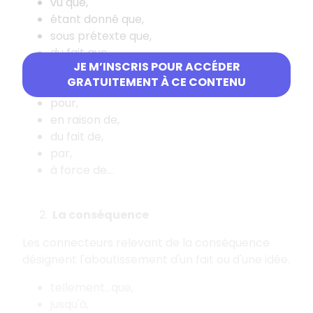
vu que,
étant donné que,
sous prétexte que,
du fait que,
JE M’INSCRIS POUR ACCÉDER
à cause de,
GRATUITEMENT À CE CONTENU
grâce à,
pour,
en raison de,
du fait de,
par,
à force de...
La conséquence
Les connecteurs relevant de la conséquence
désignent l'aboutissement d'un fait ou d'une idée.
tellement...que,
jusqu'à,