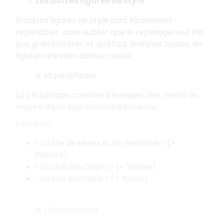
Les autres figures de style
D'autres figures de style sont facilement
repérables, sans oublier que le repérage seul n'a
pas grand intérêt et qu'il faut analyser toutes les
figures relevées dans un texte.
a. La périphrase
La périphrase consiste à évoquer une réalité au
moyen d'une expression équivalente.
Exemples :
« La fille de Minos et de Pasiphaé » (=
Phèdre)
« La cité des Doges » (= Venise)
« La cité éternelle » (= Rome)
b. L'antonomase