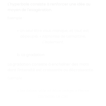
L'hyperbole consiste à renforcer une idée au
moyen de l'exagération.
Exemple :
« Un seul être vous manque, et tout est
dépeuplé. » Alphonse de Lamartine,
L'Isolement
.
b. La gradation
La gradation consiste à enchaîner des mots
dont l'intensité est croissante ou décroissante.
Exemple :
« Va, cours, vole et nous venge. » Pierre
Corneille,
Le Cid
.