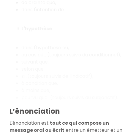
de crainte que,
dans l'intention de...
L'hypothèse
dans l'hypothèse où,
au cas où... (toujours suivis du conditionnel),
suivant que,
selon que,
si...(toujours suivis de l'indicatif),
à condition que,
à moins que,
pourvu que...(toujours suivis du subjonctif).
L’énonciation
L'énonciation est
tout ce qui compose un
message oral ou écrit
entre un émetteur et un