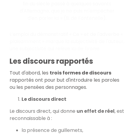
fin du siècle passé à quelques savants
d'Allemagne, que je ne puis m'empêcher
d'en parler ici » (B. de Fontenelle).
L’emploi du démonstratif « Ce » et de l'adverbe «
plaisamment » marque la subjectivité de l'auteur,
une subjectivité qui relève ici de l'ironie.
Les discours rapportés
Tout d'abord, les
trois formes de discours
rapportés ont pour but d'introduire les paroles
ou les pensées des personnages.
Le discours direct
Le discours direct, qui donne
un effet de réel
, est
reconnaissable à :
la présence de guillemets,