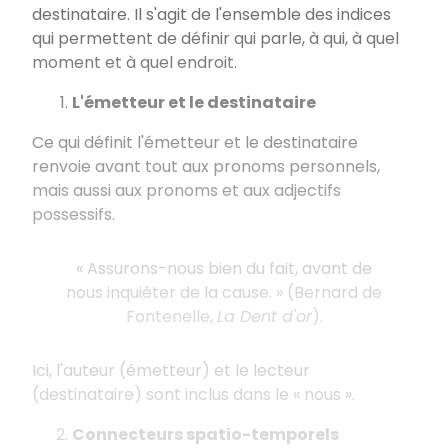
destinataire. Il s'agit de l'ensemble des indices
qui permettent de définir qui parle, à qui, à quel
moment et à quel endroit.
L'émetteur et le destinataire
Ce qui définit l'émetteur et le destinataire
renvoie avant tout aux pronoms personnels,
mais aussi aux pronoms et aux adjectifs
possessifs.
« Assurons-nous bien du fait, avant de
nous inquiéter de la cause. » (Bernard de
Fontenelle,
La Dent d'or
).
Ici, l'auteur (émetteur) et le lecteur
(destinataire) sont inclus dans le « nous ».
Connecteurs spatio-temporels