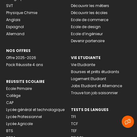
SVT
Découvrir les métiers
Physique Chimie
Découvrir les écoles
Anglais
Ecole de commerce
Espagnol
Ecole de design
Allemand
Ecole d’ingénieur
Devenir partenaire
NOS OFFRES
Offre 2025-2026
VIE ETUDIANTE
Pack Réussite 4 ans
Vie Etudiante
Bourses et prêts étudiants
Logement Etudiant
REUSSITE SCOLAIRE
Jobs Etudiant et Alternance
Ecole Primaire
Trouve ton job saisonnier
Collège
CAP
Lycée général et technologique
TESTS DE LANGUES
Lycée Professionnel
TFI
Lycée Agricole
TCF
BTS
TEF