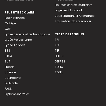
Bourses et prêts étudiants
Logement Etudiant
REUSSITE SCOLAIRE
Jobs Etudiant et Alternance
Ecole Primaire
Trouve ton job saisonnier
Collège
CAP
Lycée général et technologique
TESTS DE LANGUES
Lycée Professionnel
TFI
Lycée Agricole
TCF
BTS
TEF
BTSA
DELF B1
BUT
DELF B2
Prépas
TOEIC
Licence
TOEFL
Licence Pro
DN Made
PASS
Diplome infirmier