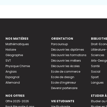
NOS MATIÈRES
ORIENTATION
BIBLIOTH
Mathématiques
Parcoursup
Droit-Eco
Histoire
Découvrir les diplômes
Littératur
Géographie
Découvrir les formations
Sciences
SVT
Découvrir les métiers
Arts-Desig
Physique Chimie
Découvrir les écoles
Santé
Anglais
Ecole de commerce
Social
Espagnol
Ecole de design
Sport
Allemand
Ecole d’ingénieur
Langues
Devenir partenaire
NOS OFFRES
ETUDIER À
Offre 2025-2026
VIE ETUDIANTE
Etudier a
Pack Réussite 4 ans
Vie Etudiante
Etudier en 