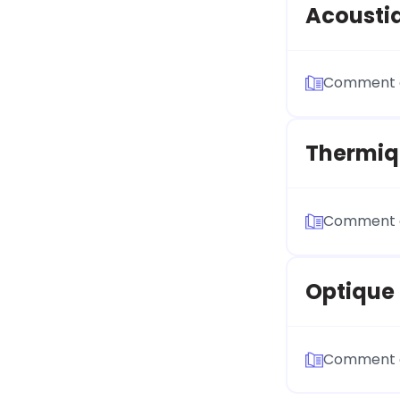
Acousti
Comment ca
Thermiq
Comment ca
Optique
Comment ca