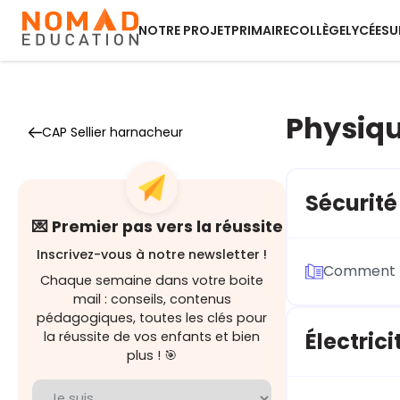
NOTRE PROJET
PRIMAIRE
COLLÈGE
LYCÉE
SU
Physiq
CAP Sellier harnacheur
Sécurité
💌 Premier pas vers la réussite
Inscrivez-vous à notre newsletter !
Comment tr
Chaque semaine dans votre boite
mail : conseils, contenus
pédagogiques, toutes les clés pour
Électrici
la réussite de vos enfants et bien
plus ! 🎯