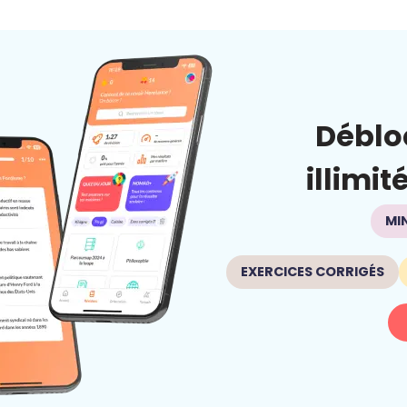
Déblo
illimit
MI
EXERCICES CORRIGÉS