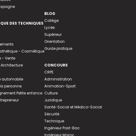
 Espagne
BLOG
Collège
EQUE DES TECHNIQUES
Lycée
Supérieur
Orientation
tements
Guide pratique
 Esthétique - Cosmétique
- Vente
 Architecture
CONCOURS
CRPE
 automobile
Administration
 la personne
Animation-Sport
ement Petite enfance
Culture
ntrepreneur
Juridique
Santé-Social et Médico-Social
Sécurité
Technique
Ingénieur Post-Bac
Ingénieur Maroc