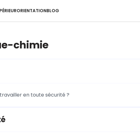
PÉRIEUR
ORIENTATION
BLOG
ue-chimie
availler en toute sécurité ?
té