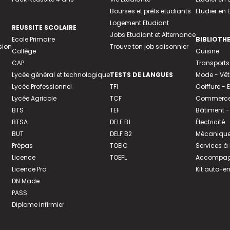
Bourses et prêts étudiants
Etudier en
Logement Etudiant
REUSSITE SCOLAIRE
Jobs Etudiant et Alternance
Ecole Primaire
BIBLIOTH
sion
Trouve ton job saisonnier
Collège
Cuisine
CAP
Transports
Lycée général et technologique
TESTS DE LANGUES
Mode - Vê
Lycée Professionnel
TFI
Coiffure -
Lycée Agricole
TCF
Commerce 
BTS
TEF
Bâtiment -
BTSA
DELF B1
Électricité
BUT
DELF B2
Mécanique
Prépas
TOEIC
Services à
Licence
TOEFL
Accompagn
Licence Pro
Kit auto-e
DN Made
PASS
Diplome infirmier