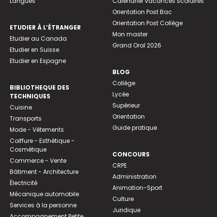
Langues
Calendrier vacances scolaires
Orientation Post Bac
Orientation Post Collège
ETUDIER À L’ÉTRANGER
Mon master
Etudier au Canada
Grand Oral 2026
Etudier en Suisse
Etudier en Espagne
BLOG
Collège
BIBLIOTHEQUE DES
Lycée
TECHNIQUES
Supérieur
Cuisine
Orientation
Transports
Guide pratique
Mode - Vêtements
Coiffure - Esthétique -
Cosmétique
CONCOURS
Commerce - Vente
CRPE
Bâtiment - Architecture
Administration
Électricité
Animation-Sport
Mécanique automobile
Culture
Services à la personne
Juridique
Accompagnement Petite