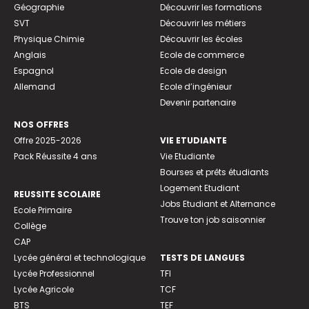
Géographie
Découvrir les formations
SVT
Découvrir les métiers
Physique Chimie
Découvrir les écoles
Anglais
Ecole de commerce
Espagnol
Ecole de design
Allemand
Ecole d’ingénieur
Devenir partenaire
NOS OFFRES
Offre 2025-2026
VIE ETUDIANTE
Pack Réussite 4 ans
Vie Etudiante
Bourses et prêts étudiants
Logement Etudiant
REUSSITE SCOLAIRE
Jobs Etudiant et Alternance
Ecole Primaire
Trouve ton job saisonnier
Collège
CAP
Lycée général et technologique
TESTS DE LANGUES
Lycée Professionnel
TFI
Lycée Agricole
TCF
BTS
TEF