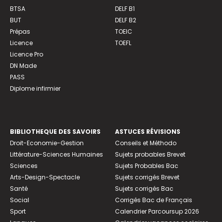
BTSA
DELF B1
BUT
DELF B2
Prépas
TOEIC
Licence
TOEFL
Licence Pro
DN Made
PASS
Diplome infirmier
BIBLIOTHEQUE DES SAVOIRS
ASTUCES RÉVISIONS
Droit-Economie-Gestion
Conseils et Méthodo
Littérature-Sciences Humaines
Sujets probables Brevet
Sciences
Sujets Probables Bac
Arts-Design-Spectacle
Sujets corrigés Brevet
Santé
Sujets corrigés Bac
Social
Corrigés Bac de Français
Sport
Calendrier Parcoursup 2026