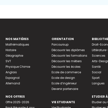
NOS MATIÈRES
ORIENTATION
BIBLIOTH
Mathématiques
Parcoursup
Droit-Eco
Histoire
Découvrir les diplômes
Littératur
Géographie
Découvrir les formations
Sciences
SVT
Découvrir les métiers
Arts-Desig
Physique Chimie
Découvrir les écoles
Santé
Anglais
Ecole de commerce
Social
Espagnol
Ecole de design
Sport
Allemand
Ecole d’ingénieur
Langues
Devenir partenaire
NOS OFFRES
ETUDIER À
Offre 2025-2026
VIE ETUDIANTE
Etudier a
Pack Réussite 4 ans
Vie Etudiante
Etudier en 