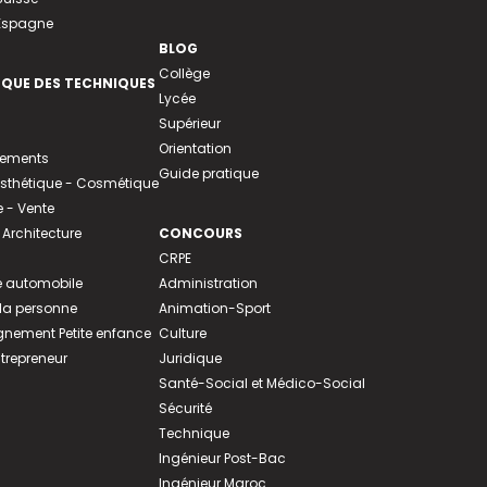
 Espagne
BLOG
Collège
EQUE DES TECHNIQUES
Lycée
Supérieur
Orientation
tements
Guide pratique
 Esthétique - Cosmétique
- Vente
 Architecture
CONCOURS
CRPE
 automobile
Administration
 la personne
Animation-Sport
ement Petite enfance
Culture
ntrepreneur
Juridique
Santé-Social et Médico-Social
Sécurité
Technique
Ingénieur Post-Bac
Ingénieur Maroc