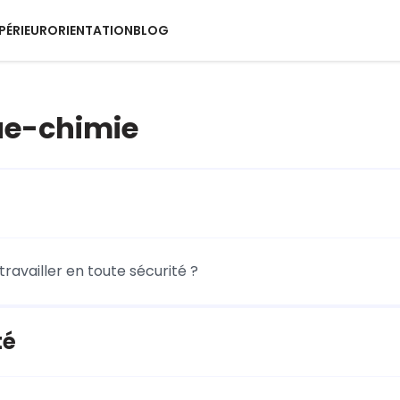
PÉRIEUR
ORIENTATION
BLOG
ue-chimie
availler en toute sécurité ?
té