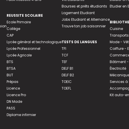
Bourses et prêts étudiants
Etudier en
Logement Etudiant
REUSSITE SCOLAIRE
Jobs Etudiant et Alternance
Ecole Primaire
BIBLIOTH
sion
Trouve ton job saisonnier
Collège
Cuisine
CAP
Transports
Lycée général et technologique
TESTS DE LANGUES
Mode - Vê
Lycée Professionnel
TFI
Coiffure -
Lycée Agricole
TCF
Commerce 
BTS
TEF
Bâtiment -
BTSA
DELF B1
Électricité
BUT
DELF B2
Mécanique
Prépas
TOEIC
Services à
Licence
TOEFL
Accompagn
Licence Pro
Kit auto-e
DN Made
PASS
Diplome infirmier