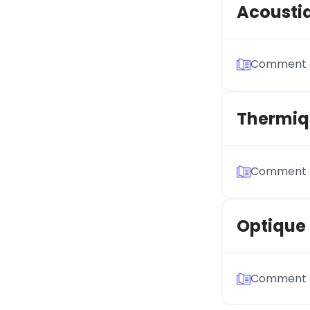
Acousti
Comment ca
Thermiq
Comment ca
Optique
Comment ca