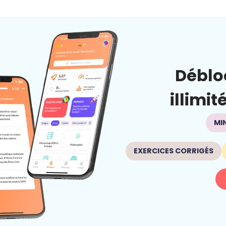
Déblo
illimit
MI
EXERCICES CORRIGÉS