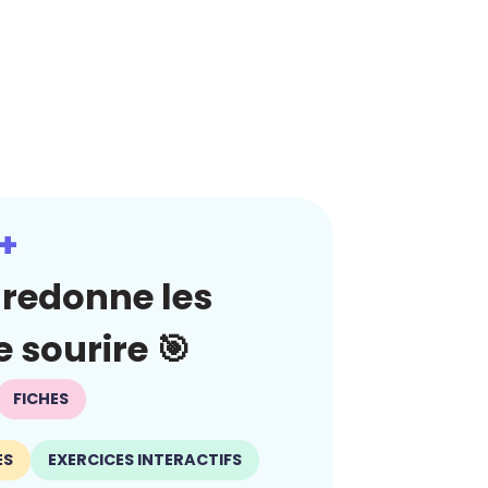
+
redonne les
 sourire 🎯
FICHES
ES
EXERCICES INTERACTIFS