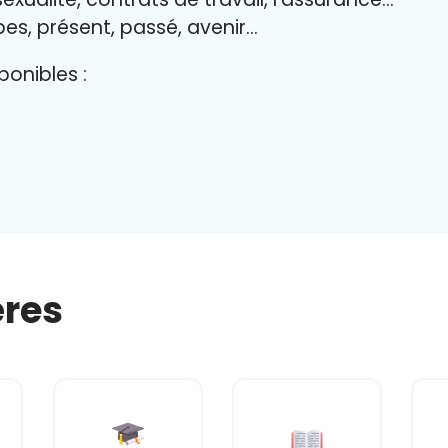
bes, présent, passé, avenir…
onibles :
ères