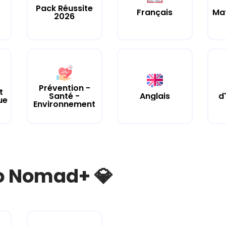
Pack Réussite
Français
Ma
2026
Prévention -
t
Santé -
Anglais
d
ue
Environnement
bo Nomad+ 💎