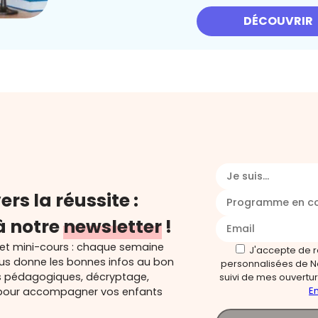
DÉCOUVRIR
Je suis...
ers la réussite :
Programme en c
à notre
newsletter
!
 et mini-cours : chaque semaine
J'accepte de 
ous donne les bonnes infos au bon
personnalisées de N
s pédagogiques, décryptage,
suivi de mes ouverture
En
és pour accompagner vos enfants