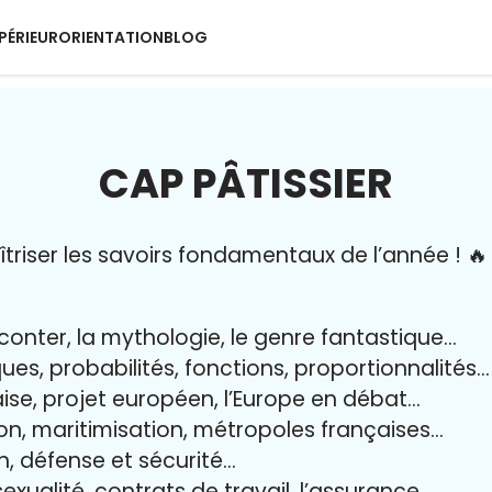
PÉRIEUR
ORIENTATION
BLOG
CAP PÂTISSIER
riser l
es savoirs fondamentaux de l’année
!
🔥
aconter, la mythologie, le genre fantastique…
iques, probabilités, fonctions, proportionnalités…
aise, projet européen, l’Europe en débat…
on, maritimisation, métropoles françaises…
yen, défense et sécurité…
exualité, contrats de travail, l’assurance…