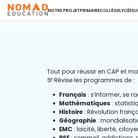
NOTRE PROJET
PRIMAIRE
COLLÈGE
LYCÉE
SU
Tout pour réussir en CAP et maît
💯 Révise les programmes de :
Français
: s’informer, se r
Mathématiques
: statist
Histoire
: Révolution franç
Géographie
: mondialisati
EMC
: laïcité, liberté, cito
PSE
: sommeil, addictions, s