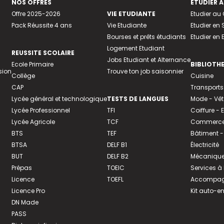
NOS OFFRES
ETUDIER À
Offre 2025-2026
VIE ETUDIANTE
Etudier a
Pack Réussite 4 ans
Vie Etudiante
Etudier en 
Bourses et prêts étudiants
Etudier en
Logement Etudiant
REUSSITE SCOLAIRE
Jobs Etudiant et Alternance
Ecole Primaire
BIBLIOTH
sion
Trouve ton job saisonnier
Collège
Cuisine
CAP
Transports
Lycée général et technologique
TESTS DE LANGUES
Mode - Vê
Lycée Professionnel
TFI
Coiffure -
Lycée Agricole
TCF
Commerce 
BTS
TEF
Bâtiment -
BTSA
DELF B1
Électricité
BUT
DELF B2
Mécanique
Prépas
TOEIC
Services à
Licence
TOEFL
Accompagn
Licence Pro
Kit auto-e
DN Made
PASS