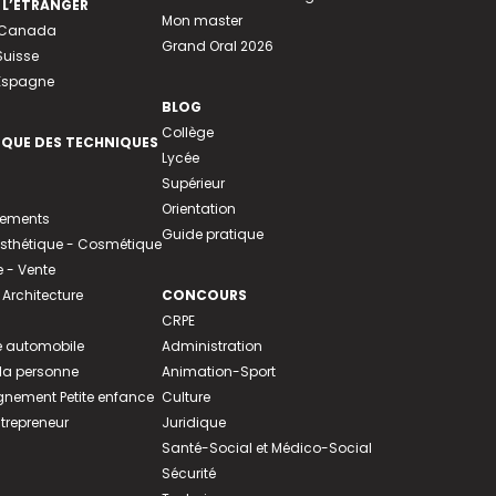
 L’ÉTRANGER
Mon master
u Canada
Grand Oral 2026
Suisse
 Espagne
BLOG
Collège
EQUE DES TECHNIQUES
Lycée
Supérieur
Orientation
tements
Guide pratique
 Esthétique - Cosmétique
- Vente
 Architecture
CONCOURS
CRPE
 automobile
Administration
 la personne
Animation-Sport
ement Petite enfance
Culture
ntrepreneur
Juridique
Santé-Social et Médico-Social
Sécurité