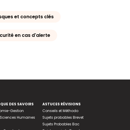
isques et concepts clés
curité en cas d'alerte
EQUE DES SAVOIRS
ASTUCES RÉVISIONS
nomie-Gestion
Conseils et Méthodo
e-Sciences Humaines
Sujets probables Brevet
Sujets Probables Bac