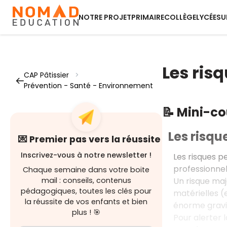
NOTRE PROJET
PRIMAIRE
COLLÈGE
LYCÉE
SU
Les ris
CAP Pâtissier
>
Prévention - Santé - Environnement
📝 Mini-c
Les risqu
💌 Premier pas vers la réussite
Inscrivez-vous à notre newsletter !
Les risques pe
professionnels
Chaque semaine dans votre boite
Un risque maj
mail : conseils, contenus
pédagogiques, toutes les clés pour
matérielles (
la réussite de vos enfants et bien
énorme gravit
plus ! 🎯
Pour alerter l