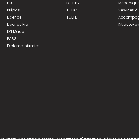
BUT
DELF B2
Mécanique
Prépas
TOEIC
Services à
Licence
TOEFL
Accompagn
Licence Pro
Kit auto-e
DN Made
PASS
Diplome infirmier