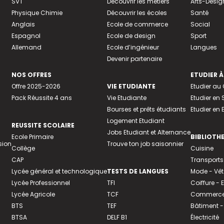
SVT
Découvrir les métiers
Arts-Desig
Physique Chimie
Découvrir les écoles
Santé
Anglais
Ecole de commerce
Social
Espagnol
Ecole de design
Sport
Allemand
Ecole d’ingénieur
Langues
Devenir partenaire
NOS OFFRES
ETUDIER À
Offre 2025-2026
VIE ETUDIANTE
Etudier a
Pack Réussite 4 ans
Vie Etudiante
Etudier en 
Bourses et prêts étudiants
Etudier en
Logement Etudiant
REUSSITE SCOLAIRE
Jobs Etudiant et Alternance
Ecole Primaire
BIBLIOTH
sion
Trouve ton job saisonnier
Collège
Cuisine
CAP
Transports
Lycée général et technologique
TESTS DE LANGUES
Mode - Vê
Lycée Professionnel
TFI
Coiffure -
Lycée Agricole
TCF
Commerce 
BTS
TEF
Bâtiment -
BTSA
DELF B1
Électricité