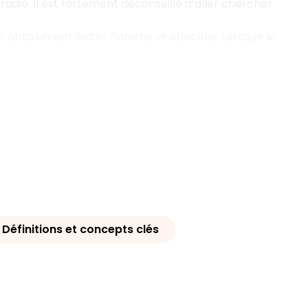
 radio. Il est fortement déconseillé d’aller chercher
ut absolument éviter flamme et étincelle. Lorsque le
Définitions et concepts clés