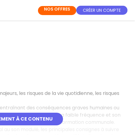
NOS OFFRES
CRÉER UN COMPTE
jeurs, les risques de la vie quotidienne, les risques
a) entraînant des conséquences graves humaines ou
té. Il se caractérise par sa faible fréquence et son
EMENT À CE CONTENU
pter grâce au Document d’information communale.
nal au son modulé, les principales consignes à suivre