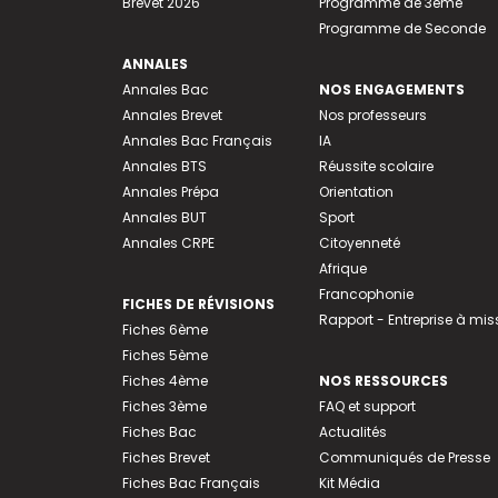
Brevet 2026
Programme de 3ème
Programme de Seconde
ANNALES
Annales Bac
NOS ENGAGEMENTS
Annales Brevet
Nos professeurs
Annales Bac Français
IA
Annales BTS
Réussite scolaire
Annales Prépa
Orientation
Annales BUT
Sport
Annales CRPE
Citoyenneté
Afrique
Francophonie
FICHES DE RÉVISIONS
Rapport - Entreprise à mis
Fiches 6ème
Fiches 5ème
Fiches 4ème
NOS RESSOURCES
Fiches 3ème
FAQ et support
Fiches Bac
Actualités
Fiches Brevet
Communiqués de Presse
Fiches Bac Français
Kit Média