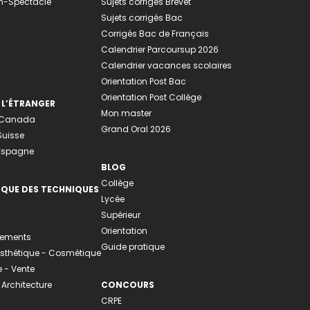
n-Spectacle
Sujets corrigés Brevet
Sujets corrigés Bac
Corrigés Bac de Français
Calendrier Parcoursup 2026
Calendrier vacances scolaires
Orientation Post Bac
Orientation Post Collège
 L’ÉTRANGER
Mon master
u Canada
Grand Oral 2026
Suisse
 Espagne
BLOG
Collège
EQUE DES TECHNIQUES
Lycée
Supérieur
Orientation
tements
Guide pratique
 Esthétique - Cosmétique
- Vente
 Architecture
CONCOURS
CRPE