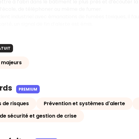
tre à l’abri dans le bâtiment le plus près et d’écouter la
 l’école, de téléphoner ou même de fumer.
dent industriel avec émanations de fumées toxiques, il fa
rté, un signal de fin d’alerte est émis.
ATUIT
s majeurs
ards
PREMIUM
s de risques
Prévention et systèmes d'alerte
e sécurité et gestion de crise