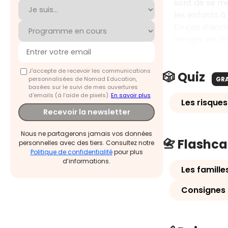
sont de se met
les enfants à
En cas d’acci
danger est éca
J'accepte de recevoir les communications
🎲 Quiz
personnalisées de Nomad Education,
GR
basées sur le suivi de mes ouvertures
d'emails (à l’aide de pixels).
En savoir plus
Les risque
Recevoir la newsletter
Nous ne partagerons jamais vos données
📇 Flashc
personnelles avec des tiers. Consultez notre
Politique de confidentialité
pour plus
d’informations.
Les famille
Consignes d