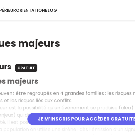
PÉRIEUR
ORIENTATION
BLOG
ques majeurs
ours
GRATUIT
es majeurs
uvent être regroupés en 4 grandes familles : les risques ma
 et les risques liés aux conflits.
eur est la possibilité qu’un événement se produise (alé
enjeux) qui dépassent les capacités de réaction de la socié
JE M’INSCRIS POUR ACCÉDER GRATUIT
é. Il est possible de connaître les bons réflexes à ado
a population on utilise une sirène : dès l’émission d’un sig