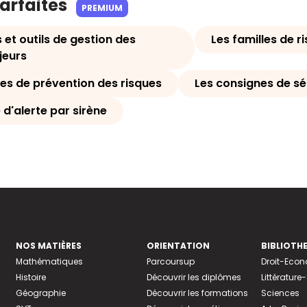
parfaites
PREMIUM
 et outils de gestion des
Les familles de r
jeurs
xes de prévention des risques
Les consignes de sé
d'alerte par sirène
NOS MATIÈRES
ORIENTATION
BIBLIOTH
Mathématiques
Parcoursup
Droit-Eco
Histoire
Découvrir les diplômes
Littératur
Géographie
Découvrir les formations
Sciences