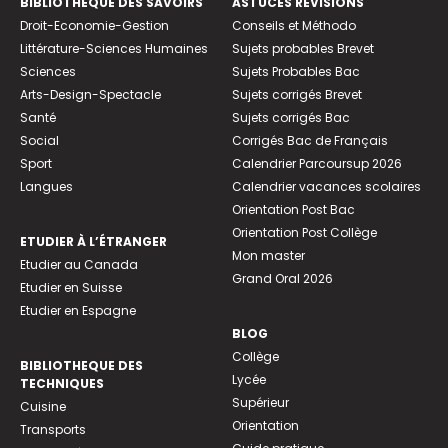
BIBLIOTHEQUE DES SAVOIRS
ASTUCES RÉVISIONS
Droit-Economie-Gestion
Conseils et Méthodo
Littérature-Sciences Humaines
Sujets probables Brevet
Sciences
Sujets Probables Bac
Arts-Design-Spectacle
Sujets corrigés Brevet
Santé
Sujets corrigés Bac
Social
Corrigés Bac de Français
Sport
Calendrier Parcoursup 2026
Langues
Calendrier vacances scolaires
Orientation Post Bac
Orientation Post Collège
ETUDIER À L’ÉTRANGER
Mon master
Etudier au Canada
Grand Oral 2026
Etudier en Suisse
Etudier en Espagne
BLOG
Collège
BIBLIOTHEQUE DES
Lycée
TECHNIQUES
Supérieur
Cuisine
Orientation
Transports