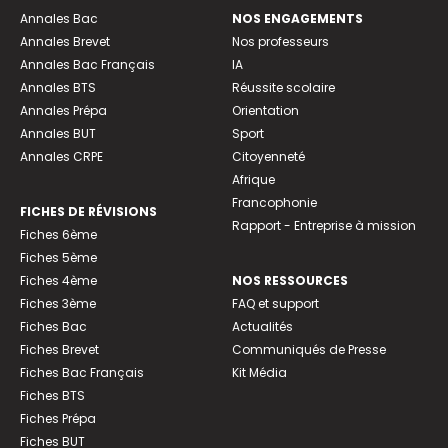
Annales Bac
NOS ENGAGEMENTS
Annales Brevet
Nos professeurs
Annales Bac Français
IA
Annales BTS
Réussite scolaire
Annales Prépa
Orientation
Annales BUT
Sport
Annales CRPE
Citoyenneté
Afrique
Francophonie
FICHES DE RÉVISIONS
Rapport - Entreprise à mission
Fiches 6ème
Fiches 5ème
Fiches 4ème
NOS RESSOURCES
Fiches 3ème
FAQ et support
Fiches Bac
Actualités
Fiches Brevet
Communiqués de Presse
Fiches Bac Français
Kit Média
Fiches BTS
Fiches Prépa
Fiches BUT