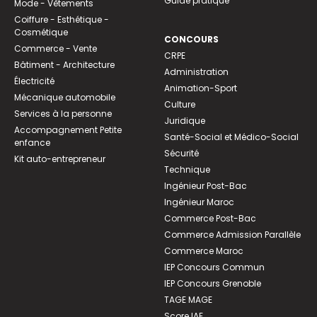
Guide pratique
Mode - Vêtements
Coiffure - Esthétique -
Cosmétique
CONCOURS
Commerce - Vente
CRPE
Bâtiment - Architecture
Administration
Électricité
Animation-Sport
Mécanique automobile
Culture
Services à la personne
Juridique
Accompagnement Petite
Santé-Social et Médico-Social
enfance
Sécurité
Kit auto-entrepreneur
Technique
Ingénieur Post-Bac
Ingénieur Maroc
Commerce Post-Bac
Commerce Admission Parallèle
Commerce Maroc
IEP Concours Commun
IEP Concours Grenoble
TAGE MAGE
Score IAE