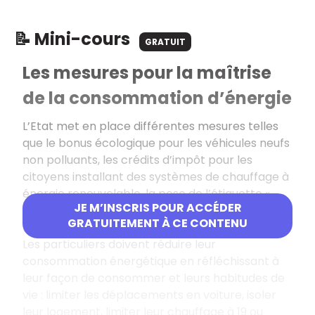
📝 Mini-cours
GRATUIT
Les mesures pour la maîtrise
de la consommation d’énergie
L’Etat met en place différentes mesures telles
que le bonus écologique pour les véhicules neufs
non polluants, les crédits d’impôt pour les
citoyens installant des systèmes de chauffage à
énergie renouvelable, la pose de l’étiquette «
JE M’INSCRIS POUR ACCÉDER
énergie » sur les appareils, véhicules et
GRATUITEMENT À CE CONTENU
logements.
Les particuliers doivent réduire leur
consommation énergétique en réfléchissant à
leur façon de consommer et leurs habitudes de
vie : limiter les déplacements en voiture, isoler
leur logement, limiter leur chauffage à 19 ou