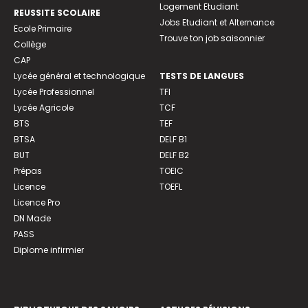
Logement Etudiant
REUSSITE SCOLAIRE
Jobs Etudiant et Alternance
Ecole Primaire
Trouve ton job saisonnier
Collège
CAP
Lycée général et technologique
TESTS DE LANGUES
Lycée Professionnel
TFI
Lycée Agricole
TCF
BTS
TEF
BTSA
DELF B1
BUT
DELF B2
Prépas
TOEIC
Licence
TOEFL
Licence Pro
DN Made
PASS
Diplome infirmier