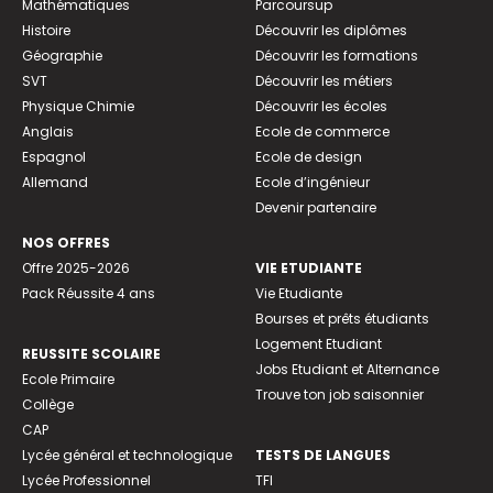
Mathématiques
Parcoursup
Histoire
Découvrir les diplômes
Géographie
Découvrir les formations
SVT
Découvrir les métiers
Physique Chimie
Découvrir les écoles
Anglais
Ecole de commerce
Espagnol
Ecole de design
Allemand
Ecole d’ingénieur
Devenir partenaire
NOS OFFRES
Offre 2025-2026
VIE ETUDIANTE
Pack Réussite 4 ans
Vie Etudiante
Bourses et prêts étudiants
Logement Etudiant
REUSSITE SCOLAIRE
Jobs Etudiant et Alternance
Ecole Primaire
Trouve ton job saisonnier
Collège
CAP
Lycée général et technologique
TESTS DE LANGUES
Lycée Professionnel
TFI