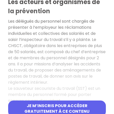
Les acteurs et organismes de
la prévention
Les délégués du personnel sont chargés de
présenter à l’employeur les réclamations
individuelles et collectives des salariés et de
saisir l’inspecteur du travail s’il y a plainte. Le
CHSCT, obligatoire dans les entreprises de plus
de 50 salariés, est composé du chef d’entreprise
et de membres du personnel désignés pour 2
ans. Il a pour missions d’analyser les accidents
du travail, de proposer des aménagements de
postes de travail, de donner son avis sur le
règlement intérieur.
Le sauveteur secouriste du travail (SST) est un
membre du personnel formé pour porter
secours en cas d’accident.
JE M’INSCRIS POUR ACCÉDER
Le personnel chargé de l’hygiène et de la
GRATUITEMENT À CE CONTENU
sécurité ou animateur sécurité met en œuvre la