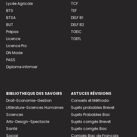
Lycée Agricole
TCF
BTS
TEF
BTSA
DELF B1
BUT
DELF B2
Prépas
TOEIC
Licence
TOEFL
Licence Pro
DN Made
PASS
Diplome infirmier
BIBLIOTHEQUE DES SAVOIRS
ASTUCES RÉVISIONS
Droit-Economie-Gestion
Conseils et Méthodo
Littérature-Sciences Humaines
Sujets probables Brevet
Sciences
Sujets Probables Bac
Arts-Design-Spectacle
Sujets corrigés Brevet
Santé
Sujets corrigés Bac
Social
Corrigés Bac de Français