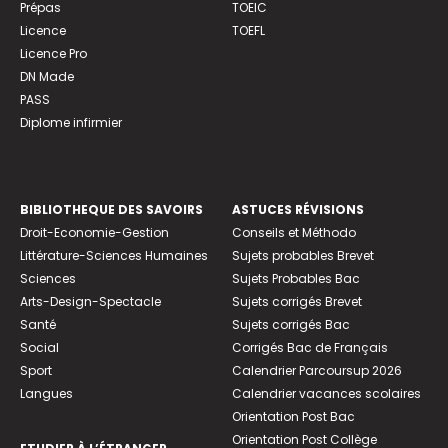
Prépas
TOEIC
Licence
TOEFL
Licence Pro
DN Made
PASS
Diplome infirmier
BIBLIOTHEQUE DES SAVOIRS
ASTUCES RÉVISIONS
Droit-Economie-Gestion
Conseils et Méthodo
Littérature-Sciences Humaines
Sujets probables Brevet
Sciences
Sujets Probables Bac
Arts-Design-Spectacle
Sujets corrigés Brevet
Santé
Sujets corrigés Bac
Social
Corrigés Bac de Français
Sport
Calendrier Parcoursup 2026
Langues
Calendrier vacances scolaires
Orientation Post Bac
Orientation Post Collège