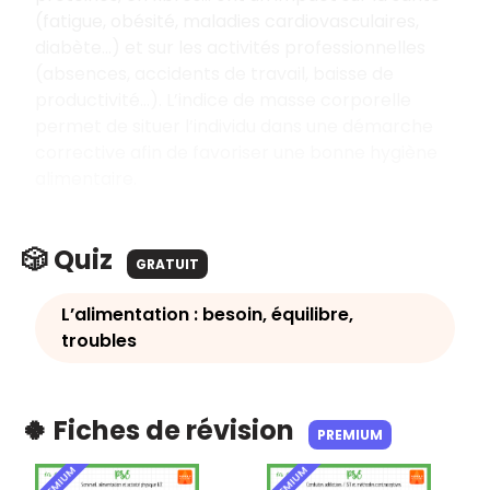
(fatigue, obésité, maladies cardiovasculaires,
diabète…) et sur les activités professionnelles
(absences, accidents de travail, baisse de
productivité…). L’indice de masse corporelle
permet de situer l’individu dans une démarche
corrective afin de favoriser une bonne hygiène
alimentaire.
🎲 Quiz
GRATUIT
L’alimentation : besoin, équilibre,
troubles
🍀 Fiches de révision
PREMIUM
PREMIUM
PREMIUM