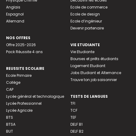
Physique Chimie
Découvrir les écoles
Anglais
Ecole de commerce
Espagnol
Ecole de design
Allemand
Ecole d’ingénieur
Devenir partenaire
NOS OFFRES
Offre 2025-2026
VIE ETUDIANTE
Pack Réussite 4 ans
Vie Etudiante
Bourses et prêts étudiants
Logement Etudiant
REUSSITE SCOLAIRE
Jobs Etudiant et Alternance
Ecole Primaire
Trouve ton job saisonnier
Collège
CAP
Lycée général et technologique
TESTS DE LANGUES
Lycée Professionnel
TFI
Lycée Agricole
TCF
BTS
TEF
BTSA
DELF B1
BUT
DELF B2