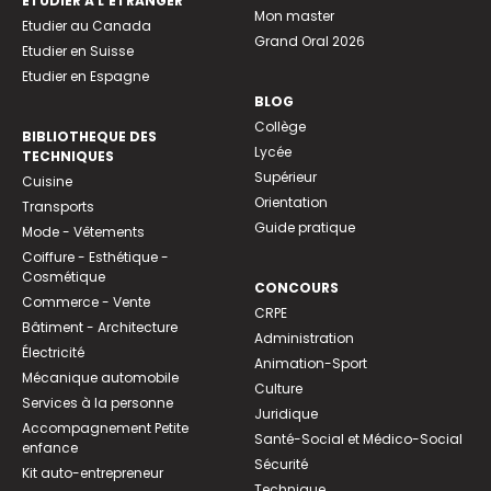
ETUDIER À L’ÉTRANGER
Mon master
Etudier au Canada
Grand Oral 2026
Etudier en Suisse
Etudier en Espagne
BLOG
Collège
BIBLIOTHEQUE DES
Lycée
TECHNIQUES
Supérieur
Cuisine
Orientation
Transports
Guide pratique
Mode - Vêtements
Coiffure - Esthétique -
Cosmétique
CONCOURS
Commerce - Vente
CRPE
Bâtiment - Architecture
Administration
Électricité
Animation-Sport
Mécanique automobile
Culture
Services à la personne
Juridique
Accompagnement Petite
Santé-Social et Médico-Social
enfance
Sécurité
Kit auto-entrepreneur
Technique