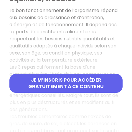
Le bon fonctionnement de l’organisme répond
aux besoins de croissance et d’entretien,
d’énergie et de fonctionnement. Il dépend des
apports de constituants alimentaires
respectant les besoins nutritifs quantitatifs et
qualitatifs adaptés à chaque individu selon son
sexe, son âge, sa condition physique, ses
activités et la température extérieure.
Les 3 repas qui forment la base d’une
alimentation équilibrée doivent comporter en
JE M’INSCRIS POUR ACCÉDER
pourcentage connu des groupes alimentaires
GRATUITEMENT À CE CONTENU
variés pour répondre à des apports
énergétiques conseillés. Malgré tout, ils sont de
plus en plus déstructurés et se modifient au fil
des générations.
Les troubles alimentaires comme l’excès de
gras, de sucre, de sel, d’alcool, les carences en
protéines, en fibres… ont un impact sur la santé