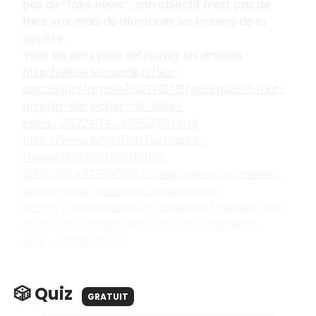
pas de “fake news” ; son objectif n’est pas de
faire vrai mais de dénoncer les travers de la
société.
Voici les liens pour retrouver les articles :
http://www.lemonde.fr/les-
decodeurs/article/2017/01/31/pourquoi-il-faut-
arreter-de-parler-de-fake-
news_5072404_4355770.html
http://www.lefigaro.fr/actualite-
france/2017/03/06/01016-
20170306ARTFIG00187-fake-news-un-meme-
terme-pour-plusieurs-realites.php
https://www.lexpress.fr/actualite/medias/une-
loi-sur-les-fake-news-est-elle-vraiment-
utile_1973387.html
🎲 Quiz
GRATUIT