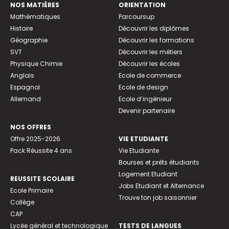
NOS MATIÈRES
ORIENTATION
Mathématiques
Parcoursup
Histoire
Découvrir les diplômes
Géographie
Découvrir les formations
SVT
Découvrir les métiers
Physique Chimie
Découvrir les écoles
Anglais
Ecole de commerce
Espagnol
Ecole de design
Allemand
Ecole d’ingénieur
Devenir partenaire
NOS OFFRES
Offre 2025-2026
VIE ETUDIANTE
Pack Réussite 4 ans
Vie Etudiante
Bourses et prêts étudiants
Logement Etudiant
REUSSITE SCOLAIRE
Jobs Etudiant et Alternance
Ecole Primaire
Trouve ton job saisonnier
Collège
CAP
Lycée général et technologique
TESTS DE LANGUES