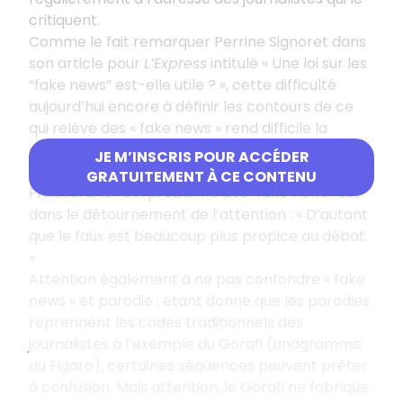
critiquent.
Comme le fait remarquer Perrine Signoret dans
son article pour
L’Express
intitulé « Une loi sur les
“fake news” est-elle utile ? », cette difficulté
aujourd’hui encore à définir les contours de ce
qui relève des « fake news » rend difficile la
création d’une loi.
JE M’INSCRIS POUR ACCÉDER
D'ailleurs, pour le spécialiste des médias, Pascal
GRATUITEMENT À CE CONTENU
Froissard, le réel problème des “fake news” est
dans le détournement de l’attention : « D’autant
que le faux est beaucoup plus propice au débat.
»
Attention également à ne pas confondre « fake
news » et parodie : étant donné que les parodies
reprennent les codes traditionnels des
journalistes à l’exemple du Gorafi (anagramme
du Figaro), certaines séquences peuvent prêter
à confusion. Mais attention, le Gorafi ne fabrique