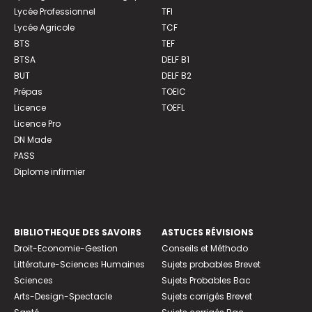
Lycée Professionnel
TFI
Lycée Agricole
TCF
BTS
TEF
BTSA
DELF B1
BUT
DELF B2
Prépas
TOEIC
Licence
TOEFL
Licence Pro
DN Made
PASS
Diplome infirmier
BIBLIOTHEQUE DES SAVOIRS
ASTUCES RÉVISIONS
Droit-Economie-Gestion
Conseils et Méthodo
Littérature-Sciences Humaines
Sujets probables Brevet
Sciences
Sujets Probables Bac
Arts-Design-Spectacle
Sujets corrigés Brevet