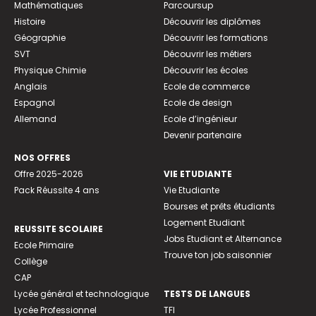
Mathématiques
Parcoursup
Histoire
Découvrir les diplômes
Géographie
Découvrir les formations
SVT
Découvrir les métiers
Physique Chimie
Découvrir les écoles
Anglais
Ecole de commerce
Espagnol
Ecole de design
Allemand
Ecole d’ingénieur
Devenir partenaire
NOS OFFRES
Offre 2025-2026
VIE ETUDIANTE
Pack Réussite 4 ans
Vie Etudiante
Bourses et prêts étudiants
Logement Etudiant
REUSSITE SCOLAIRE
Jobs Etudiant et Alternance
Ecole Primaire
Trouve ton job saisonnier
Collège
CAP
Lycée général et technologique
TESTS DE LANGUES
Lycée Professionnel
TFI