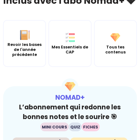
Inclus avec l'abo Nomad+ 💎
Revoir les bases
Mes Essentiels de
Tous tes
de l'année
CAP
contenus
précédente
NOMAD+
L’abonnement qui redonne les
bonnes notes et le sourire 🎯
MINI COURS
QUIZ
FICHES