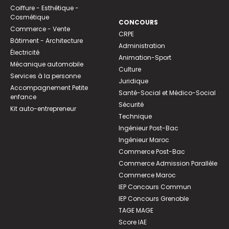
Coiffure - Esthétique -
Cosmétique
CONCOURS
Commerce - Vente
CRPE
Bâtiment - Architecture
Administration
Électricité
Animation-Sport
Mécanique automobile
Culture
Services à la personne
Juridique
Accompagnement Petite
Santé-Social et Médico-Social
enfance
Sécurité
Kit auto-entrepreneur
Technique
Ingénieur Post-Bac
Ingénieur Maroc
Commerce Post-Bac
Commerce Admission Parallèle
Commerce Maroc
IEP Concours Commun
IEP Concours Grenoble
TAGE MAGE
Score IAE