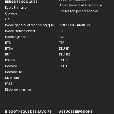
REUSSITE SCOLAIRE
Jobs Etudiant et Alternance
Ecole Primaire
Trouve ton job saisonnier
Collège
CAP
Lycée général et technologique
TESTS DE LANGUES
Lycée Professionnel
TFI
Lycée Agricole
TCF
BTS
TEF
BTSA
DELF B1
BUT
DELF B2
Prépas
TOEIC
Licence
TOEFL
Licence Pro
DN Made
PASS
Diplome infirmier
BIBLIOTHEQUE DES SAVOIRS
ASTUCES RÉVISIONS