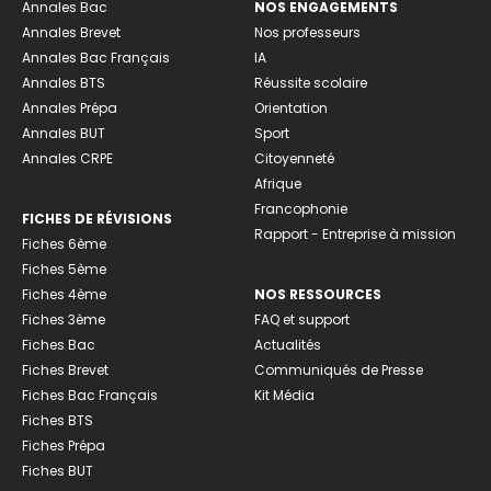
Annales Bac
NOS ENGAGEMENTS
Annales Brevet
Nos professeurs
Annales Bac Français
IA
Annales BTS
Réussite scolaire
Annales Prépa
Orientation
Annales BUT
Sport
Annales CRPE
Citoyenneté
Afrique
Francophonie
FICHES DE RÉVISIONS
Rapport - Entreprise à mission
Fiches 6ème
Fiches 5ème
Fiches 4ème
NOS RESSOURCES
Fiches 3ème
FAQ et support
Fiches Bac
Actualités
Fiches Brevet
Communiqués de Presse
Fiches Bac Français
Kit Média
Fiches BTS
Fiches Prépa
Fiches BUT