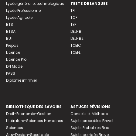
Lycée général et technologique
TESTS DE LANGUES
Lycée Professionnel
TFI
Lycée Agricole
TCF
BTS
TEF
BTSA
DELF B1
BUT
DELF B2
Prépas
TOEIC
Licence
TOEFL
Licence Pro
DN Made
PASS
Diplome infirmier
BIBLIOTHEQUE DES SAVOIRS
ASTUCES RÉVISIONS
Droit-Economie-Gestion
Conseils et Méthodo
Littérature-Sciences Humaines
Sujets probables Brevet
Sciences
Sujets Probables Bac
Arts-Design-Spectacle
Sujets corrigés Brevet