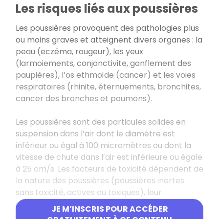
Les risques liés aux poussières
Les poussières provoquent des pathologies plus
ou moins graves et atteignent divers organes : la
peau (eczéma, rougeur), les yeux
(larmoiements, conjonctivite, gonflement des
paupières), l’os ethmoïde (cancer) et les voies
respiratoires (rhinite, éternuements, bronchites,
cancer des bronches et poumons).
Les poussières sont des particules solides en
suspension dans l’air dont le diamètre est
inférieur ou égal à 100 micromètres ou dont la
vitesse de chute dans l’air est inférieure ou égale
à 25 cm/s. Les facteurs de toxicité dépendent de
la nature des poussières (poussières inertes
sans toxicité, actives ou toxiques), leur
concentration, la granulométrie et la vitesse de
JE M’INSCRIS POUR ACCÉDER
chute.