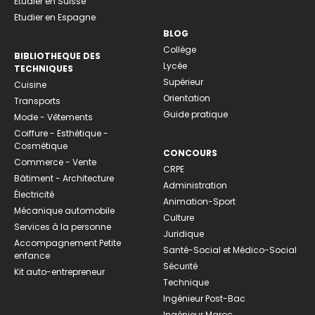
Etudier en Suisse
Etudier en Espagne
BLOG
Collège
BIBLIOTHEQUE DES
Lycée
TECHNIQUES
Supérieur
Cuisine
Orientation
Transports
Guide pratique
Mode - Vêtements
Coiffure - Esthétique -
Cosmétique
CONCOURS
Commerce - Vente
CRPE
Bâtiment - Architecture
Administration
Électricité
Animation-Sport
Mécanique automobile
Culture
Services à la personne
Juridique
Accompagnement Petite
Santé-Social et Médico-Social
enfance
Sécurité
Kit auto-entrepreneur
Technique
Ingénieur Post-Bac
Ingénieur Maroc