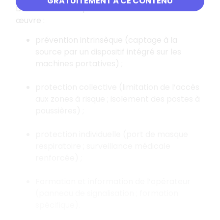
GRATUITEMENT À CE CONTENU
Des mesures adaptées doivent être mises en
œuvre :
prévention intrinsèque (captage à la
source par un dispositif intégré sur les
machines portatives) ;
protection collective (limitation de l’accès
aux zones à risque ; isolement des postes à
poussières) ;
protection individuelle (port de masque
respiratoire ; surveillance médicale
renforcée) ;
Formation et information de l’opérateur
(panneau de signalisation ; formation
spécifique).