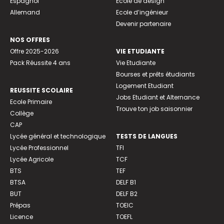
Espagnol
Ecole de design
Allemand
Ecole d’ingénieur
Devenir partenaire
NOS OFFRES
Offre 2025-2026
VIE ETUDIANTE
Pack Réussite 4 ans
Vie Etudiante
Bourses et prêts étudiants
Logement Etudiant
REUSSITE SCOLAIRE
Jobs Etudiant et Alternance
Ecole Primaire
Trouve ton job saisonnier
Collège
CAP
Lycée général et technologique
TESTS DE LANGUES
Lycée Professionnel
TFI
Lycée Agricole
TCF
BTS
TEF
BTSA
DELF B1
BUT
DELF B2
Prépas
TOEIC
Licence
TOEFL